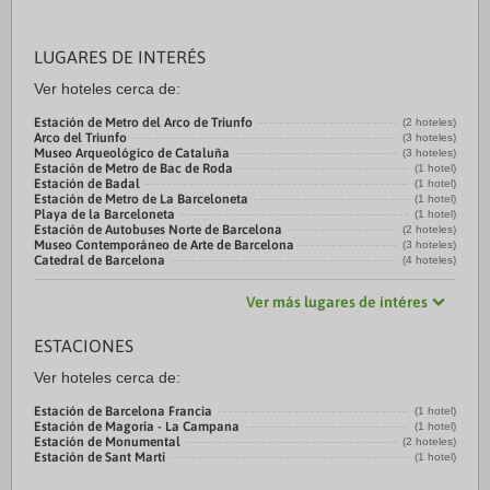
LUGARES DE INTERÉS
Ver hoteles cerca de:
Estación de Metro del Arco de Triunfo
(2 hoteles)
Arco del Triunfo
(3 hoteles)
Museo Arqueológico de Cataluña
(3 hoteles)
Estación de Metro de Bac de Roda
(1 hotel)
Estación de Badal
(1 hotel)
Estación de Metro de La Barceloneta
(1 hotel)
Playa de la Barceloneta
(1 hotel)
Estación de Autobuses Norte de Barcelona
(2 hoteles)
Museo Contemporáneo de Arte de Barcelona
(3 hoteles)
Catedral de Barcelona
(4 hoteles)
Ver más lugares de intéres
ESTACIONES
Ver hoteles cerca de:
Estación de Barcelona Francia
(1 hotel)
Estación de Magoria - La Campana
(1 hotel)
Estación de Monumental
(2 hoteles)
Estación de Sant Marti
(1 hotel)