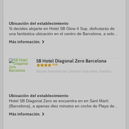
Ubicación del establecimiento
Si decides alojarte en Hotel SB Glow 4 Sup, disfrutarás de
una fantástica ubicación en el centro de Barcelona, a solo
cinco minutos en coche de Sagrada Familia y Plaza de
Más información.
Catalunya. Además, este hotel de ...
SB Hotel Diagonal Zero Barcelona
Museo Nacional de Ciencias Naturales, España.
Ubicación del establecimiento
Hotel SB Diagonal Zero se encuentra en en Sant Martí
(Barcelona), a apenas diez minutos en coche de Playa de
Llevant y Catedral de Barcelona. Además, este hotel de lujo
Más información.
se encuentra a 4,2 km de Playa de ...