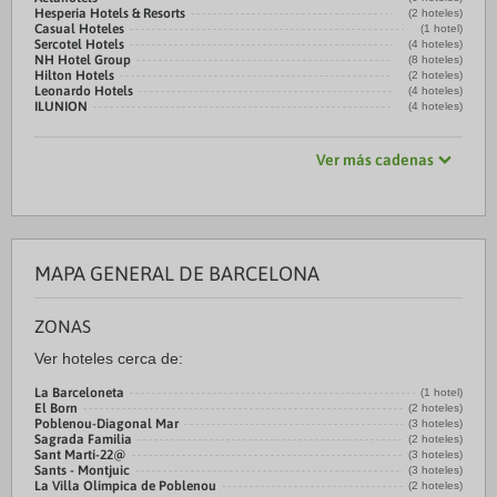
Hesperia Hotels & Resorts
(2 hoteles)
Casual Hoteles
(1 hotel)
Sercotel Hotels
(4 hoteles)
NH Hotel Group
(8 hoteles)
Hilton Hotels
(2 hoteles)
Leonardo Hotels
(4 hoteles)
ILUNION
(4 hoteles)
Ver más cadenas
MAPA GENERAL DE BARCELONA
ZONAS
Ver hoteles cerca de:
La Barceloneta
(1 hotel)
El Born
(2 hoteles)
Poblenou-Diagonal Mar
(3 hoteles)
Sagrada Familia
(2 hoteles)
Sant Martí-22@
(3 hoteles)
Sants - Montjuic
(3 hoteles)
La Villa Olímpica de Poblenou
(2 hoteles)