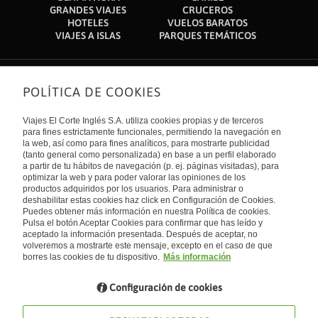
GRANDES VIAJES
CRUCEROS
HOTELES
VUELOS BARATOS
VIAJES A ISLAS
PARQUES TEMÁTICOS
POLÍTICA DE COOKIES
Sobre nosotros
Quiénes somos
Viajes El Corte Inglés S.A. utiliza cookies propias y de terceros
Financiación
Enlaces de interés
para fines estrictamente funcionales, permitiendo la navegación en
Sostenibilidad
la web, así como para fines analíticos, para mostrarte publicidad
Turismo accesible
(tanto general como personalizada) en base a un perfil elaborado
Guías de viaje
Tarjeta El Corte Inglés
a partir de tu hábitos de navegación (p. ej. páginas visitadas), para
Catálogos
Trabaja con nosotros
Internacional
optimizar la web y para poder valorar las opiniones de los
Auto check-in
El Corte Inglés
productos adquiridos por los usuarios. Para administrar o
Condiciones Generales
Canal Ético
deshabilitar estas cookies haz click en Configuración de Cookies.
Política de privacidad
España
Política de cookies
Puedes obtener más información en nuestra Política de cookies.
Accesibilidad
Pulsa el botón Aceptar Cookies para confirmar que has leído y
Empresas/ Grupos
aceptado la información presentada. Después de aceptar, no
Visita nuestro blog
volveremos a mostrarte este mensaje, excepto en el caso de que
borres las cookies de tu dispositivo.
Más información
Blog de Viajes el Corte inglés
Configuración de cookies