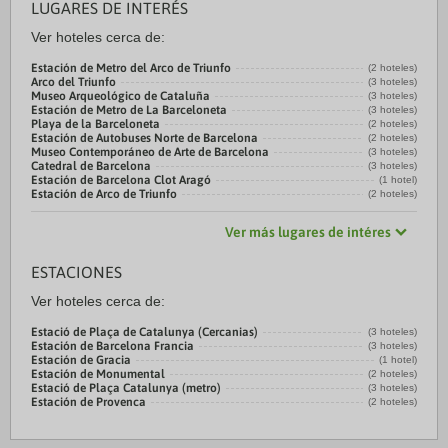
LUGARES DE INTERÉS
Ver hoteles cerca de:
Estación de Metro del Arco de Triunfo
(2 hoteles)
Arco del Triunfo
(3 hoteles)
Museo Arqueológico de Cataluña
(3 hoteles)
Estación de Metro de La Barceloneta
(3 hoteles)
Playa de la Barceloneta
(2 hoteles)
Estación de Autobuses Norte de Barcelona
(2 hoteles)
Museo Contemporáneo de Arte de Barcelona
(3 hoteles)
Catedral de Barcelona
(3 hoteles)
Estación de Barcelona Clot Aragó
(1 hotel)
Estación de Arco de Triunfo
(2 hoteles)
Ver más lugares de intéres
ESTACIONES
Ver hoteles cerca de:
Estació de Plaça de Catalunya (Cercanias)
(3 hoteles)
Estación de Barcelona Francia
(3 hoteles)
Estación de Gracia
(1 hotel)
Estación de Monumental
(2 hoteles)
Estació de Plaça Catalunya (metro)
(3 hoteles)
Estación de Provenca
(2 hoteles)