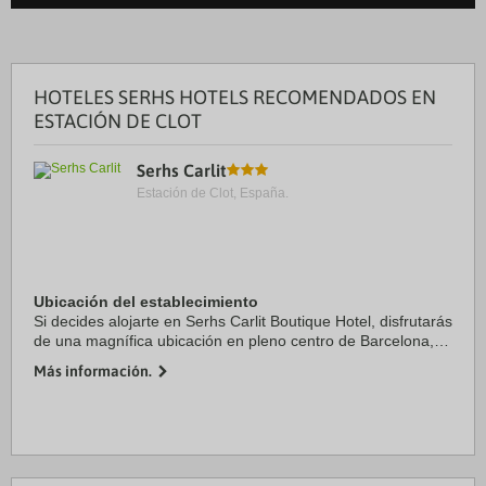
HOTELES SERHS HOTELS RECOMENDADOS EN
ESTACIÓN DE CLOT
Serhs Carlit
Estación de Clot, España.
Ubicación del establecimiento
Si decides alojarte en Serhs Carlit Boutique Hotel, disfrutarás
de una magnífica ubicación en pleno centro de Barcelona, a
solo 15 minutos a pie de Sagrada Familia y Arco de Triunfo.
Más información.
Además, este hotel se ...