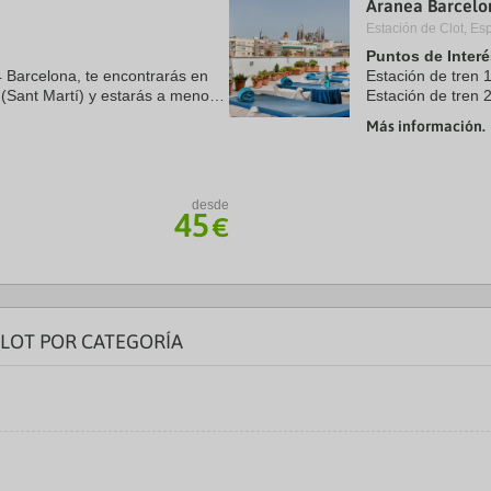
Aranea Barcelo
a
Estación de Clot, Es
te.
date.
ress
Press
Puntos de Interé
e
the
 4 Barcelona, te encontrarás en
Estación de tren 
estion
question
 (Sant Martí) y estarás a menos
Estación de tren 
ark
mark
tedral de Barcelona y Sagrada
Aeropuerto 1:Barc
ey
key
Más información.
Aeropuerto 2:Gir
to
Puerto:Port Vell 4
t
get
e
the
Centro Ciudad:Pla
eyboard
keyboard
desde
ortcuts
shortcuts
45
€
r
for
hanging
changing
tes.
dates.
CLOT POR CATEGORÍA