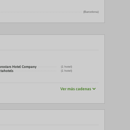
(Barcelona)
urostars Hotel Company
(1 hotel)
ctahotels
(1 hotel)
Ver más cadenas