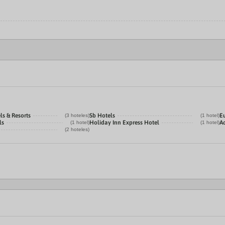
ls & Resorts
Sb Hotels
E
(3 hoteles)
(1 hotel)
ls
Holiday Inn Express Hotel
A
(1 hotel)
(1 hotel)
(2 hoteles)