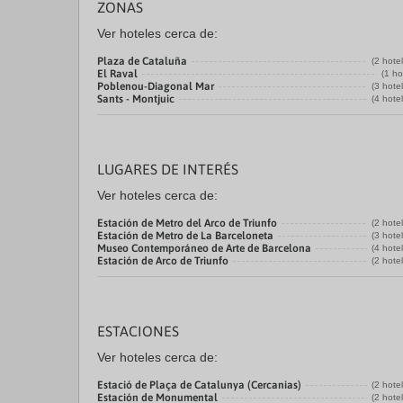
ZONAS
Ver hoteles cerca de:
Plaza de Cataluña
(2 hote
El Raval
(1 ho
Poblenou-Diagonal Mar
(3 hote
Sants - Montjuic
(4 hote
LUGARES DE INTERÉS
Ver hoteles cerca de:
Estación de Metro del Arco de Triunfo
(2 hote
Estación de Metro de La Barceloneta
(3 hote
Museo Contemporáneo de Arte de Barcelona
(4 hote
Estación de Arco de Triunfo
(2 hote
ESTACIONES
Ver hoteles cerca de:
Estació de Plaça de Catalunya (Cercanias)
(2 hote
Estación de Monumental
(2 hote