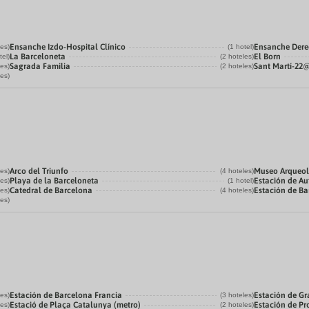
Ensanche Izdo-Hospital Clínico
Ensanche Der
les)
(1 hotel)
La Barceloneta
El Born
tel)
(2 hoteles)
Sagrada Familia
Sant Martí-22
les)
(2 hoteles)
les)
Arco del Triunfo
Museo Arqueol
les)
(4 hoteles)
Playa de la Barceloneta
Estación de Au
les)
(1 hotel)
Catedral de Barcelona
Estación de Ba
les)
(4 hoteles)
les)
Estación de Barcelona Francia
Estación de Gr
les)
(3 hoteles)
Estació de Plaça Catalunya (metro)
Estación de P
les)
(2 hoteles)