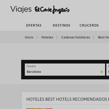
OFERTAS
DESTINOS
CRUCEROS
Inicio
Hoteles
Cadenas hoteleras
Best Ho
Destino
N
fo
to
in
wi
th
HOTELES BEST HOTELS RECOMENDADOS E
ca
a
se