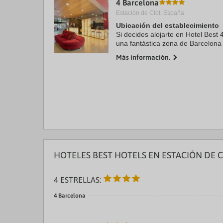
4 Barcelona
a
Estación de Clot, España.
da
P
Ubicación del establecimiento
th
Si decides alojarte en Hotel Best
qu
una fantástica zona de Barcelona
m
de cinco minutos en coche de Ca
k
Más información.
Familia. ...
to
ge
th
k
sh
fo
c
da
HOTELES BEST HOTELS EN ESTACIÓN DE 
4 ESTRELLAS:
4 Barcelona