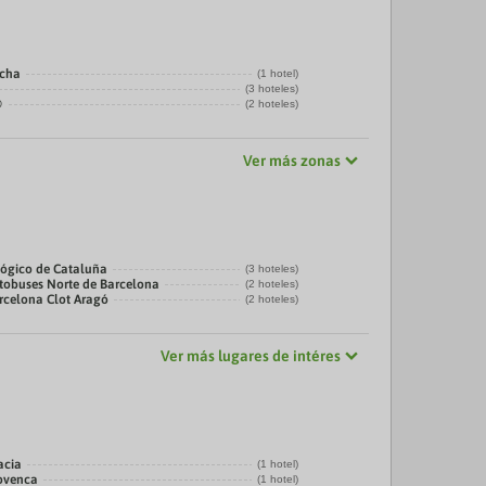
echa
(1 hotel)
(3 hoteles)
@
(2 hoteles)
Ver más zonas
ógico de Cataluña
(3 hoteles)
tobuses Norte de Barcelona
(2 hoteles)
rcelona Clot Aragó
(2 hoteles)
Ver más lugares de intéres
acia
(1 hotel)
rovenca
(1 hotel)