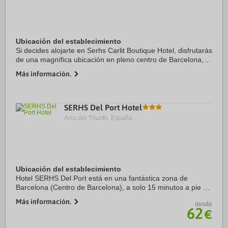
Ubicación del establecimiento
Si decides alojarte en Serhs Carlit Boutique Hotel, disfrutarás
de una magnífica ubicación en pleno centro de Barcelona, a
solo 15 minutos a pie de Sagrada Familia y Arco de Triunfo.
Más información.
Además, este hotel se ...
SERHS Del Port Hotel
Arco del Triunfo, España.
Ubicación del establecimiento
Hotel SERHS Del Port está en una fantástica zona de
Barcelona (Centro de Barcelona), a solo 15 minutos a pie de
La Rambla y Mercado de la Boquería. Además, este hotel se
Más información.
desde
encuentra a 2,8 km de Plaza de ...
62
€