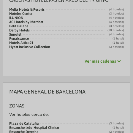
CADENAS HOTELERAS EN ARCO DEL TRIUNFO
Meliá Hotels & Resorts
(4 hoteles)
Hoteles Center
(3 hoteles)
ILUNION
(4 hoteles)
AC Hotels by Marriott
(4 hoteles)
Petit Palace
(3 hoteles)
Derby Hotels
(10 hoteles)
Sunotel
(4 hoteles)
Renaissance
(1 hotel)
Hotels Attica21
(1 hotel)
Hyatt Inclusive Collection
(3 hoteles)
Ver más cadenas
MAPA GENERAL DE BARCELONA
ZONAS
Ver hoteles cerca de:
Plaza de Cataluña
(3 hoteles)
Ensanche Izdo-Hospital Clínico
(1 hotel)
Ensanche Derecha
(2 hoteles)