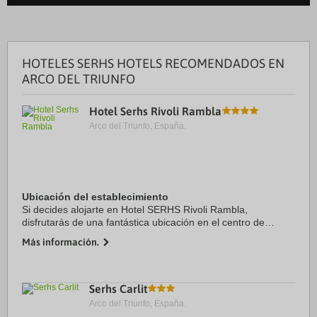
HOTELES SERHS HOTELS RECOMENDADOS EN
ARCO DEL TRIUNFO
Hotel Serhs Rivoli Rambla
Arco del Triunfo, España.
Ubicación del establecimiento
Si decides alojarte en Hotel SERHS Rivoli Rambla,
disfrutarás de una fantástica ubicación en el centro de
Barcelona, a unos pasos de La Rambla y a solo 6 min a pie
Más información.
de Plaza de Catalunya. Además, este hotel ...
Serhs Carlit
Arco del Triunfo, España.