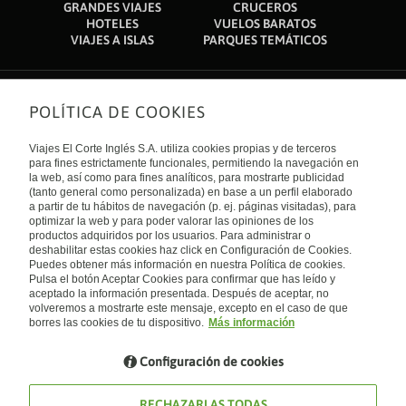
GRANDES VIAJES
CRUCEROS
HOTELES
VUELOS BARATOS
VIAJES A ISLAS
PARQUES TEMÁTICOS
POLÍTICA DE COOKIES
Sobre nosotros
Quiénes somos
Viajes El Corte Inglés S.A. utiliza cookies propias y de terceros
Financiación
Enlaces de interés
para fines estrictamente funcionales, permitiendo la navegación en
Sostenibilidad
la web, así como para fines analíticos, para mostrarte publicidad
Turismo accesible
(tanto general como personalizada) en base a un perfil elaborado
Guías de viaje
Tarjeta El Corte Inglés
a partir de tu hábitos de navegación (p. ej. páginas visitadas), para
Catálogos
Trabaja con nosotros
Internacional
optimizar la web y para poder valorar las opiniones de los
Auto check-in
El Corte Inglés
productos adquiridos por los usuarios. Para administrar o
Condiciones Generales
Canal Ético
deshabilitar estas cookies haz click en Configuración de Cookies.
Política de privacidad
España
Política de cookies
Puedes obtener más información en nuestra Política de cookies.
Accesibilidad
Pulsa el botón Aceptar Cookies para confirmar que has leído y
Empresas/ Grupos
aceptado la información presentada. Después de aceptar, no
Visita nuestro blog
volveremos a mostrarte este mensaje, excepto en el caso de que
borres las cookies de tu dispositivo.
Más información
Blog de Viajes el Corte inglés
Configuración de cookies
RECHAZARLAS TODAS