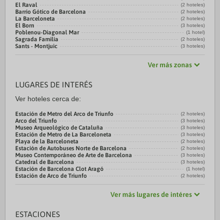
El Raval
(2 hoteles)
Barrio Gótico de Barcelona
(2 hoteles)
La Barceloneta
(2 hoteles)
El Born
(3 hoteles)
Poblenou-Diagonal Mar
(1 hotel)
Sagrada Familia
(2 hoteles)
Sants - Montjuic
(3 hoteles)
Ver más zonas
LUGARES DE INTERÉS
Ver hoteles cerca de:
Estación de Metro del Arco de Triunfo
(2 hoteles)
Arco del Triunfo
(3 hoteles)
Museo Arqueológico de Cataluña
(3 hoteles)
Estación de Metro de La Barceloneta
(3 hoteles)
Playa de la Barceloneta
(2 hoteles)
Estación de Autobuses Norte de Barcelona
(2 hoteles)
Museo Contemporáneo de Arte de Barcelona
(3 hoteles)
Catedral de Barcelona
(3 hoteles)
Estación de Barcelona Clot Aragó
(1 hotel)
Estación de Arco de Triunfo
(2 hoteles)
Ver más lugares de intéres
ESTACIONES