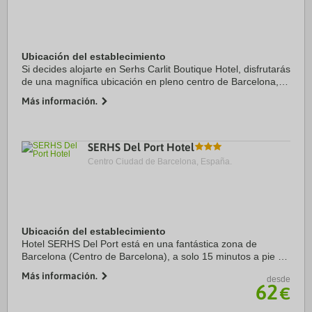
Ubicación del establecimiento
Si decides alojarte en Serhs Carlit Boutique Hotel, disfrutarás
de una magnífica ubicación en pleno centro de Barcelona, a
solo 15 minutos a pie de Sagrada Familia y Arco de Triunfo.
Más información.
Además, este hotel se ...
SERHS Del Port Hotel
Centro Ciudad de Barcelona, España.
Ubicación del establecimiento
Hotel SERHS Del Port está en una fantástica zona de
Barcelona (Centro de Barcelona), a solo 15 minutos a pie de
La Rambla y Mercado de la Boquería. Además, este hotel se
Más información.
desde
encuentra a 2,8 km de Plaza de ...
62
€