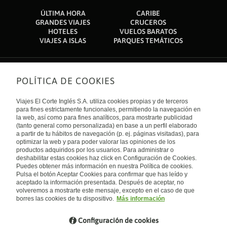
ÚLTIMA HORA
CARIBE
GRANDES VIAJES
CRUCEROS
HOTELES
VUELOS BARATOS
VIAJES A ISLAS
PARQUES TEMÁTICOS
POLÍTICA DE COOKIES
Sobre nosotros
Quiénes somos
Viajes El Corte Inglés S.A. utiliza cookies propias y de terceros
Financiación
Enlaces de interés
para fines estrictamente funcionales, permitiendo la navegación en
Sostenibilidad
la web, así como para fines analíticos, para mostrarte publicidad
Turismo accesible
(tanto general como personalizada) en base a un perfil elaborado
Guías de viaje
Tarjeta El Corte Inglés
a partir de tu hábitos de navegación (p. ej. páginas visitadas), para
Catálogos
Trabaja con nosotros
Internacional
optimizar la web y para poder valorar las opiniones de los
Auto check-in
El Corte Inglés
productos adquiridos por los usuarios. Para administrar o
Condiciones Generales
Canal Ético
deshabilitar estas cookies haz click en Configuración de Cookies.
Política de privacidad
España
Política de cookies
Puedes obtener más información en nuestra Política de cookies.
Accesibilidad
Pulsa el botón Aceptar Cookies para confirmar que has leído y
Empresas/ Grupos
aceptado la información presentada. Después de aceptar, no
Visita nuestro blog
volveremos a mostrarte este mensaje, excepto en el caso de que
borres las cookies de tu dispositivo.
Más información
Blog de Viajes el Corte inglés
Configuración de cookies