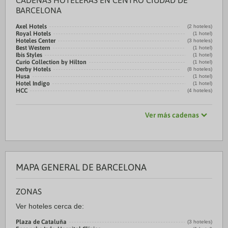
CADENAS HOTELERAS EN CENTRO CIUDAD DE
BARCELONA
Axel Hotels
(2 hoteles)
Royal Hotels
(1 hotel)
Hoteles Center
(3 hoteles)
Best Western
(1 hotel)
Ibis Styles
(1 hotel)
Curio Collection by Hilton
(1 hotel)
Derby Hotels
(8 hoteles)
Husa
(1 hotel)
Hotel Indigo
(1 hotel)
HCC
(4 hoteles)
Ver más cadenas
MAPA GENERAL DE BARCELONA
ZONAS
Ver hoteles cerca de:
Plaza de Cataluña
(3 hoteles)