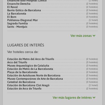
Ensanche Izdo-Hospital Clínico
(1 hotel)
Ensanche Derecha
(2 hoteles)
El Raval
(2 hoteles)
Barrio Gótico de Barcelona
(2 hoteles)
La Barceloneta
(2 hoteles)
El Born
(3 hoteles)
Poblenou-Diagonal Mar
(1 hotel)
Sagrada Familia
(2 hoteles)
Sants - Montjuic
(3 hoteles)
Ver más zonas
LUGARES DE INTERÉS
Ver hoteles cerca de:
Estación de Metro del Arco de Triunfo
(2 hoteles)
Arco del Triunfo
(3 hoteles)
Museo Arqueológico de Cataluña
(3 hoteles)
Estación de Metro de La Barceloneta
(3 hoteles)
Playa de la Barceloneta
(2 hoteles)
Estación de Autobuses Norte de Barcelona
(2 hoteles)
Museo Contemporáneo de Arte de Barcelona
(3 hoteles)
Catedral de Barcelona
(3 hoteles)
Estación de Barcelona Clot Aragó
(1 hotel)
Estación de Arco de Triunfo
(2 hoteles)
Ver más lugares de intéres