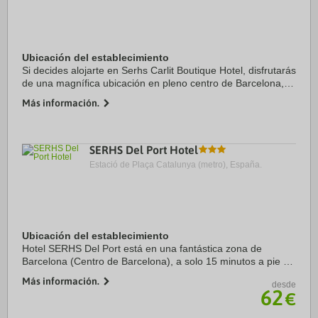
Ubicación del establecimiento
Si decides alojarte en Serhs Carlit Boutique Hotel, disfrutarás
de una magnífica ubicación en pleno centro de Barcelona, a
solo 15 minutos a pie de Sagrada Familia y Arco de Triunfo.
Más información.
Además, este hotel se ...
SERHS Del Port Hotel
Estació de Plaça Catalunya (metro), España.
Ubicación del establecimiento
Hotel SERHS Del Port está en una fantástica zona de
Barcelona (Centro de Barcelona), a solo 15 minutos a pie de
La Rambla y Mercado de la Boquería. Además, este hotel se
Más información.
desde
encuentra a 2,8 km de Plaza de ...
62
€