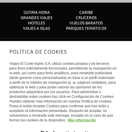
ÚLTIMA HORA
CARIBE
GRANDES VIAJES
CRUCEROS
HOTELES
VUELOS BARATOS
VIAJES A ISLAS
PARQUES TEMÁTICOS
POLÍTICA DE COOKIES
Sobre nosotros
Quiénes somos
Viajes El Corte Inglés S.A. utiliza cookies propias y de terceros
Financiación
Enlaces de interés
para fines estrictamente funcionales, permitiendo la navegación en
Sostenibilidad
la web, así como para fines analíticos, para mostrarte publicidad
Turismo accesible
(tanto general como personalizada) en base a un perfil elaborado
Guías de viaje
Tarjeta El Corte Inglés
a partir de tu hábitos de navegación (p. ej. páginas visitadas), para
Catálogos
Trabaja con nosotros
Internacional
optimizar la web y para poder valorar las opiniones de los
Auto check-in
El Corte Inglés
productos adquiridos por los usuarios. Para administrar o
Condiciones Generales
Canal Ético
deshabilitar estas cookies haz click en Configuración de Cookies.
Política de privacidad
España
Política de cookies
Puedes obtener más información en nuestra Política de cookies.
Accesibilidad
Pulsa el botón Aceptar Cookies para confirmar que has leído y
Empresas/ Grupos
aceptado la información presentada. Después de aceptar, no
Visita nuestro blog
volveremos a mostrarte este mensaje, excepto en el caso de que
borres las cookies de tu dispositivo.
Más información
Blog de Viajes el Corte inglés