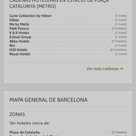
CADENAS HOTELERAS EN ESTACIÓ DE PLAÇA
CATALUNYA (METRO)
Curio Collection by Hilton
(1 hotel)
Silken
(1 hotel)
Me by Meliá
(1 hotel)
Petit Palace
(3 hoteles)
K & K Hotels
(1 hotel)
Estival Group
(1 hotel)
Abba Hotels
(2 hoteles)
Ibis
(1 hotel)
H10 Hotels
(13 hoteles)
Royal Hotels
(1 hotel)
Ver más cadenas
MAPA GENERAL DE BARCELONA
ZONAS
Ver hoteles cerca de:
Plaza de Cataluña
(3 hoteles)