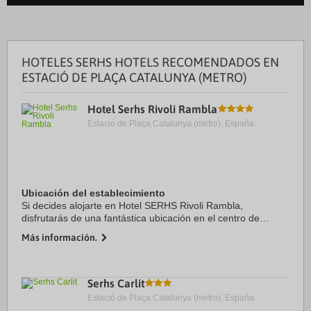
HOTELES SERHS HOTELS RECOMENDADOS EN
ESTACIÓ DE PLAÇA CATALUNYA (METRO)
Hotel Serhs Rivoli Rambla
Estació de Plaça Catalunya (metro), España.
Ubicación del establecimiento
Si decides alojarte en Hotel SERHS Rivoli Rambla,
disfrutarás de una fantástica ubicación en el centro de
Barcelona, a unos pasos de La Rambla y a solo 6 min a pie
Más información.
de Plaza de Catalunya. Además, este hotel ...
Serhs Carlit
Estació de Plaça Catalunya (metro), España.