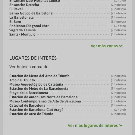
Ensanche Izdo-Hospital Clínico
(1 hotel)
Ensanche Derecha
(2 hoteles)
El Raval
(2 hoteles)
Barrio Gótico de Barcelona
(2 hoteles)
La Barceloneta
(2 hoteles)
El Born
(3 hoteles)
Poblenou-Diagonal Mar
(1 hotel)
Sagrada Familia
(2 hoteles)
Sants - Montjuic
(3 hoteles)
Ver más zonas
LUGARES DE INTERÉS
Ver hoteles cerca de:
Estación de Metro del Arco de Triunfo
(2 hoteles)
Arco del Triunfo
(3 hoteles)
Museo Arqueológico de Cataluña
(3 hoteles)
Estación de Metro de La Barceloneta
(3 hoteles)
Playa de la Barceloneta
(2 hoteles)
Estación de Autobuses Norte de Barcelona
(2 hoteles)
Museo Contemporáneo de Arte de Barcelona
(3 hoteles)
Catedral de Barcelona
(3 hoteles)
Estación de Barcelona Clot Aragó
(1 hotel)
Estación de Arco de Triunfo
(2 hoteles)
Ver más lugares de intéres