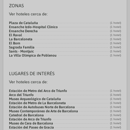
ZONAS
Ver hoteles cerca de:
Plaza de Cataluña
(1 hotel)
Ensanche Izdo-Hospital Clínico
(1 hotel)
Ensanche Derecha
(1 hotel)
El Raval
(1 hotel)
La Barceloneta
(1 hotel)
El Born
(1 hotel)
Sagrada Familia
(1 hotel)
Sants - Montjuic
(1 hotel)
La Villa Olímpica de Poblenou
(1 hotel)
LUGARES DE INTERÉS
Ver hoteles cerca de:
Estación de Metro del Arco de Triunfo
(1 hotel)
Arco del Triunfo
(1 hotel)
Museo Arqueológico de Cataluña
(1 hotel)
Estación de Metro de La Barceloneta
(1 hotel)
Estación de Autobuses Norte de Barcelona
(1 hotel)
Museo Contemporáneo de Arte de Barcelona
(1 hotel)
Catedral de Barcelona
(1 hotel)
Estación de Arco de Triunfo
(1 hotel)
Museo de Cera de Barcelona
(1 hotel)
Estación del Paseo de Gracia
(1 hotel)