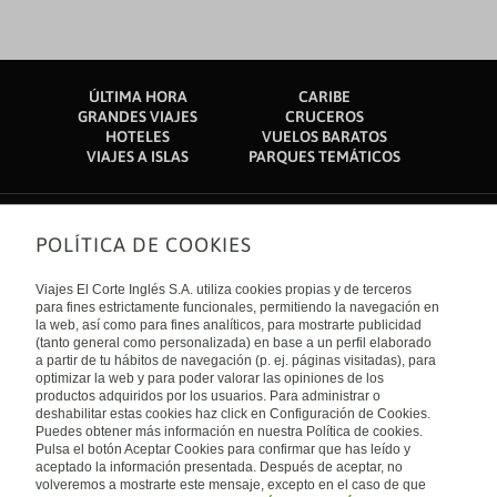
ÚLTIMA HORA
CARIBE
GRANDES VIAJES
CRUCEROS
HOTELES
VUELOS BARATOS
VIAJES A ISLAS
PARQUES TEMÁTICOS
POLÍTICA DE COOKIES
Sobre nosotros
Quiénes somos
Viajes El Corte Inglés S.A. utiliza cookies propias y de terceros
Financiación
Enlaces de interés
para fines estrictamente funcionales, permitiendo la navegación en
Sostenibilidad
la web, así como para fines analíticos, para mostrarte publicidad
Turismo accesible
(tanto general como personalizada) en base a un perfil elaborado
Guías de viaje
Tarjeta El Corte Inglés
a partir de tu hábitos de navegación (p. ej. páginas visitadas), para
Catálogos
Trabaja con nosotros
Internacional
optimizar la web y para poder valorar las opiniones de los
Auto check-in
El Corte Inglés
productos adquiridos por los usuarios. Para administrar o
Condiciones Generales
Canal Ético
deshabilitar estas cookies haz click en Configuración de Cookies.
Política de privacidad
España
Política de cookies
Puedes obtener más información en nuestra Política de cookies.
Accesibilidad
Pulsa el botón Aceptar Cookies para confirmar que has leído y
Empresas/ Grupos
aceptado la información presentada. Después de aceptar, no
Visita nuestro blog
volveremos a mostrarte este mensaje, excepto en el caso de que