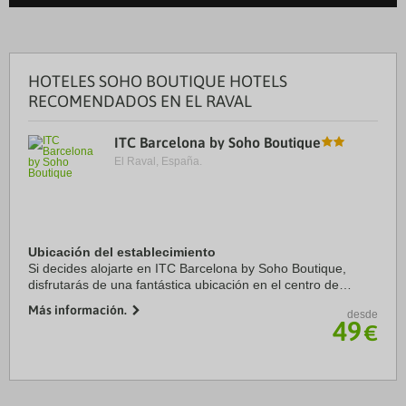
HOTELES SOHO BOUTIQUE HOTELS
RECOMENDADOS EN EL RAVAL
ITC Barcelona by Soho Boutique
El Raval, España.
Ubicación del establecimiento
Si decides alojarte en ITC Barcelona by Soho Boutique,
disfrutarás de una fantástica ubicación en el centro de
Barcelona, a solo 4 min a pie de La Rambla y a 5 min de
Más información.
desde
Plaza de Catalunya. Además, este hotel ...
49
€