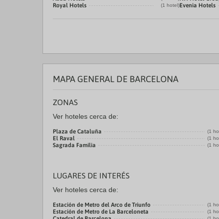
Royal Hotels
Evenia Hotels
(1 hotel)
MAPA GENERAL DE BARCELONA
ZONAS
Ver hoteles cerca de:
Plaza de Cataluña
(1 ho
El Raval
(1 ho
Sagrada Familia
(1 ho
LUGARES DE INTERÉS
Ver hoteles cerca de:
Estación de Metro del Arco de Triunfo
(1 ho
Estación de Metro de La Barceloneta
(1 ho
Catedral de Barcelona
(1 ho