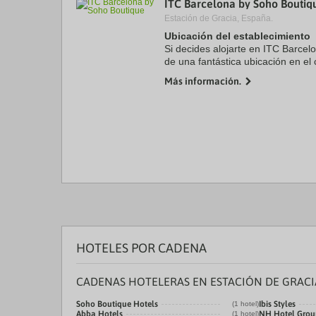
ITC Barcelona by Soho Boutiq
a
Estación de Gracia, España.
da
P
Ubicación del establecimiento
th
Si decides alojarte en ITC Barcel
qu
de una fantástica ubicación en el 
m
min a pie de La Rambla y a 5 mi
k
Más información.
este hotel ...
to
ge
th
k
sh
fo
c
da
HOTELES POR CADENA
CADENAS HOTELERAS EN ESTACIÓN DE GRACI
Soho Boutique Hotels
Ibis Styles
(1 hotel)
Abba Hotels
NH Hotel Grou
(1 hotel)