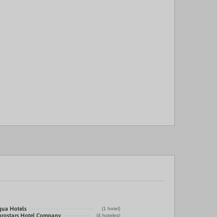
qua Hotels
(1 hotel)
urostars Hotel Company
(4 hoteles)