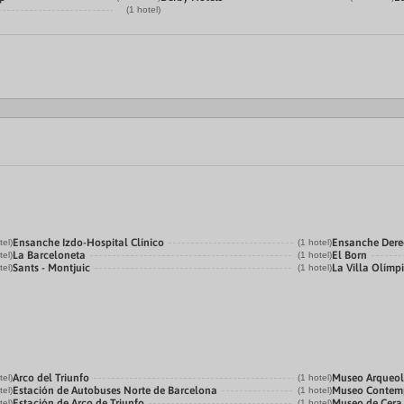
(1 hotel)
Ensanche Izdo-Hospital Clínico
Ensanche Der
tel)
(1 hotel)
La Barceloneta
El Born
tel)
(1 hotel)
Sants - Montjuic
La Villa Olímp
tel)
(1 hotel)
Arco del Triunfo
Museo Arqueol
tel)
(1 hotel)
Estación de Autobuses Norte de Barcelona
Museo Contemp
tel)
(1 hotel)
Estación de Arco de Triunfo
Museo de Cera
tel)
(1 hotel)