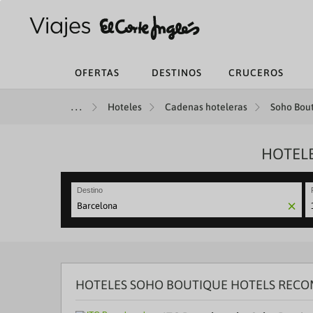
OFERTAS
DESTINOS
CRUCEROS
Hoteles
Cadenas hoteleras
Soho Bout
HOTELE
Destino
N
fo
to
in
wi
th
HOTELES SOHO BOUTIQUE HOTELS RECO
ca
a
se