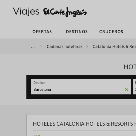
OFERTAS
DESTINOS
CRUCEROS
Cadenas hoteleras
Catalonia Hotels & Res
HOT
Destino
N
fo
to
in
wi
th
HOTELES CATALONIA HOTELS & RESORTS
ca
a
se