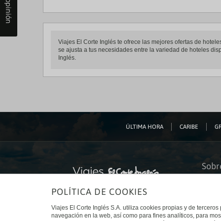
Tu opinión
Viajes El Corte Inglés te ofrece las mejores ofertas de hote
se ajusta a tus necesidades entre la variedad de hoteles disp
Inglés.
ÚLTIMA HORA
CARIBE
GR
Sobr
Quiéne
POLÍTICA DE COOKIES
Financ
Sosteni
Turism
Viajes El Corte Inglés S.A. utiliza cookies propias y de terceros
Tarjeta
navegación en la web, así como para fines analíticos, para mos