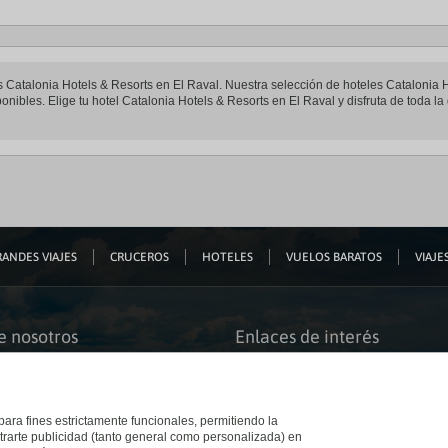
les Catalonia Hotels & Resorts en El Raval. Nuestra selección de hoteles Catalonia 
onibles. Elige tu hotel Catalonia Hotels & Resorts en El Raval y disfruta de toda la
ANDES VIAJES
CRUCEROS
HOTELES
VUELOS BARATOS
VIAJES
e nosotros
Enlaces de interés
s somos
Guías de viaje
iación
Catálogos
bilidad
Auto check-in
o accesible
Condiciones Generales
 para fines estrictamente funcionales, permitiendo la
 El Corte Inglés
Política de privacidad
trarte publicidad (tanto general como personalizada) en