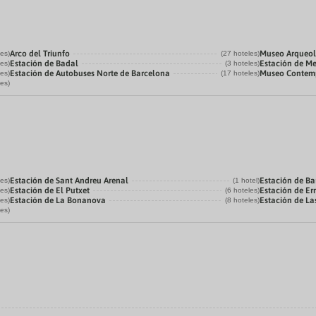
Arco del Triunfo
Museo Arqueol
les)
(27 hoteles)
Estación de Badal
Estación de Me
les)
(3 hoteles)
Estación de Autobuses Norte de Barcelona
Museo Contemp
les)
(17 hoteles)
les)
Estación de Sant Andreu Arenal
Estación de Ba
les)
(1 hotel)
Estación de El Putxet
Estación de Er
les)
(6 hoteles)
Estación de La Bonanova
Estación de Las
les)
(8 hoteles)
les)