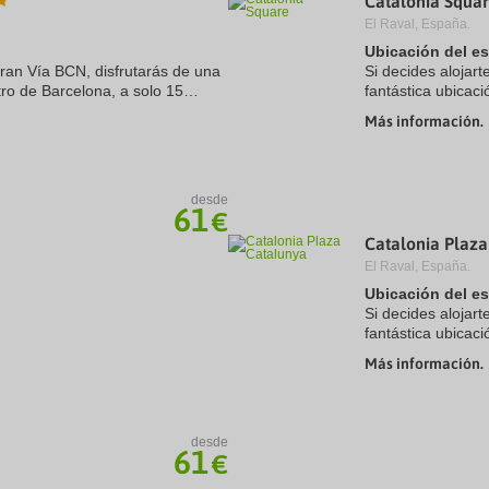
Catalonia Squa
El Raval, España.
Ubicación del e
Gran Vía BCN, disfrutarás de una
Si decides alojart
ro de Barcelona, a solo 15
fantástica ubicaci
aza de Catalunya. Además, este
minutos a pie de
Más información.
hotel de lujo se ...
desde
61
€
Catalonia Plaza
El Raval, España.
Ubicación del e
Si decides alojart
fantástica ubicac
La Rambla y a sol
Más información.
este hotel ...
desde
61
€