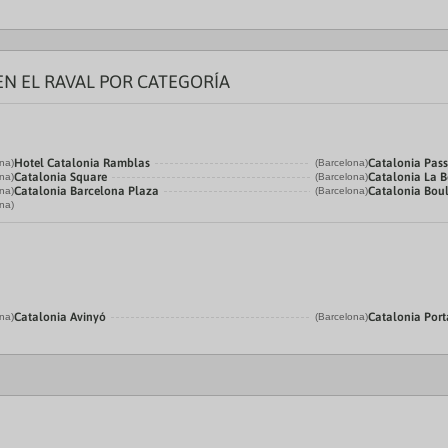
EN EL RAVAL POR CATEGORÍA
Hotel Catalonia Ramblas
Catalonia Pass
na)
(Barcelona)
Catalonia Square
Catalonia La 
na)
(Barcelona)
Catalonia Barcelona Plaza
Catalonia Bou
na)
(Barcelona)
na)
Catalonia Avinyó
Catalonia Port
na)
(Barcelona)