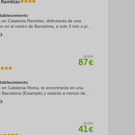
a Ramblas
stablecimiento
te en Catalonia Ramblas, disfrutarás de una
ón en el centro de Barcelona, a solo 3 min a pie
 5 min de Plaza de Catalunya. Además, este
desde
87
€
a
stablecimiento
te en Catalonia Roma, te encontrarás en una
e Barcelona (Eixample) y estarás a menos de
 coche de La Rambla y Plaza de Catalunya.
 ...
desde
41
€