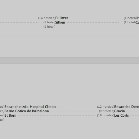
Pulitzer
Hy
(14 hoteles)
(1 hotel)
Silken
Cu
(1 hotel)
(1 hotel)
(1 hotel)
Ensanche Izdo-Hospital Clínico
Ensanche Der
les)
(12 hoteles)
Barrio Gótico de Barcelona
Gracia
les)
(9 hoteles)
El Born
Les Corts
les)
(19 hoteles)
tel)