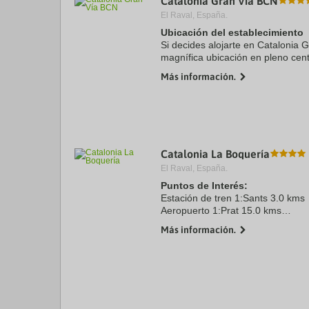
Catalonia Gran Vía BCN
El Raval, España.
Ubicación del establecimiento
Si decides alojarte en Catalonia 
magnífica ubicación en pleno cent
minutos a pie de La Rambla y Pl
Más información.
hotel sostenible ...
Catalonia La Boquería
El Raval, España.
Puntos de Interés:
Estación de tren 1:Sants 3.0 kms
Aeropuerto 1:Prat 15.0 kms
Centro Ciudad:Barcelona 1.0 kms
Más información.