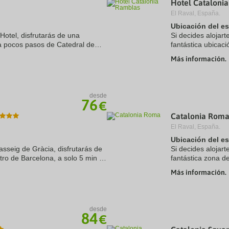
Hotel Cataloni
a
El Raval, España.
te.
date.
ress
Press
Ubicación del e
e
the
 Hotel, disfrutarás de una
Si decides alojar
estion
question
 a pocos pasos de Catedral de
fantástica ubicaci
ark
mark
e de La Rambla. Además, este
de La Rambla y a
ey
key
Más información.
hotel de lujo se ...
to
t
get
e
the
eyboard
keyboard
desde
ortcuts
shortcuts
76
€
r
for
hanging
changing
Catalonia Rom
tes.
dates.
El Raval, España.
Ubicación del e
asseig de Gràcia, disfrutarás de
Si decides alojar
tro de Barcelona, a solo 5 min a
fantástica zona d
min de La Rambla. Además, este
cinco minutos en
Más información.
Además, este hotel
desde
84
€