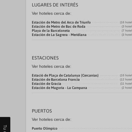
LUGARES DE INTERÉS
Ver hoteles cerca de:
Estación de Metro del Arco de Triunfo
(16 hote
Estación de Metro de Bac de Roda
(3 hote
Playa de la Barceloneta
(7 hote
Estación de La Sagrera - Meridiana
(3 hote
ESTACIONES
Ver hoteles cerca de:
Estació de Plaça de Catalunya (Cercanias)
(16 hote
Estación de Barcelona Francia
(12 hote
Estación de Gracia
(11 hote
Estación de Magoria - La Campana
(2 hote
PUERTOS
Ver hoteles cerca de:
Puerto Olímpico