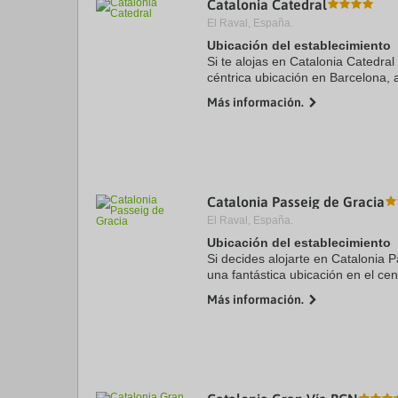
Catalonia Catedral
a
El Raval, España.
da
P
Ubicación del establecimiento
th
Si te alojas en Catalonia Catedral
qu
céntrica ubicación en Barcelona,
m
Barcelona y a cinco minutos a pi
k
Más información.
hotel sostenible se ...
to
ge
th
k
sh
fo
c
Catalonia Passeig de Gracia
da
El Raval, España.
Ubicación del establecimiento
Si decides alojarte en Catalonia P
una fantástica ubicación en el cen
pie de Plaza de Catalunya y a 7 
Más información.
hotel de ...