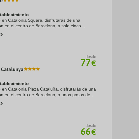
re
stablecimiento
e en Catalonia Square, disfrutarás de una
ón en el centro de Barcelona, a solo cinco
 Plaza de Catalunya y La Rambla. Además, este
desde
77
€
 Catalunya
stablecimiento
e en Catalonia Plaza Cataluña, disfrutarás de una
ión en el centro de Barcelona, a unos pasos de
o 3 min a pie de Plaza de Catalunya. Además,
desde
66
€