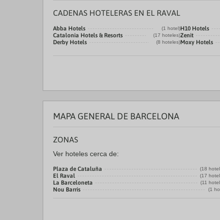
CADENAS HOTELERAS EN EL RAVAL
Abba Hotels
H10 Hotels
(1 hotel)
Catalonia Hotels & Resorts
Zenit
(17 hoteles)
Derby Hotels
Moxy Hotels
(8 hoteles)
MAPA GENERAL DE BARCELONA
ZONAS
Ver hoteles cerca de:
Plaza de Cataluña
(18 hote
El Raval
(17 hote
La Barceloneta
(11 hote
Nou Barris
(1 ho