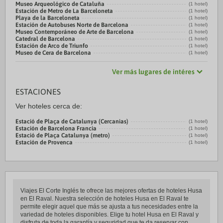
Museo Arqueológico de Cataluña
(1 hotel)
Estación de Metro de La Barceloneta
(1 hotel)
Playa de la Barceloneta
(1 hotel)
Estación de Autobuses Norte de Barcelona
(1 hotel)
Museo Contemporáneo de Arte de Barcelona
(1 hotel)
Catedral de Barcelona
(1 hotel)
Estación de Arco de Triunfo
(1 hotel)
Museo de Cera de Barcelona
(1 hotel)
Ver más lugares de intéres
ESTACIONES
Ver hoteles cerca de:
Estació de Plaça de Catalunya (Cercanias)
(1 hotel)
Estación de Barcelona Francia
(1 hotel)
Estació de Plaça Catalunya (metro)
(1 hotel)
Estación de Provenca
(1 hotel)
Viajes El Corte Inglés te ofrece las mejores ofertas de hoteles Husa
en El Raval. Nuestra selección de hoteles Husa en El Raval te
permite elegir aquel que más se ajusta a tus necesidades entre la
variedad de hoteles disponibles. Elige tu hotel Husa en El Raval y
disfruta de toda la garantía y seguridad que te da reservar con