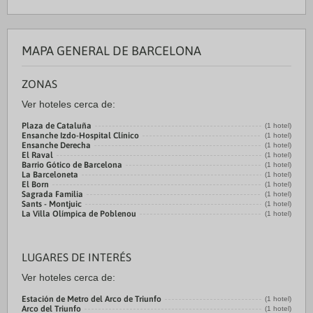
MAPA GENERAL DE BARCELONA
ZONAS
Ver hoteles cerca de:
Plaza de Cataluña
(1 hotel)
Ensanche Izdo-Hospital Clínico
(1 hotel)
Ensanche Derecha
(1 hotel)
El Raval
(1 hotel)
Barrio Gótico de Barcelona
(1 hotel)
La Barceloneta
(1 hotel)
El Born
(1 hotel)
Sagrada Familia
(1 hotel)
Sants - Montjuic
(1 hotel)
La Villa Olímpica de Poblenou
(1 hotel)
LUGARES DE INTERÉS
Ver hoteles cerca de:
Estación de Metro del Arco de Triunfo
(1 hotel)
Arco del Triunfo
(1 hotel)