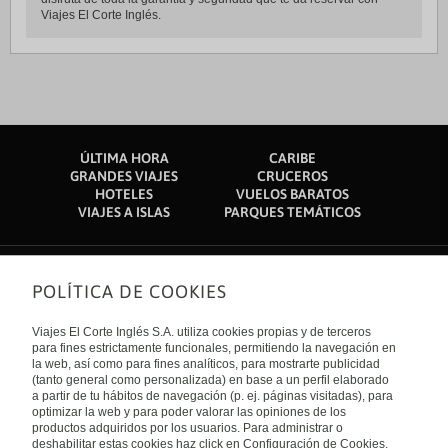
Viajes El Corte Inglés.
ÚLTIMA HORA
CARIBE
GRANDES VIAJES
CRUCEROS
HOTELES
VUELOS BARATOS
VIAJES A ISLAS
PARQUES TEMÁTICOS
POLÍTICA DE COOKIES
Sobre nosotros
Quiénes somos
Viajes El Corte Inglés S.A. utiliza cookies propias y de terceros
Financiación
Enlaces de interés
para fines estrictamente funcionales, permitiendo la navegación en
Sostenibilidad
la web, así como para fines analíticos, para mostrarte publicidad
Turismo accesible
(tanto general como personalizada) en base a un perfil elaborado
Guías de viaje
Tarjeta El Corte Inglés
a partir de tu hábitos de navegación (p. ej. páginas visitadas), para
Catálogos
Trabaja con nosotros
Internacional
optimizar la web y para poder valorar las opiniones de los
Auto check-in
El Corte Inglés
productos adquiridos por los usuarios. Para administrar o
Condiciones Generales
Canal Ético
deshabilitar estas cookies haz click en Configuración de Cookies.
Política de privacidad
España