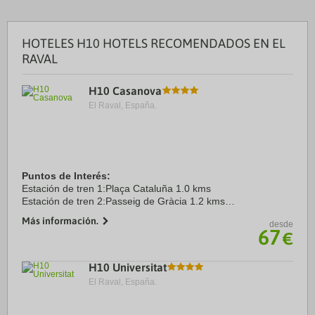
HOTELES H10 HOTELS RECOMENDADOS EN EL
RAVAL
H10 Casanova
El Raval, España.
Puntos de Interés:
Estación de tren 1:Plaça Cataluña 1.0 kms
Estación de tren 2:Passeig de Gràcia 1.2 kms
Aeropuerto 1:Aeropuerto Barcelona El Prat 11.0 kms
Más información.
desde
Puerto:Puerto de Barcelona 4.6 kms
67
€
Centro Ciudad:Plaça Catalunya 1.0 ...
H10 Universitat
El Raval, España.