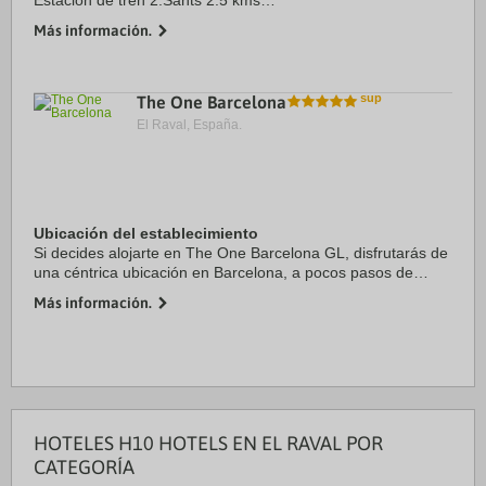
Estación de tren 2:Sants 2.5 kms
Aeropuerto 1:El Prat 13.0 kms
Más información.
Puerto:Puerto de Barcelona 3.5 kms
Recinto ferial 1:Fira Barcelona-Montjuïc 3.5 kms
Recinto ...
The One Barcelona
El Raval, España.
Ubicación del establecimiento
Si decides alojarte en The One Barcelona GL, disfrutarás de
una céntrica ubicación en Barcelona, a pocos pasos de
Casa Milà y a 10 minutos a pie de Casa Batlló. Además, este
Más información.
hotel de lujo se encuentra a ...
HOTELES H10 HOTELS EN EL RAVAL POR
CATEGORÍA