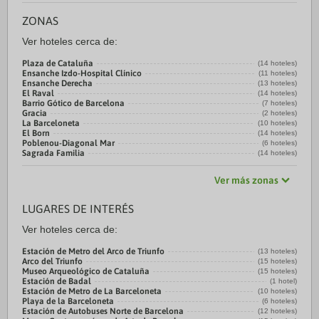
ZONAS
Ver hoteles cerca de:
Plaza de Cataluña
(14 hoteles)
Ensanche Izdo-Hospital Clínico
(11 hoteles)
Ensanche Derecha
(13 hoteles)
El Raval
(14 hoteles)
Barrio Gótico de Barcelona
(7 hoteles)
Gracia
(2 hoteles)
La Barceloneta
(10 hoteles)
El Born
(14 hoteles)
Poblenou-Diagonal Mar
(6 hoteles)
Sagrada Familia
(14 hoteles)
Ver más zonas
LUGARES DE INTERÉS
Ver hoteles cerca de:
Estación de Metro del Arco de Triunfo
(13 hoteles)
Arco del Triunfo
(15 hoteles)
Museo Arqueológico de Cataluña
(15 hoteles)
Estación de Badal
(1 hotel)
Estación de Metro de La Barceloneta
(10 hoteles)
Playa de la Barceloneta
(6 hoteles)
Estación de Autobuses Norte de Barcelona
(12 hoteles)