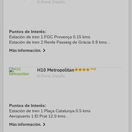
El Raval, España.
Puntos de Interés:
Estación de tren 1:FGC Provença 0.15 kms
Estación de tren 2:Renfe Passeig de Gràcia 0.8 kms
Aeropuerto 1:Barcelona El Prat 14.0 kms
Más información.
Puerto:Barcelona 4.0 kms
Centro Ciudad:Plaça Catalunya 1.5 kms
Recinto ...
H10 Metropolitan
El Raval, España.
Puntos de Interés:
Estación de tren 1:Plaça Catalunya 0.5 kms
Aeropuerto 1:El Prat 12.0 kms
Centro Ciudad:Plaça Catalunya 0.5 kms
Más información.
Recinto ferial 1:Fira Barcelona 6.0 kms