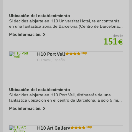
Ubicación del establecimiento
Si decides alojarte en H10 Universitat Hotel, te encontrarás
en una fantástica zona de Barcelona (Centro de Barcelona),
a solo cinco minutos a pie de La Rambla y Plaza de
Más información.
desde
Catalunya. Además, este hotel ...
151
€
H10 Port Vell
El Raval, España.
Ubicación del establecimiento
Si decides alojarte en H10 Port Vell, disfrutarás de una
fantástica ubicación en el centro de Barcelona, a solo 5 min
a pie de Puerto de Barcelona y a 9 min de Catedral de
Más información.
Barcelona. Además, este hotel de ...
H10 Art Gallery