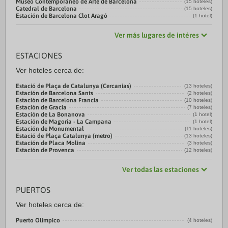
Museo Contemporáneo de Arte de Barcelona
(15 hoteles)
Catedral de Barcelona
(15 hoteles)
Estación de Barcelona Clot Aragó
(1 hotel)
Ver más lugares de intéres
ESTACIONES
Ver hoteles cerca de:
Estació de Plaça de Catalunya (Cercanias)
(13 hoteles)
Estación de Barcelona Sants
(2 hoteles)
Estación de Barcelona Francia
(10 hoteles)
Estación de Gracia
(7 hoteles)
Estación de La Bonanova
(1 hotel)
Estación de Magoria - La Campana
(1 hotel)
Estación de Monumental
(11 hoteles)
Estació de Plaça Catalunya (metro)
(13 hoteles)
Estación de Placa Molina
(3 hoteles)
Estación de Provenca
(12 hoteles)
Ver todas las estaciones
PUERTOS
Ver hoteles cerca de:
Puerto Olímpico
(4 hoteles)