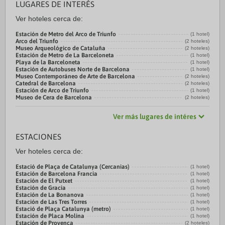
LUGARES DE INTERÉS
Ver hoteles cerca de:
Estación de Metro del Arco de Triunfo
(1 hotel)
Arco del Triunfo
(2 hoteles)
Museo Arqueológico de Cataluña
(2 hoteles)
Estación de Metro de La Barceloneta
(1 hotel)
Playa de la Barceloneta
(1 hotel)
Estación de Autobuses Norte de Barcelona
(1 hotel)
Museo Contemporáneo de Arte de Barcelona
(2 hoteles)
Catedral de Barcelona
(2 hoteles)
Estación de Arco de Triunfo
(1 hotel)
Museo de Cera de Barcelona
(2 hoteles)
Ver más lugares de intéres
ESTACIONES
Ver hoteles cerca de:
Estació de Plaça de Catalunya (Cercanias)
(1 hotel)
Estación de Barcelona Francia
(1 hotel)
Estación de El Putxet
(1 hotel)
Estación de Gracia
(1 hotel)
Estación de La Bonanova
(1 hotel)
Estación de Las Tres Torres
(1 hotel)
Estació de Plaça Catalunya (metro)
(1 hotel)
Estación de Placa Molina
(1 hotel)
Estación de Provenca
(2 hoteles)