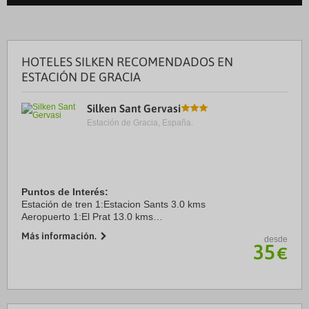
HOTELES SILKEN RECOMENDADOS EN
ESTACIÓN DE GRACIA
Silken Sant Gervasi
Estación de Gracia, España.
Puntos de Interés:
Estación de tren 1:Estacion Sants 3.0 kms
Aeropuerto 1:El Prat 13.0 kms
Puerto:Barcelona 6.0 kms
Más información.
desde
Centro Ciudad:Ramblas 3.0 kms
35
€
Recinto ferial 1:Fira Barcelona 4.0 kms