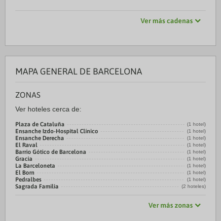
Ver más cadenas
MAPA GENERAL DE BARCELONA
ZONAS
Ver hoteles cerca de:
Plaza de Cataluña
(1 hotel)
Ensanche Izdo-Hospital Clínico
(1 hotel)
Ensanche Derecha
(1 hotel)
El Raval
(1 hotel)
Barrio Gótico de Barcelona
(1 hotel)
Gracia
(1 hotel)
La Barceloneta
(1 hotel)
El Born
(1 hotel)
Pedralbes
(1 hotel)
Sagrada Familia
(2 hoteles)
Ver más zonas