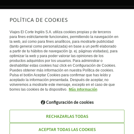
POLÍTICA DE COOKIES
Sobre nosotros
Quiénes somos
Viajes El Corte Inglés S.A. utiliza cookies propias y de terceros
Financiación
Enlaces de interés
para fines estrictamente funcionales, permitiendo la navegación en
Sostenibilidad
la web, así como para fines analíticos, para mostrarte publicidad
Turismo accesible
(tanto general como personalizada) en base a un perfil elaborado
Guías de viaje
Tarjeta El Corte Inglés
a partir de tu hábitos de navegación (p. ej. páginas visitadas), para
Catálogos
Trabaja con nosotros
Internacional
optimizar la web y para poder valorar las opiniones de los
Auto check-in
El Corte Inglés
productos adquiridos por los usuarios. Para administrar o
Condiciones Generales
Canal Ético
deshabilitar estas cookies haz click en Configuración de Cookies.
Política de privacidad
España
Política de cookies
Puedes obtener más información en nuestra Política de cookies.
Accesibilidad
Pulsa el botón Aceptar Cookies para confirmar que has leído y
Empresas/ Grupos
aceptado la información presentada. Después de aceptar, no
Visita nuestro blog
volveremos a mostrarte este mensaje, excepto en el caso de que
borres las cookies de tu dispositivo.
Más información
Blog de Viajes el Corte inglés
Configuración de cookies
RECHAZARLAS TODAS
ACEPTAR TODAS LAS COOKIES