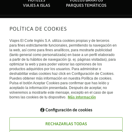
HOTELES
VUELOS BARATOS
VIAJES A ISLAS
PARQUES TEMÁTICOS
POLÍTICA DE COOKIES
Sobre nosotros
Quiénes somos
Viajes El Corte Inglés S.A. utiliza cookies propias y de terceros
Financiación
Enlaces de interés
para fines estrictamente funcionales, permitiendo la navegación en
Sostenibilidad
la web, así como para fines analíticos, para mostrarte publicidad
Turismo accesible
(tanto general como personalizada) en base a un perfil elaborado
Guías de viaje
Tarjeta El Corte Inglés
a partir de tu hábitos de navegación (p. ej. páginas visitadas), para
Catálogos
Trabaja con nosotros
Internacional
optimizar la web y para poder valorar las opiniones de los
Auto check-in
El Corte Inglés
productos adquiridos por los usuarios. Para administrar o
Condiciones Generales
Canal Ético
deshabilitar estas cookies haz click en Configuración de Cookies.
Política de privacidad
España
Política de cookies
Puedes obtener más información en nuestra Política de cookies.
Accesibilidad
Pulsa el botón Aceptar Cookies para confirmar que has leído y
Empresas/ Grupos
aceptado la información presentada. Después de aceptar, no
Visita nuestro blog
volveremos a mostrarte este mensaje, excepto en el caso de que
borres las cookies de tu dispositivo.
Más información
Blog de Viajes el Corte inglés
Configuración de cookies
RECHAZARLAS TODAS