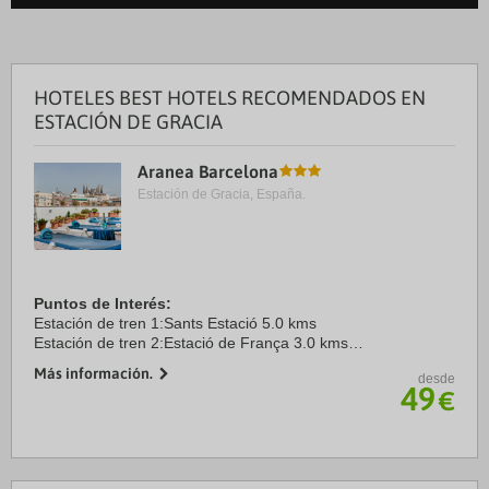
HOTELES BEST HOTELS RECOMENDADOS EN
ESTACIÓN DE GRACIA
Aranea Barcelona
Estación de Gracia, España.
Puntos de Interés:
Estación de tren 1:Sants Estació 5.0 kms
Estación de tren 2:Estació de França 3.0 kms
Aeropuerto 1:Barcelona El Prat 19.0 kms
Más información.
desde
Aeropuerto 2:Girona 97.0 kms
49
€
Puerto:Port Vell 4.0 kms
Centro Ciudad:Plaça ...