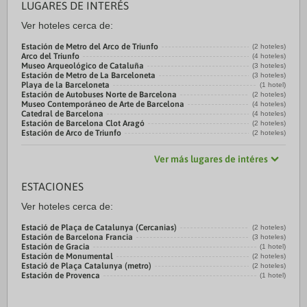
LUGARES DE INTERÉS
Ver hoteles cerca de:
Estación de Metro del Arco de Triunfo
(2 hoteles)
Arco del Triunfo
(4 hoteles)
Museo Arqueológico de Cataluña
(3 hoteles)
Estación de Metro de La Barceloneta
(3 hoteles)
Playa de la Barceloneta
(1 hotel)
Estación de Autobuses Norte de Barcelona
(2 hoteles)
Museo Contemporáneo de Arte de Barcelona
(4 hoteles)
Catedral de Barcelona
(4 hoteles)
Estación de Barcelona Clot Aragó
(2 hoteles)
Estación de Arco de Triunfo
(2 hoteles)
Ver más lugares de intéres
ESTACIONES
Ver hoteles cerca de:
Estació de Plaça de Catalunya (Cercanias)
(2 hoteles)
Estación de Barcelona Francia
(3 hoteles)
Estación de Gracia
(1 hotel)
Estación de Monumental
(2 hoteles)
Estació de Plaça Catalunya (metro)
(2 hoteles)
Estación de Provenca
(1 hotel)