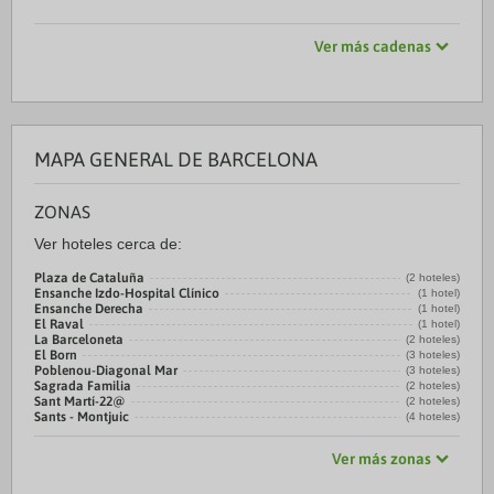
Ver más cadenas
MAPA GENERAL DE BARCELONA
ZONAS
Ver hoteles cerca de:
Plaza de Cataluña
(2 hoteles)
Ensanche Izdo-Hospital Clínico
(1 hotel)
Ensanche Derecha
(1 hotel)
El Raval
(1 hotel)
La Barceloneta
(2 hoteles)
El Born
(3 hoteles)
Poblenou-Diagonal Mar
(3 hoteles)
Sagrada Familia
(2 hoteles)
Sant Martí-22@
(2 hoteles)
Sants - Montjuic
(4 hoteles)
Ver más zonas