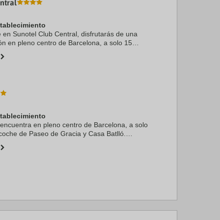
ntral
stablecimiento
e en Sunotel Club Central, disfrutarás de una
ón en pleno centro de Barcelona, a solo 15
Paseo de Gracia y Casa Batlló. Además, este
 a ...
stablecimiento
 encuentra en pleno centro de Barcelona, a solo
coche de Paseo de Gracia y Casa Batlló.
el se encuentra a 2,9 km de Camp Nou y a 3 km