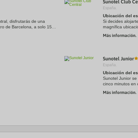
Sunotel Club Ce
a
España.
te.
date.
ress
Press
Ubicación del e
e
the
tral, disfrutarás de una
Si decides alojart
estion
question
ro de Barcelona, a solo 15
magnífica ubicaci
ark
mark
aza de Catalunya. Además, este
minutos a pie de 
ey
key
Más información.
hotel se encuentra
to
t
get
e
the
eyboard
keyboard
Sunotel Junior
ortcuts
shortcuts
r
for
España.
hanging
changing
Ubicación del e
tes.
dates.
Sunotel Junior se
cinco minutos en 
Además, este hot
Más información.
.5 kms
de Plaza de ...
 kms