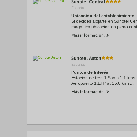
Sunotel Central
a
España.
da
P
Ubicación del establecimiento
th
Si decides alojarte en Sunotel Cen
qu
magnífica ubicación en pleno cent
m
minutos a pie de La Rambla y Pl
k
Más información.
hotel se encuentra a 1,1 ...
to
ge
th
k
Sunotel Aston
sh
fo
España.
c
Puntos de Interés:
da
Estación de tren 1:Sants 1.1 kms
Aeropuerto 1:El Prat 15.0 kms
Puerto:Barcelona 9.1 kms
Más información.
Centro Ciudad:Plaza Catalunya 2
Recinto ferial 1:Fira Gran Via 5.5
Recinto ferial 2:CCIB 9.4 kms