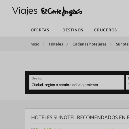
OFERTAS
DESTINOS
CRUCEROS
Inicio
Hoteles
Cadenas hoteleras
Sunotel
Destino
N
fo
to
in
wi
th
HOTELES SUNOTEL RECOMENDADOS EN 
ca
a
se