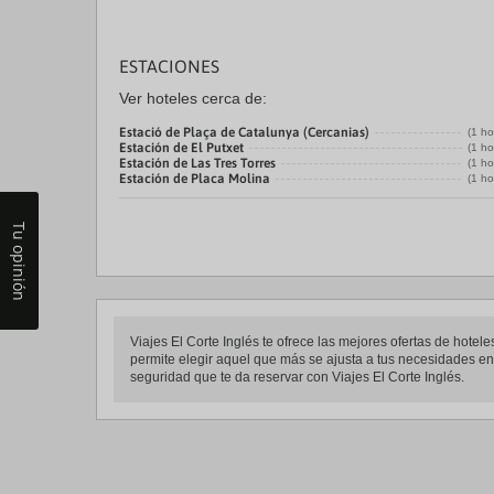
ESTACIONES
Ver hoteles cerca de:
Estació de Plaça de Catalunya (Cercanias)
(1 ho
Estación de El Putxet
(1 ho
Estación de Las Tres Torres
(1 ho
Estación de Placa Molina
(1 ho
Tu opinión
Viajes El Corte Inglés te ofrece las mejores ofertas de hot
permite elegir aquel que más se ajusta a tus necesidades ent
seguridad que te da reservar con Viajes El Corte Inglés.