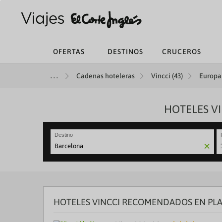
OFERTAS
DESTINOS
CRUCEROS
Cadenas hoteleras
Vincci (43)
Europa 
HOTELES V
Destino
N
fo
to
in
wi
th
HOTELES VINCCI RECOMENDADOS EN PL
ca
a
se