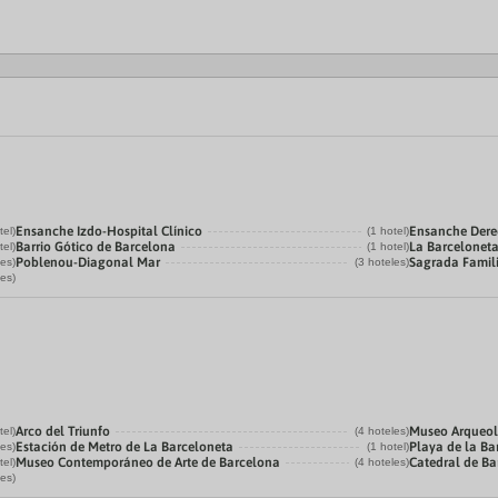
Ensanche Izdo-Hospital Clínico
Ensanche Der
tel)
(1 hotel)
Barrio Gótico de Barcelona
La Barcelonet
tel)
(1 hotel)
Poblenou-Diagonal Mar
Sagrada Famil
les)
(3 hoteles)
les)
Arco del Triunfo
Museo Arqueol
tel)
(4 hoteles)
Estación de Metro de La Barceloneta
Playa de la Ba
les)
(1 hotel)
Museo Contemporáneo de Arte de Barcelona
Catedral de B
tel)
(4 hoteles)
les)