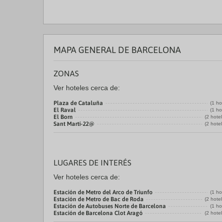
MAPA GENERAL DE BARCELONA
ZONAS
Ver hoteles cerca de:
Plaza de Cataluña
(1 ho
El Raval
(1 ho
El Born
(2 hote
Sant Martí-22@
(2 hote
LUGARES DE INTERÉS
Ver hoteles cerca de:
Estación de Metro del Arco de Triunfo
(1 ho
Estación de Metro de Bac de Roda
(2 hote
Estación de Autobuses Norte de Barcelona
(1 ho
Estación de Barcelona Clot Aragó
(2 hote