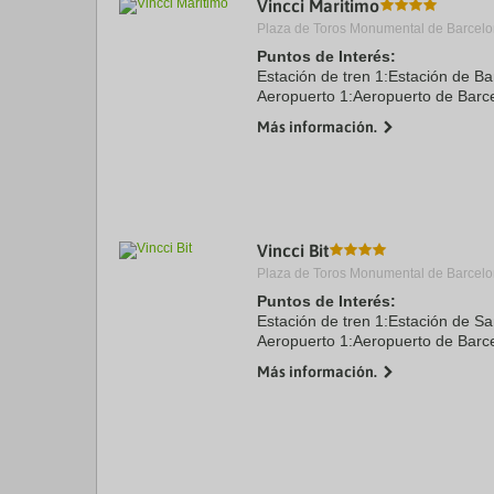
Vincci Maritimo
a
Plaza de Toros Monumental de Barcelo
da
P
Puntos de Interés:
th
Estación de tren 1:Estación de B
qu
Aeropuerto 1:Aeropuerto de Barce
m
Puerto:Puerto Olímpico 4.7 kms
k
Más información.
Centro Ciudad:Plaza Catalunya 5
to
Recinto ferial 1:CCIB 1.9 ...
ge
th
k
sh
fo
c
Vincci Bit
da
Plaza de Toros Monumental de Barcelo
Puntos de Interés:
Estación de tren 1:Estación de S
Aeropuerto 1:Aeropuerto de Barce
Centro Ciudad:Plaza Catalunya 5
Más información.
Recinto ferial 1:CCIB 2.5 kms
Recinto ferial 2:Fira Barcelona Gra