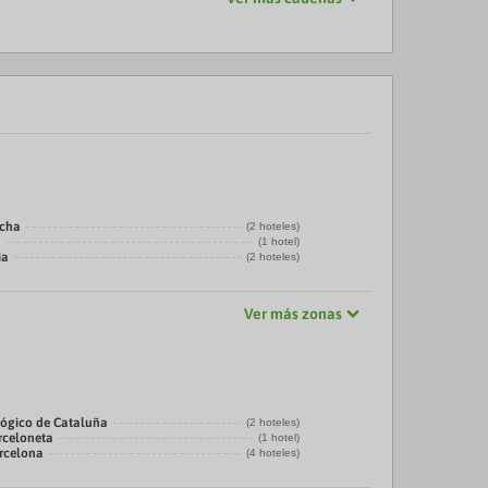
echa
(2 hoteles)
a
(1 hotel)
ia
(2 hoteles)
Ver más zonas
ógico de Cataluña
(2 hoteles)
rceloneta
(1 hotel)
arcelona
(4 hoteles)