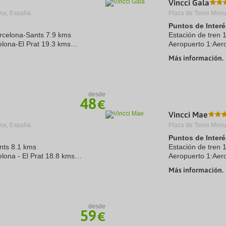
Vincci Gala
a
na, España.
Plaza de Toros Monu
te.
date.
ress
Press
Puntos de Interé
e
the
arcelona-Sants 7.9 kms
Estación de tren 
estion
question
lona-El Prat 19.3 kms
Aeropuerto 1:Aero
ark
mark
Puerto:Puerto Ol
ey
key
Más información.
.3 kms
Centro Ciudad:Pl
to
Recinto ferial 1:CC
t
get
e
the
eyboard
keyboard
desde
ortcuts
shortcuts
48
€
r
for
hanging
changing
Vincci Mae
tes.
dates.
na, España.
Plaza de Toros Monu
Puntos de Interé
ants 8.1 kms
Estación de tren 
lona - El Prat 18.8 kms
Aeropuerto 1:Aero
.6 kms
Puerto:Puerto Ol
Más información.
Centro Ciudad:Pl
n ...
Recinto ferial 1:C
desde
59
€