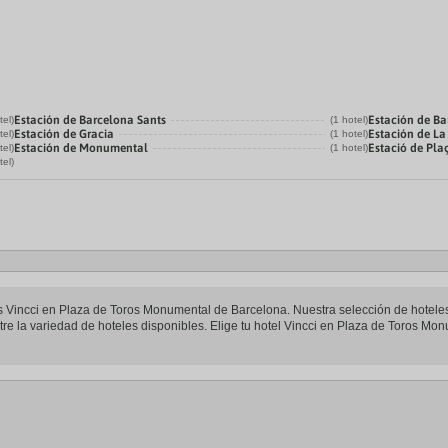
Estación de Barcelona Sants
Estación de Ba
tel)
(1 hotel)
Estación de Gracia
Estación de L
tel)
(1 hotel)
Estación de Monumental
Estació de Pla
tel)
(1 hotel)
tel)
eles Vincci en Plaza de Toros Monumental de Barcelona. Nuestra selección de hotel
re la variedad de hoteles disponibles. Elige tu hotel Vincci en Plaza de Toros Mon