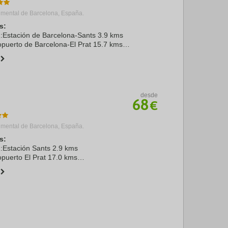
mental de Barcelona, España.
s:
1:Estación de Barcelona-Sants 3.9 kms
puerto de Barcelona-El Prat 15.7 kms
ímpico 2.8 kms
aza Catalunya 1.0 kms
IB 5.5 ...
desde
68
€
mental de Barcelona, España.
s:
1:Estación Sants 2.9 kms
puerto El Prat 17.0 kms
ímpico 8.4 kms
aza Catalunya 3.3 kms
CIB - Centre de Convencions ...