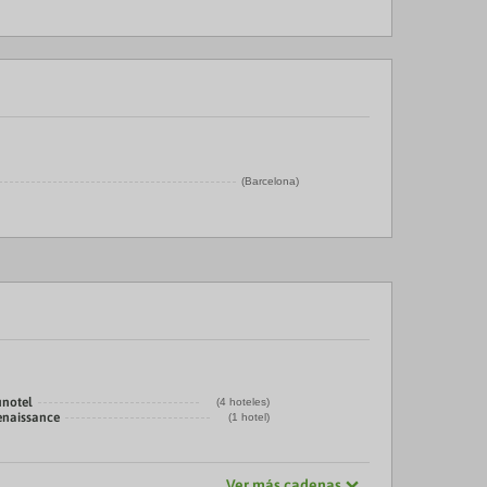
(Barcelona)
unotel
(4 hoteles)
enaissance
(1 hotel)
Ver más cadenas