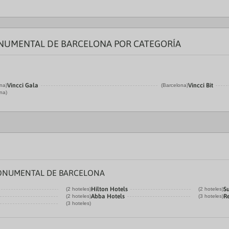
ONUMENTAL DE BARCELONA POR CATEGORÍA
Vincci Gala
Vincci Bit
na)
(Barcelona)
na)
MONUMENTAL DE BARCELONA
Hilton Hotels
S
(2 hoteles)
(2 hoteles)
Abba Hotels
R
(2 hoteles)
(3 hoteles)
(3 hoteles)