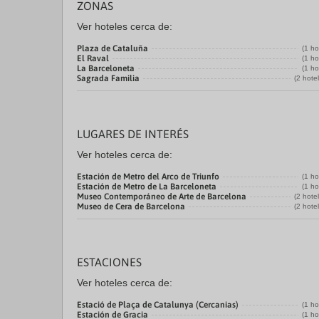
ZONAS
Ver hoteles cerca de:
Plaza de Cataluña
(1 ho
El Raval
(1 ho
La Barceloneta
(1 ho
Sagrada Familia
(2 hote
LUGARES DE INTERÉS
Ver hoteles cerca de:
Estación de Metro del Arco de Triunfo
(1 ho
Estación de Metro de La Barceloneta
(1 ho
Museo Contemporáneo de Arte de Barcelona
(2 hote
Museo de Cera de Barcelona
(2 hote
ESTACIONES
Ver hoteles cerca de:
Estació de Plaça de Catalunya (Cercanias)
(1 ho
Estación de Gracia
(1 ho