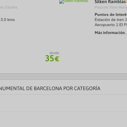
Silken Ramblas
a
na, España.
Plaza de Toros Monu
te.
date.
ress
Press
Puntos de Interé
e
the
 3.0 kms
Estación de tren 
estion
question
Aeropuerto 1:El P
ark
mark
Puerto:Barcelona
ey
key
Más información.
Centro Ciudad:Ra
to
0 kms
Recinto ferial 1:F
t
get
e
the
eyboard
keyboard
desde
ortcuts
shortcuts
35
€
r
for
hanging
changing
tes.
dates.
ONUMENTAL DE BARCELONA POR CATEGORÍA