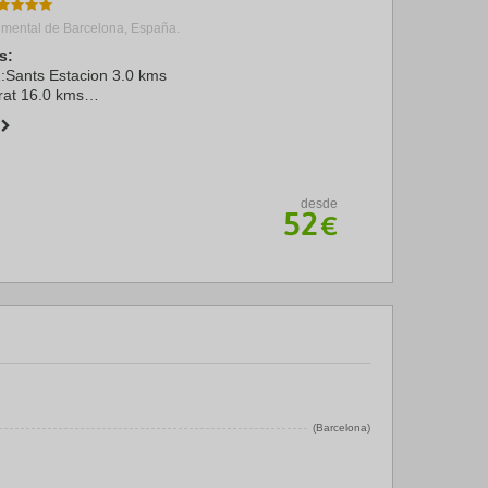
mental de Barcelona, España.
s:
1:Sants Estacion 3.0 kms
rat 16.0 kms
 2.0 kms
mblas 0.0 kms
ira Barcelona 2.0 kms
desde
52
€
(Barcelona)