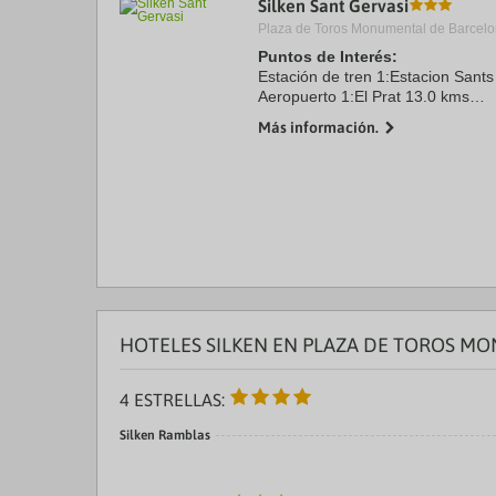
Silken Sant Gervasi
a
Plaza de Toros Monumental de Barcelo
da
P
Puntos de Interés:
th
Estación de tren 1:Estacion Sants
qu
Aeropuerto 1:El Prat 13.0 kms
m
Puerto:Barcelona 6.0 kms
k
Más información.
Centro Ciudad:Ramblas 3.0 kms
to
Recinto ferial 1:Fira Barcelona 4.
ge
th
k
sh
fo
c
da
HOTELES SILKEN EN PLAZA DE TOROS M
4 ESTRELLAS:
Silken Ramblas