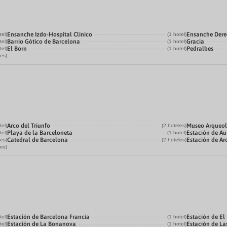
Ensanche Izdo-Hospital Clínico
Ensanche Der
tel)
(1 hotel)
Barrio Gótico de Barcelona
Gracia
tel)
(1 hotel)
El Born
Pedralbes
tel)
(1 hotel)
les)
Arco del Triunfo
Museo Arqueol
tel)
(2 hoteles)
Playa de la Barceloneta
Estación de Au
tel)
(1 hotel)
Catedral de Barcelona
Estación de Ar
les)
(2 hoteles)
les)
Estación de Barcelona Francia
Estación de El
tel)
(1 hotel)
Estación de La Bonanova
Estación de Las
tel)
(1 hotel)