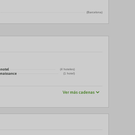
(Barcelona)
unotel
(4 hoteles)
enaissance
(1 hotel)
Ver más cadenas