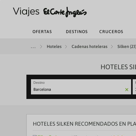
OFERTAS
DESTINOS
CRUCEROS
Hoteles
Cadenas hoteleras
Silken (23
HOTELES S
Destino
N
fo
to
in
wi
th
HOTELES SILKEN RECOMENDADOS EN PL
ca
a
se