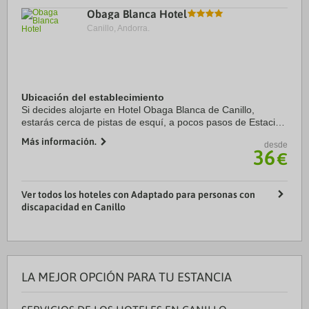
Obaga Blanca Hotel
Canillo, Andorra.
Ubicación del establecimiento
Si decides alojarte en Hotel Obaga Blanca de Canillo,
estarás cerca de pistas de esquí, a pocos pasos de Estación
de esquí Grandvalira y a apenas 4 min en coche de Palau
Más información.
desde
de Gel (pista de hielo y piscina). ...
36
€
Ver todos los hoteles con Adaptado para personas con
discapacidad en Canillo
LA MEJOR OPCIÓN PARA TU ESTANCIA