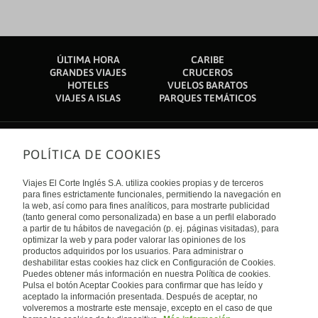
ÚLTIMA HORA
CARIBE
GRANDES VIAJES
CRUCEROS
HOTELES
VUELOS BARATOS
VIAJES A ISLAS
PARQUES TEMÁTICOS
POLÍTICA DE COOKIES
Sobre nosotros
Quiénes somos
Viajes El Corte Inglés S.A. utiliza cookies propias y de terceros
Financiación
Enlaces de interés
para fines estrictamente funcionales, permitiendo la navegación en
Sostenibilidad
la web, así como para fines analíticos, para mostrarte publicidad
Turismo accesible
(tanto general como personalizada) en base a un perfil elaborado
Guías de viaje
Tarjeta El Corte Inglés
a partir de tu hábitos de navegación (p. ej. páginas visitadas), para
Catálogos
Trabaja con nosotros
Internacional
optimizar la web y para poder valorar las opiniones de los
Auto check-in
El Corte Inglés
productos adquiridos por los usuarios. Para administrar o
Condiciones Generales
Canal Ético
deshabilitar estas cookies haz click en Configuración de Cookies.
Política de privacidad
España
Política de cookies
Puedes obtener más información en nuestra Política de cookies.
Accesibilidad
Pulsa el botón Aceptar Cookies para confirmar que has leído y
Empresas/ Grupos
aceptado la información presentada. Después de aceptar, no
Visita nuestro blog
volveremos a mostrarte este mensaje, excepto en el caso de que