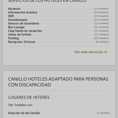
SERVICIOS DE LOS HOTELES EN CANILLO
Ascensor
(14 hoteles)
Información turística
(14 hoteles)
Wifi
(14 hoteles)
Guardaesquís
(13 hoteles)
Servicio de lavandería
(11 hoteles)
Bar-Lounge
(11 hoteles)
Caja fuerte en recepción
(11 hoteles)
Venta de forfaits
(11 hoteles)
Parking
(10 hoteles)
Recepción 24 horas
(9 hoteles)
Ver más servicios
CANILLO HOTELES ADAPTADO PARA PERSONAS
CON DISCAPACIDAD
LUGARES DE INTERÉS
Ver hoteles en:
Estación de ski Canillo
(2 hoteles)