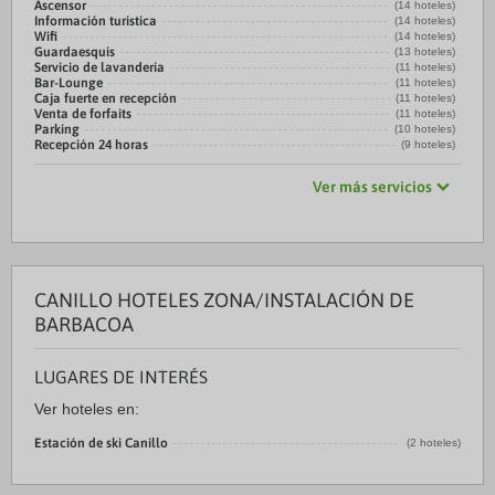
Ascensor
(14 hoteles)
Información turística
(14 hoteles)
Wifi
(14 hoteles)
Guardaesquís
(13 hoteles)
Servicio de lavandería
(11 hoteles)
Bar-Lounge
(11 hoteles)
Caja fuerte en recepción
(11 hoteles)
Venta de forfaits
(11 hoteles)
Parking
(10 hoteles)
Recepción 24 horas
(9 hoteles)
Ver más servicios
CANILLO HOTELES ZONA/INSTALACIÓN DE
BARBACOA
LUGARES DE INTERÉS
Ver hoteles en:
Estación de ski Canillo
(2 hoteles)