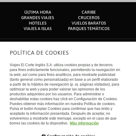
ÚLTIMA HORA
CARIBE
GRANDES VIAJES
CRUCEROS
HOTELES
VUELOS BARATOS
VIAJES A ISLAS
PARQUES TEMÁTICOS
POLÍTICA DE COOKIES
Sobre nosotros
Quiénes somos
Viajes El Corte Inglés S.A. utiliza cookies propias y de terceros
Financiación
Enlaces de interés
para fines estrictamente funcionales, permitiendo la navegación en
Sostenibilidad
la web, así como para fines analíticos, para mostrarte publicidad
Turismo accesible
(tanto general como personalizada) en base a un perfil elaborado
Guías de viaje
Tarjeta El Corte Inglés
a partir de tu hábitos de navegación (p. ej. páginas visitadas), para
Catálogos
Trabaja con nosotros
Internacional
optimizar la web y para poder valorar las opiniones de los
Auto check-in
El Corte Inglés
productos adquiridos por los usuarios. Para administrar o
Condiciones Generales
Canal Ético
deshabilitar estas cookies haz click en Configuración de Cookies.
Política de privacidad
España
Política de cookies
Puedes obtener más información en nuestra Política de cookies.
Accesibilidad
Pulsa el botón Aceptar Cookies para confirmar que has leído y
Empresas/ Grupos
aceptado la información presentada. Después de aceptar, no
Visita nuestro blog
volveremos a mostrarte este mensaje, excepto en el caso de que
borres las cookies de tu dispositivo.
Más información
Blog de Viajes el Corte inglés