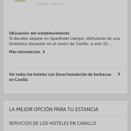
Canillo, Andorra.
Ubicación del establecimiento
Si decides alojarte en Aparthotel Llempó, disfrutarás de una
fantástica ubicación en el centro de Canillo, a solo 15
minutos en coche de Estación de esquí de Soldeu y Spa
Más información.
Caldea. Además, este apartotel se ...
Ver todos los hoteles con Zona/instalación de barbacoa
en Canillo
LA MEJOR OPCIÓN PARA TU ESTANCIA
SERVICIOS DE LOS HOTELES EN CANILLO