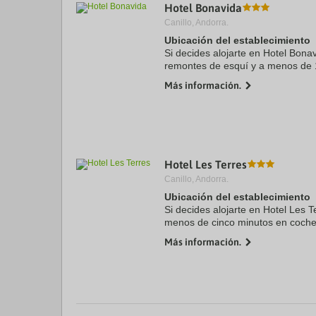
Hotel Bonavida
Canillo, Andorra.
Ubicación del establecimiento
Si decides alojarte en Hotel Bonav
remontes de esquí y a menos de 
de esquí Grandvalira y Spa Calde
Más información.
familias se ...
Hotel Les Terres
Canillo, Andorra.
Ubicación del establecimiento
Si decides alojarte en Hotel Les T
menos de cinco minutos en coche
Grandvalira y Bosc. Además, este
Más información.
Spa Caldea y a 14,5 km de ...