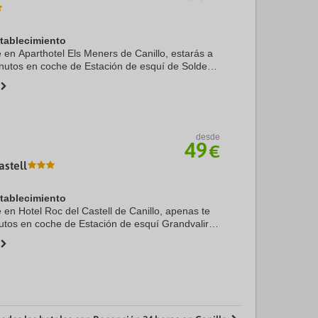
stablecimiento
e en Aparthotel Els Meners de Canillo, estarás a
nutos en coche de Estación de esquí de Soldeu
selles. Además, este apartotel de esquí se
desde
49
€
astell
stablecimiento
e en Hotel Roc del Castell de Canillo, apenas te
utos en coche de Estación de esquí Grandvalira
emás, este hotel se encuentra a 11,9 km de
..