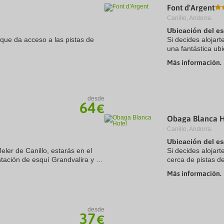
Font d'Argent
a
te.
date.
Canillo, Andorra.
ress
Press
Ubicación del e
e
the
 que da acceso a las pistas de
estion
question
Si decides alojart
ark
mark
una fantástica ubi
ey
key
coche de Estación
Más información.
to
Además, ...
t
get
ipadas con baño con secador de
e
the
lbornoz, teléfono, TV ...
eyboard
keyboard
ortcuts
shortcuts
desde
64
r
for
€
hanging
changing
Obaga Blanca H
tes.
dates.
Canillo, Andorra.
Ubicación del e
eler de Canillo, estarás en el
Si decides alojar
stación de esquí Grandvalira y a
cerca de pistas d
, este hotel de 4 estrellas se ...
Grandvalira y a a
Más información.
hielo y piscina). ...
desde
37
€