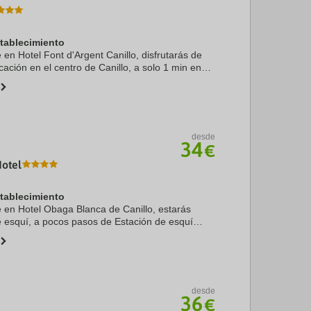
stablecimiento
e en Hotel Font d'Argent Canillo, disfrutarás de
cación en el centro de Canillo, a solo 1 min en
 de esquí Grandvalira y a 12 de Spa Caldea.
desde
34
€
otel
stablecimiento
te en Hotel Obaga Blanca de Canillo, estarás
e esquí, a pocos pasos de Estación de esquí
penas 4 min en coche de Palau de Gel (pista de
desde
36
€