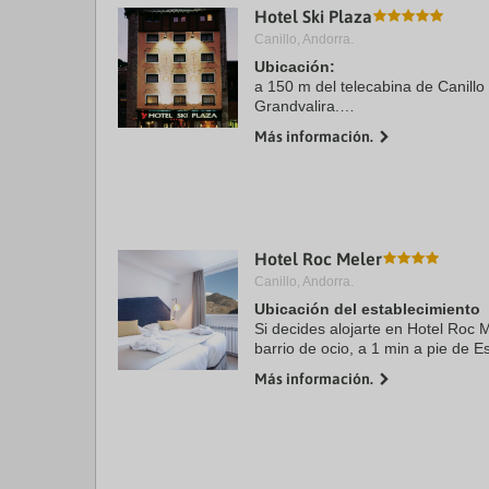
Hotel Ski Plaza
a
da
Canillo, Andorra.
P
Ubicación:
th
a 150 m del telecabina de Canillo
qu
m
Grandvalira.
k
Más información.
to
Habitaciones:
ge
dispone de 111 habitaciones equ
th
pelo, bañera y ducha, teléfono y a
k
sh
fo
c
Hotel Roc Meler
da
Canillo, Andorra.
Ubicación del establecimiento
Si decides alojarte en Hotel Roc M
barrio de ocio, a 1 min a pie de E
15 de Telesilla TC8 Canillo. Además
Más información.