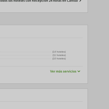
todos los hoteles con Recepción 24 horas en Canillo
(14 hoteles)
(11 hoteles)
(10 hoteles)
Ver más servicios