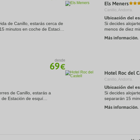
Els Meners
Canillo, Andorra.
Ubicación del e
ida de Canillo, estarás cerca de
Si decides alojart
15 minutos en coche de Estación
menos de diez mi
a. Además, este hotel para
y Sant Joan de Ca
Más información.
encuentra a ...
desde
69
€
Hotel Roc del C
Canillo, Andorra.
Ubicación del e
erres de Canillo, estarás a
Si decides alojart
 de Estación de esquí
separarán 15 min
 hotel se encuentra a 13,7 km de
y Spa Caldea. Ad
Más información.
Centro comercial .