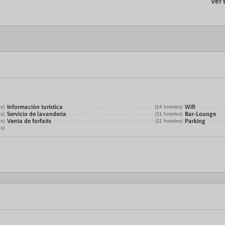
Ver 
Información turística
Wifi
es)
(14 hoteles)
Servicio de lavandería
Bar-Lounge
es)
(11 hoteles)
Venta de forfaits
Parking
es)
(11 hoteles)
es)