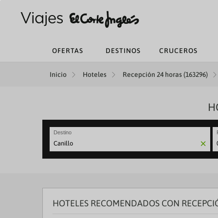
OFERTAS
DESTINOS
CRUCEROS
Inicio
Hoteles
Recepción 24 horas (163296)
H
Destino
N
fo
to
in
wi
th
HOTELES RECOMENDADOS CON RECEPCIÓ
ca
a
se