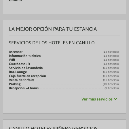
LA MEJOR OPCIÓN PARA TU ESTANCIA
SERVICIOS DE LOS HOTELES EN CANILLO
Ascensor
(14 hoteles)
Información turística
(14 hoteles)
Wifi
(14 hoteles)
Guardaesquís
(13 hoteles)
Servicio de lavandería
(11 hoteles)
Bar-Lounge
(11 hoteles)
Caja fuerte en recepción
(11 hoteles)
Venta de forfaits
(11 hoteles)
Parking
(10 hoteles)
Recepción 24 horas
(9 hoteles)
Ver más servicios
CANILLO HOTELES NIÑERA/SERVICIOS