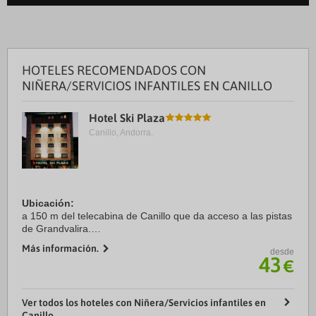
HOTELES RECOMENDADOS CON
NIÑERA/SERVICIOS INFANTILES EN CANILLO
Hotel Ski Plaza
Canillo, Andorra.
Ubicación:
a 150 m del telecabina de Canillo que da acceso a las pistas
de Grandvalira.
Más información.
desde
Habitaciones:
43
€
dispone de 111 habitaciones equipadas con baño con
secador de pelo, bañera y ducha, teléfono y albornoz,
teléfono, TV ...
Ver todos los hoteles con Niñera/Servicios infantiles en
Canillo