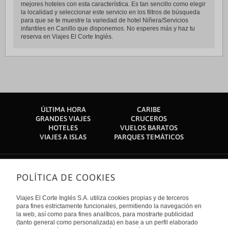
mejores hoteles con esta característica. Es tan sencillo como elegir
la localidad y seleccionar este servicio en los filtros de búsqueda
para que se te muestre la variedad de hotel Niñera/Servicios
infantiles en Canillo que disponemos. No esperes más y haz tu
reserva en Viajes El Corte Inglés.
ÚLTIMA HORA
CARIBE
GRANDES VIAJES
CRUCEROS
HOTELES
VUELOS BARATOS
VIAJES A ISLAS
PARQUES TEMÁTICOS
POLÍTICA DE COOKIES
Sobre nosotros
Quiénes somos
Viajes El Corte Inglés S.A. utiliza cookies propias y de terceros
Financiación
Enlaces de interés
para fines estrictamente funcionales, permitiendo la navegación en
Sostenibilidad
la web, así como para fines analíticos, para mostrarte publicidad
Turismo accesible
(tanto general como personalizada) en base a un perfil elaborado
Guías de viaje
Tarjeta El Corte Inglés