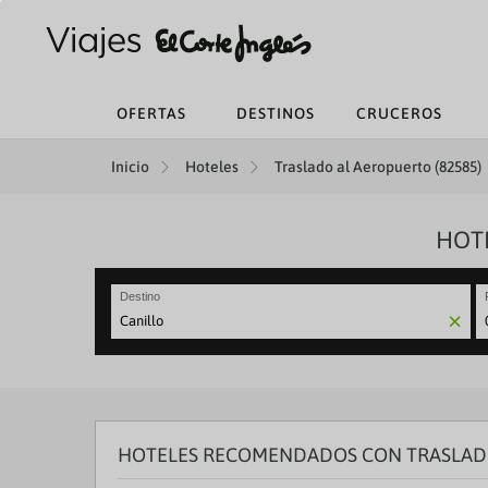
OFERTAS
DESTINOS
CRUCEROS
Inicio
Hoteles
Traslado al Aeropuerto (82585)
HOTE
Destino
N
fo
to
in
wi
th
HOTELES RECOMENDADOS CON TRASLADO
ca
a
se