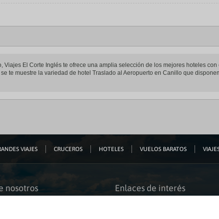
 Viajes El Corte Inglés te ofrece una amplia selección de los mejores hoteles con es
e se te muestre la variedad de hotel Traslado al Aeropuerto en Canillo que dispon
ANDES VIAJES
CRUCEROS
HOTELES
VUELOS BARATOS
VIAJES
e nosotros
Enlaces de interés
s somos
Guías de viaje
iación
Catálogos