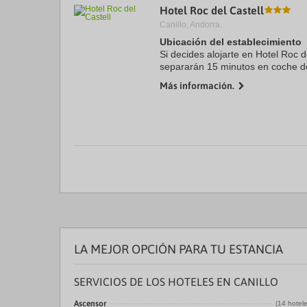
Hotel Roc del Castell
a
da
Canillo, Andorra.
P
Ubicación del establecimiento
th
Si decides alojarte en Hotel Roc d
qu
m
separarán 15 minutos en coche de
k
y Spa Caldea. Además, este hotel
Más información.
to
Centro comercial ...
ge
th
k
sh
fo
c
da
LA MEJOR OPCIÓN PARA TU ESTANCIA
SERVICIOS DE LOS HOTELES EN CANILLO
Ascensor
(14 hotel