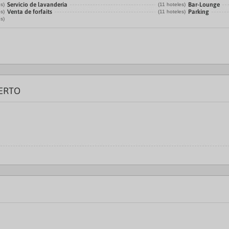
Servicio de lavandería
Bar-Lounge
es)
(11 hoteles)
Venta de forfaits
Parking
es)
(11 hoteles)
es)
ERTO