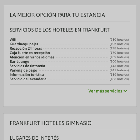
LA MEJOR OPCIÓN PARA TU ESTANCIA
SERVICIOS DE LOS HOTELES EN FRANKFURT
Wifi
(230 hoteles)
Guardaequipajes
(196 hoteles)
Recepción 24 horas
(178 hoteles)
Caja fuerte en recepción
(170 hoteles)
Atención en varios idiomas
(169 hoteles)
Bar-Lounge
(160 hoteles)
Servicios de tintorería
(143 hoteles)
Parking de pago
(141 hoteles)
Información turística
(139 hoteles)
Servicio de lavandería
(133 hoteles)
Ver más servicios
FRANKFURT HOTELES GIMNASIO
LUGARES DE INTERÉS