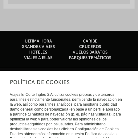
ÚLTIMA HORA
CARIBE
GRANDES VIAJES
CRUCEROS
HOTELES
VUELOS BARATOS
VIAJES A ISLAS
PARQUES TEMÁTICOS
POLÍTICA DE COOKIES
Sobre nosotros
Quiénes somos
Viajes El Corte Inglés S.A. utiliza cookies propias y de terceros
Financiación
Enlaces de interés
para fines estrictamente funcionales, permitiendo la navegación en
Sostenibilidad
la web, así como para fines analíticos, para mostrarte publicidad
Turismo accesible
(tanto general como personalizada) en base a un perfil elaborado
Guías de viaje
Tarjeta El Corte Inglés
a partir de tu hábitos de navegación (p. ej. páginas visitadas), para
Catálogos
Trabaja con nosotros
Internacional
optimizar la web y para poder valorar las opiniones de los
Auto check-in
El Corte Inglés
productos adquiridos por los usuarios. Para administrar o
Condiciones Generales
Canal Ético
deshabilitar estas cookies haz click en Configuración de Cookies.
Política de privacidad
España
Política de cookies
Puedes obtener más información en nuestra Política de cookies.