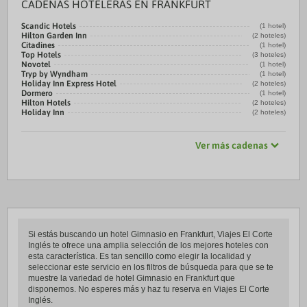
CADENAS HOTELERAS EN FRANKFURT
Scandic Hotels
(1 hotel)
Hilton Garden Inn
(2 hoteles)
Citadines
(1 hotel)
Top Hotels
(3 hoteles)
Novotel
(1 hotel)
Tryp by Wyndham
(1 hotel)
Holiday Inn Express Hotel
(2 hoteles)
Dormero
(1 hotel)
Hilton Hotels
(2 hoteles)
Holiday Inn
(2 hoteles)
Ver más cadenas
Si estás buscando un hotel Gimnasio en Frankfurt, Viajes El Corte
Inglés te ofrece una amplia selección de los mejores hoteles con
esta característica. Es tan sencillo como elegir la localidad y
seleccionar este servicio en los filtros de búsqueda para que se te
muestre la variedad de hotel Gimnasio en Frankfurt que
disponemos. No esperes más y haz tu reserva en Viajes El Corte
Inglés.