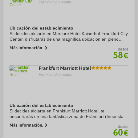
Frankfurt, Alemania.
Ubicación del establecimiento
Si decides alojarte en Mercure Hotel Kaiserhof Frankfurt City
Center, disfrutarás de una magnífica ubicación en pleno
centro de Fráncfort, a solo 15 minutos a pie de Main Tower y
Más información.
desde
Frankfurt Christmas ...
58
€
Frankfurt Marriott Hotel
Frankfurt, Alemania.
Ubicación del establecimiento
Si decides alojarte en Frankfurt Marriott Hotel, te
encontrarás en una fantástica zona de Fráncfort (Innenstadt
II) y estarás a pocos pasos de Centro de congresos Messe
Más información.
desde
Frankfurt y a apenas 5 min a pie de ...
60
€