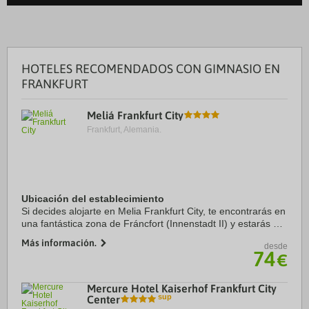
HOTELES RECOMENDADOS CON GIMNASIO EN
FRANKFURT
Meliá Frankfurt City
Frankfurt, Alemania.
Ubicación del establecimiento
Si decides alojarte en Melia Frankfurt City, te encontrarás en
una fantástica zona de Fráncfort (Innenstadt II) y estarás a
solo 5 min a pie de Centro de congresos Messe Frankfurt y
Más información.
desde
a 5 de Feria de ...
74
€
Mercure Hotel Kaiserhof Frankfurt City
Center