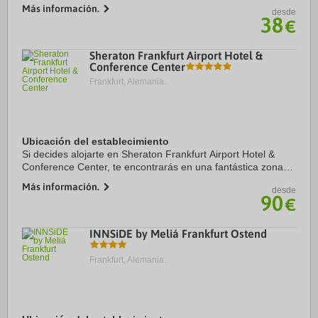
aeropuerto de Fráncfort del Meno) y estarás a menos de
Más información.
desde
diez minutos en coche de Estadio ...
38
€
Sheraton Frankfurt Airport Hotel &
Conference Center
Frankfurt, Alemania.
Ubicación del establecimiento
Si decides alojarte en Sheraton Frankfurt Airport Hotel &
Conference Center, te encontrarás en una fantástica zona
de Fráncfort (Zona del aeropuerto de Fráncfort del Meno),
Más información.
desde
estarás a 2 min en coche de ...
90
€
INNSiDE by Meliá Frankfurt Ostend
Frankfurt, Alemania.