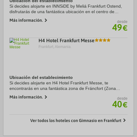
Ubicación del establecimiento
Si decides alojarte en INNSiDE by Meliá Frankfurt Ostend,
disfrutarás de una fantástica ubicación en el centro de
Fráncfort, a solo cinco minutos en coche de MyZeil y
Más información.
desde
Römerberg. Además, este hotel con spa ...
49
€
H4 Hotel Frankfurt Messe
Frankfurt, Alemania.
Ubicación del establecimiento
Si decides alojarte en H4 Hotel Frankfurt Messe, te
encontrarás en una fantástica zona de Fráncfort (Zona
oeste de Fráncfort del Meno) y estarás a menos de cinco
Más información.
desde
minutos en coche de Centro de congresos ...
40
€
Ver todos los hoteles con Gimnasio en Frankfurt