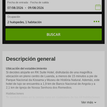
Fecha de entrada · Fecha de salida
·
Ocupación
2 huéspedes, 1 habitación
BUSCAR
Descripción general
Ubicación del establecimiento
Si decides alojarte en RK Suite Hotel, disfrutarás de una magnífica
ubicación en pleno centro de Luanda, a menos de 15 minutos a pie de
Parque Nacional da Kissama y Museu de História Natural. Además, este
hotel de lujo se encuentra a 1,9 km de Banco Nacional de Angola y a
2,1 km de Igreja de Nossa Senhora dos Remedios.
Habitaciones
Te sentirás como en tu propia casa en cualquiera de las 44 habitaciones
con aire acondicionado, máquina de café espresso y televisión de
Ver más
pantalla plana. Las habitaciones disponen de terraza de estilo hawaiano.