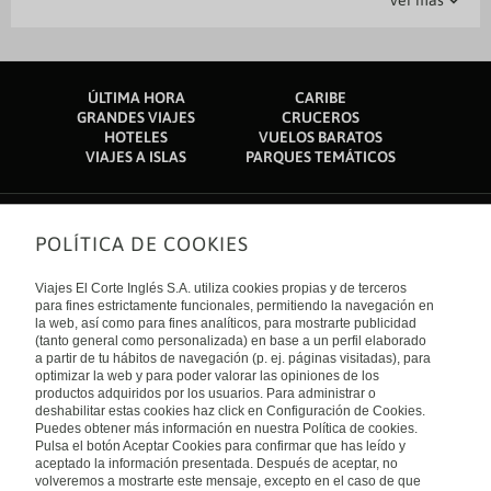
Ver más
Igreja de Nossa Senhora de Nazaré: 1,9 km
Gimnasio
Parking
Recepción 24 horas
Cajero automático
Guardaequipajes
Ascensor
Traslado al Aeropuerto
Restaurante
Atención en varios idiomas
Igreja de Nossa Senhora dos Remedios: 1,9 km
Parque Largo do Ambiente: 2 km
Zona fumadores
Caja fuerte en recepción
Peluquería
Cidade Alta: 2,1 km
National Slavery Museum: 2,2 km
Salas de reunión
Servicio de botones
Museu de Antropologia: 2,3 km
ÚLTIMA HORA
CARIBE
Parque Chiquipark: 7,5 km
Servicio de conserjería
Servicio de lavandería
GRANDES VIAJES
CRUCEROS
Centro de Convenciones de Talatona: 16,7 km
HOTELES
VUELOS BARATOS
Dande: 17,9 km
Servicios de tintorería
Terraza
VIAJES A ISLAS
PARQUES TEMÁTICOS
Ulengo Center Glakeni: 22,4 km
Estadio 11 de Novembro: 26 km
El aeropuerto más práctico para llegar a RK Suite Hotel se encuentra en
Luanda (LAD-Quatro de Fevereiro): 4,2 km
POLÍTICA DE COOKIES
Sobre nosotros
Quiénes somos
Viajes El Corte Inglés S.A. utiliza cookies propias y de terceros
Financiación
Enlaces de interés
para fines estrictamente funcionales, permitiendo la navegación en
Sostenibilidad
la web, así como para fines analíticos, para mostrarte publicidad
Turismo accesible
(tanto general como personalizada) en base a un perfil elaborado
Guías de viaje
Tarjeta El Corte Inglés
a partir de tu hábitos de navegación (p. ej. páginas visitadas), para
Catálogos
Trabaja con nosotros
Internacional
optimizar la web y para poder valorar las opiniones de los
Auto check-in
El Corte Inglés
productos adquiridos por los usuarios. Para administrar o
Condiciones Generales
Canal Ético
deshabilitar estas cookies haz click en Configuración de Cookies.
Política de privacidad
España
Política de cookies
Puedes obtener más información en nuestra Política de cookies.
Accesibilidad
Pulsa el botón Aceptar Cookies para confirmar que has leído y
Empresas/ Grupos
aceptado la información presentada. Después de aceptar, no
Visita nuestro blog
volveremos a mostrarte este mensaje, excepto en el caso de que