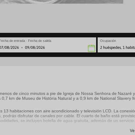
Fecha de entrada · Fecha de salida
Ocupación
2 huéspedes, 1 habit
·
avigate
Navigate
rward
backward
to
teract
interact
th
with
e
the
lendar
calendar
nd
and
a menos de cinco minutos a pie de Igreja de Nossa Senhora de Nazaré 
lect
select
 0,7 km de Museu de História Natural y a 0,9 km de National Slavery
a
te.
date.
ress
Press
s 13 habitaciones con aire acondicionado y televisión LCD. La conexión
e
the
, podrás disfrutar de canales por cable. El cuarto de baño está provis
estion
question
omodidades, se incluyen botella de agua gratuita, además de un servicio
ark
mark
ey
key
Ve
to