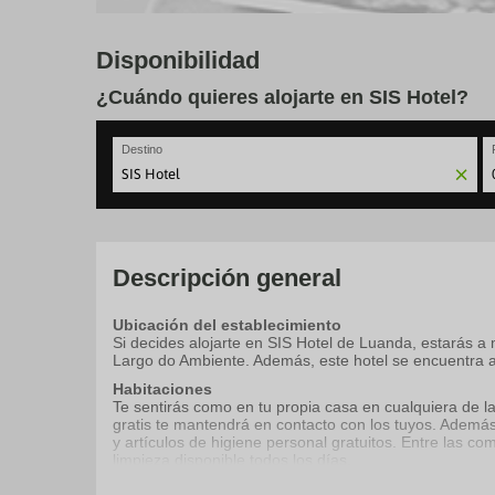
Disponibilidad
¿Cuándo quieres alojarte en SIS Hotel?
Destino
N
fo
to
in
wi
Descripción general
th
ca
Ubicación del establecimiento
a
Si decides alojarte en SIS Hotel de Luanda, estarás 
se
Largo do Ambiente. Además, este hotel se encuentra a
a
da
Habitaciones
P
Te sentirás como en tu propia casa en cualquiera de la
th
gratis te mantendrá en contacto con los tuyos. Además
qu
y artículos de higiene personal gratuitos. Entre las c
m
limpieza disponible todos los días.
k
to
Para comer