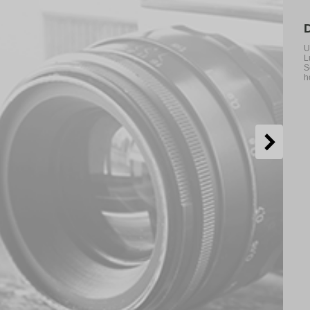
U
L
S
h