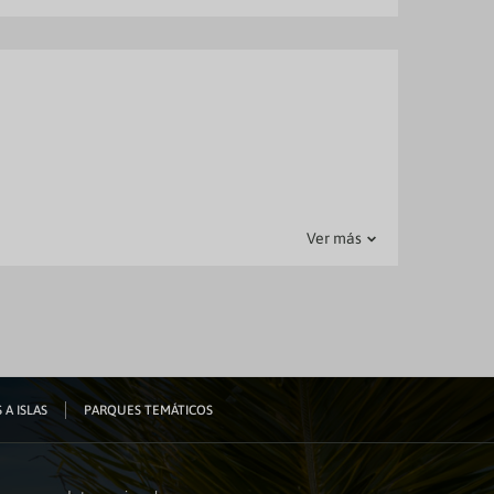
n el bar o
ible.
Ver más
 A ISLAS
PARQUES TEMÁTICOS