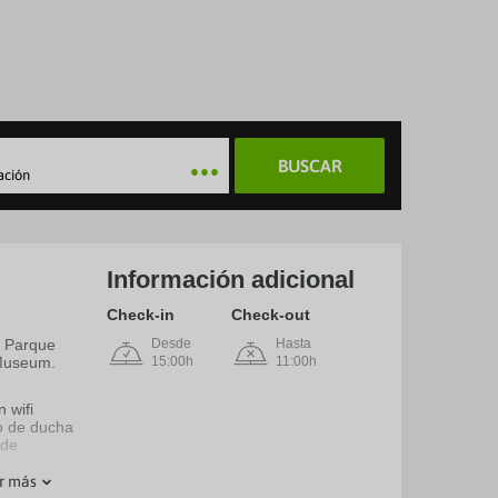
BUSCAR
ación
Información adicional
Check-in
Check-out
y Parque
Desde
Hasta
 Museum.
15:00h
11:00h
 wifi
to de ducha
 de
r más