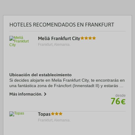
HOTELES RECOMENDADOS EN FRANKFURT
Meliá Frankfurt City
Frankfurt, Alemania.
Ubicación del establecimiento
Si decides alojarte en Melia Frankfurt City, te encontrarás en
una fantástica zona de Fráncfort (Innenstadt II) y estarás a
solo 5 min a pie de Centro de congresos Messe Frankfurt y
Más información.
desde
a 5 de Feria de ...
76
€
Topas
Frankfurt, Alemania.