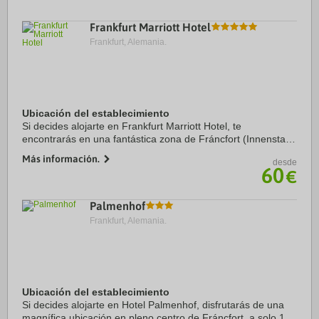
Frankfurt Marriott Hotel
Frankfurt, Alemania.
Ubicación del establecimiento
Si decides alojarte en Frankfurt Marriott Hotel, te
encontrarás en una fantástica zona de Fráncfort (Innenstadt
II) y estarás a pocos pasos de Centro de congresos Messe
Más información.
desde
Frankfurt y a apenas 5 min a pie de ...
60
€
Palmenhof
Frankfurt, Alemania.
Ubicación del establecimiento
Si decides alojarte en Hotel Palmenhof, disfrutarás de una
magnífica ubicación en pleno centro de Fráncfort, a solo 15