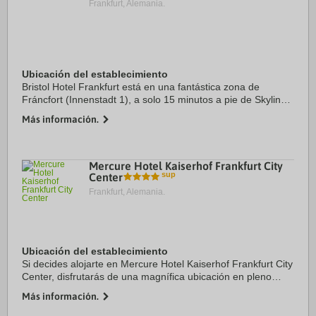
Frankfurt, Alemania.
Ubicación del establecimiento
Bristol Hotel Frankfurt está en una fantástica zona de
Fráncfort (Innenstadt 1), a solo 15 minutos a pie de Skyline
Plaza y Feria de Muestras de Fráncfort. Además, este hotel
Más información.
se encuentra a 0,9 km de ...
Mercure Hotel Kaiserhof Frankfurt City
Center
Frankfurt, Alemania.
Ubicación del establecimiento
Si decides alojarte en Mercure Hotel Kaiserhof Frankfurt City
Center, disfrutarás de una magnífica ubicación en pleno
centro de Fráncfort, a solo 15 minutos a pie de Main Tower y
Más información.
Frankfurt Christmas ...