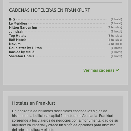
CADENAS HOTELERAS EN FRANKFURT
IHG
(1 hotel)
Le Meridien
(1 hotel)
Hilton Garden Inn
(2 hoteles)
Jumeirah
(1 hotel)
Top Hotels
(3 hoteles)
B&B Hotels
(4 hoteles)
Novum
(2 hoteles)
Doubletree by Hilton
(1 hotel)
Innside by Meliá
(1 hotel)
Sheraton Hotels
(1 hotel)
Ver más cadenas
Hoteles en Frankfurt
Un horizonte de brillantes rascacielos esconde los siglos de
historia de la bulliciosa capital financiera de Alemania. Frankfurt
sorprende a los viajeros de negocios por la monumentalidad de su
arquitectura imperial y ofrece un sinfín de opciones para disfrutar
del arte, la cultura y el ocio.