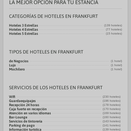
LA MEJOR OPCIÓN PARA TU ESTANCIA
CATEGORÍAS DE HOTELES EN FRANKFURT
Hoteles 3 Estrellas
(139 hoteles)
Hoteles 4 Estrellas
(77 hoteles)
Hoteles 5 Estrellas
(15 hoteles)
TIPOS DE HOTELES EN FRANKFURT
de Negocios
(1 hotel)
Lujo
(1 hotel)
Mochilero
(1 hotel)
SERVICIOS DE LOS HOTELES EN FRANKFURT
Wifi
(230 hoteles)
Guardaequipajes
(196 hoteles)
Recepción 24 horas
(178 hoteles)
Caja fuerte en recepción
(170 hoteles)
Atención en varios idiomas
(169 hoteles)
Bar-Lounge
(160 hoteles)
Servicios de tintorería
(143 hoteles)
Parking de pago
(141 hoteles)
Información turística
(139 hoteles)