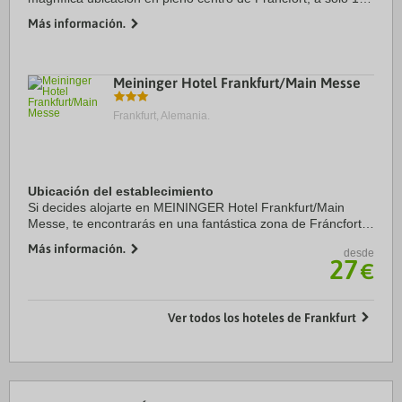
minutos a pie de Feria de Muestras de Fráncfort y Teatro de
Más información.
la ópera Alte Oper. ...
Meininger Hotel Frankfurt/Main Messe
Frankfurt, Alemania.
Ubicación del establecimiento
Si decides alojarte en MEININGER Hotel Frankfurt/Main
Messe, te encontrarás en una fantástica zona de Fráncfort
(Gallus), a solo unos pasos de Feria de Muestras de
Más información.
desde
Fráncfort y a apenas 8 min a pie de ...
27
€
Ver todos los hoteles de Frankfurt