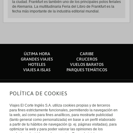
la ciudad. Frankfurt es también uno de los principales polos feriales
de Alemania. La multitudinaria Feria del Libro de Frankfurt es la
fecha más importante de la industria editorial mundial.
ÚLTIMA HORA
CARIBE
GRANDES VIAJES
CRUCEROS
HOTELES
VUELOS BARATOS
VIAJES A ISLAS
PARQUES TEMÁTICOS
POLÍTICA DE COOKIES
Sobre nosotros
Quiénes somos
Viajes El Corte Inglés S.A. utiliza cookies propias y de terceros
Financiación
Enlaces de interés
para fines estrictamente funcionales, permitiendo la navegación en
Sostenibilidad
la web, así como para fines analíticos, para mostrarte publicidad
Turismo accesible
(tanto general como personalizada) en base a un perfil elaborado
Guías de viaje
Tarjeta El Corte Inglés
a partir de tu hábitos de navegación (p. ej. páginas visitadas), para
Catálogos
Trabaja con nosotros
Internacional
optimizar la web y para poder valorar las opiniones de los
Auto check-in
El Corte Inglés