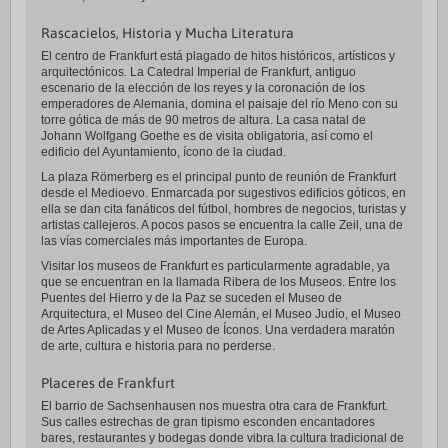
Rascacielos, Historia y Mucha Literatura
El centro de Frankfurt está plagado de hitos históricos, artísticos y
arquitectónicos. La Catedral Imperial de Frankfurt, antiguo
escenario de la elección de los reyes y la coronación de los
emperadores de Alemania, domina el paisaje del río Meno con su
torre gótica de más de 90 metros de altura. La casa natal de
Johann Wolfgang Goethe es de visita obligatoria, así como el
edificio del Ayuntamiento, ícono de la ciudad.
La plaza Römerberg es el principal punto de reunión de Frankfurt
desde el Medioevo. Enmarcada por sugestivos edificios góticos, en
ella se dan cita fanáticos del fútbol, hombres de negocios, turistas y
artistas callejeros. A pocos pasos se encuentra la calle Zeil, una de
las vías comerciales más importantes de Europa.
Visitar los museos de Frankfurt es particularmente agradable, ya
que se encuentran en la llamada Ribera de los Museos. Entre los
Puentes del Hierro y de la Paz se suceden el Museo de
Arquitectura, el Museo del Cine Alemán, el Museo Judío, el Museo
de Artes Aplicadas y el Museo de Íconos. Una verdadera maratón
de arte, cultura e historia para no perderse.
Placeres de Frankfurt
El barrio de Sachsenhausen nos muestra otra cara de Frankfurt.
Sus calles estrechas de gran tipismo esconden encantadores
bares, restaurantes y bodegas donde vibra la cultura tradicional de