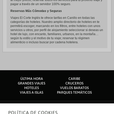
al mejor precio, reservar todos los servicios para tu próximo viaje y
pagar a través de un servidor 100% seguro.
Reservas Más Cómodas y Seguras
Viajes El Corte Inglés te ofrece tarifas en Canillo en todas las
categorías de hoteles. Nuestro amplio directorio de hoteles en te
permitirá escoger, marcando en los filtros, entre hoteles con unos
servicios u otros; por perfil de alojamiento seleccionar si deseas un
hotel de lujo, con encanto, familiares, urbanos, en la montaña…
según tu estilo y el motivo de tu viaje; reservar tu régimen
alimenticio o incluso buscar por cadena hotelera.
ÚLTIMA HORA
CARIBE
GRANDES VIAJES
CRUCEROS
HOTELES
VUELOS BARATOS
VIAJES A ISLAS
PARQUES TEMÁTICOS
POLÍTICA DE COOKIES
Sobre nosotros