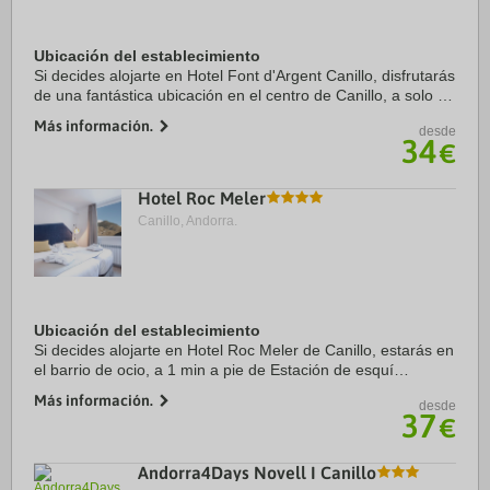
Ubicación del establecimiento
Si decides alojarte en Hotel Font d'Argent Canillo, disfrutarás
de una fantástica ubicación en el centro de Canillo, a solo 1
min en coche de Estación de esquí Grandvalira y a 12 de
Más información.
desde
Spa Caldea. Además, ...
34
€
Hotel Roc Meler
Canillo, Andorra.
Ubicación del establecimiento
Si decides alojarte en Hotel Roc Meler de Canillo, estarás en
el barrio de ocio, a 1 min a pie de Estación de esquí
Grandvalira y a 15 de Telesilla TC8 Canillo. Además, este
Más información.
desde
hotel de 4 estrellas se ...
37
€
Andorra4Days Novell I Canillo