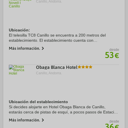
Canillo, Andorra.
Ubicación:
El telesilla TC8 Canillo se encuentra a 200 metros del
establecimiento. El establecimiento cuenta con
aparcamiento privado.
Más información.
desde
53
€
Habitaciones:
32 apartamentosaproximadamente, Apartamentos Estándar
, Apartamentos ...
Obaga Blanca Hotel
Canillo, Andorra.
Ubicación del establecimiento
Si decides alojarte en Hotel Obaga Blanca de Canillo,
estarás cerca de pistas de esquí, a pocos pasos de Estación
de esquí Grandvalira y a apenas 4 min en coche de Palau
Más información.
desde
de Gel (pista de hielo y piscina). ...
36
€