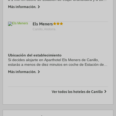
de Spa Caldea. Además, este hotel para familias se
Más información.
encuentra a 9,9 km de Centro ...
Els Meners
Canillo, Andorra.
Ubicación del establecimiento
Si decides alojarte en Aparthotel Els Meners de Canillo,
estarás a menos de diez minutos en coche de Estación de
esquí de Soldeu y Sant Joan de Caselles. Además, este
Más información.
apartotel de esquí se encuentra a ...
Ver todos los hoteles de Canillo