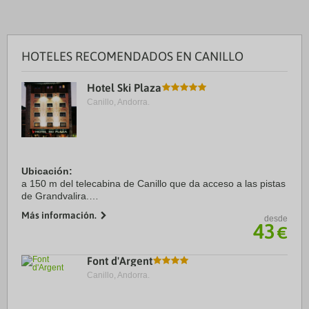
HOTELES RECOMENDADOS EN CANILLO
Hotel Ski Plaza
Canillo, Andorra.
Ubicación:
a 150 m del telecabina de Canillo que da acceso a las pistas
de Grandvalira.
Más información.
desde
Habitaciones:
43
€
dispone de 111 habitaciones equipadas con baño con
secador de pelo, bañera y ducha, teléfono y albornoz,
teléfono, TV ...
Font d'Argent
Canillo, Andorra.