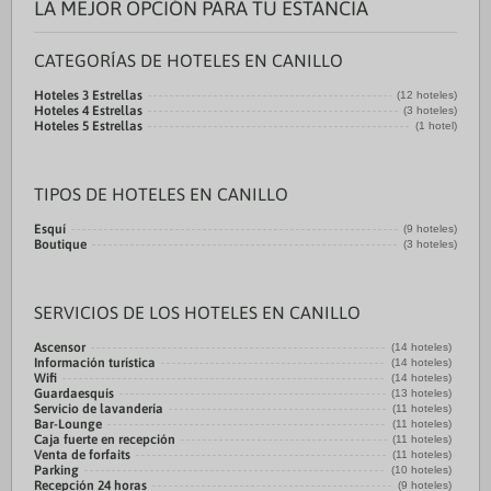
LA MEJOR OPCIÓN PARA TU ESTANCIA
CATEGORÍAS DE HOTELES EN CANILLO
Hoteles 3 Estrellas
(12 hoteles)
Hoteles 4 Estrellas
(3 hoteles)
Hoteles 5 Estrellas
(1 hotel)
TIPOS DE HOTELES EN CANILLO
Esquí
(9 hoteles)
Boutique
(3 hoteles)
SERVICIOS DE LOS HOTELES EN CANILLO
Ascensor
(14 hoteles)
Información turística
(14 hoteles)
Wifi
(14 hoteles)
Guardaesquís
(13 hoteles)
Servicio de lavandería
(11 hoteles)
Bar-Lounge
(11 hoteles)
Caja fuerte en recepción
(11 hoteles)
Venta de forfaits
(11 hoteles)
Parking
(10 hoteles)
Recepción 24 horas
(9 hoteles)