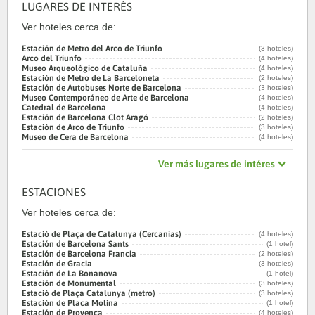
LUGARES DE INTERÉS
Ver hoteles cerca de:
Estación de Metro del Arco de Triunfo
(3 hoteles)
Arco del Triunfo
(4 hoteles)
Museo Arqueológico de Cataluña
(4 hoteles)
Estación de Metro de La Barceloneta
(2 hoteles)
Estación de Autobuses Norte de Barcelona
(3 hoteles)
Museo Contemporáneo de Arte de Barcelona
(4 hoteles)
Catedral de Barcelona
(4 hoteles)
Estación de Barcelona Clot Aragó
(2 hoteles)
Estación de Arco de Triunfo
(3 hoteles)
Museo de Cera de Barcelona
(4 hoteles)
Ver más lugares de intéres
ESTACIONES
Ver hoteles cerca de:
Estació de Plaça de Catalunya (Cercanias)
(4 hoteles)
Estación de Barcelona Sants
(1 hotel)
Estación de Barcelona Francia
(2 hoteles)
Estación de Gracia
(3 hoteles)
Estación de La Bonanova
(1 hotel)
Estación de Monumental
(3 hoteles)
Estació de Plaça Catalunya (metro)
(3 hoteles)
Estación de Placa Molina
(1 hotel)
Estación de Provenca
(4 hoteles)