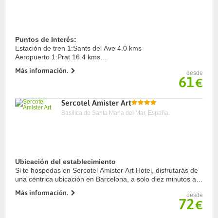
Puntos de Interés:
Estación de tren 1:Sants del Ave 4.0 kms
Aeropuerto 1:Prat 16.4 kms
Puerto:De Barcelona 13.0 kms
Más información.
desde
Centro Ciudad:Plaça de Catalunya 1.5 kms
61
€
Recinto ferial 1:Fira Barcelona Gran Via 6.7 kms
Sercotel Amister Art
Basilica de Santa Maria del Mar, España.
Ubicación del establecimiento
Si te hospedas en Sercotel Amister Art Hotel, disfrutarás de
una céntrica ubicación en Barcelona, a solo diez minutos a
pie de Mercado Mercat del Ninot y Parque de Joan Miró.
Más información.
desde
Además, este hotel se ...
72
€