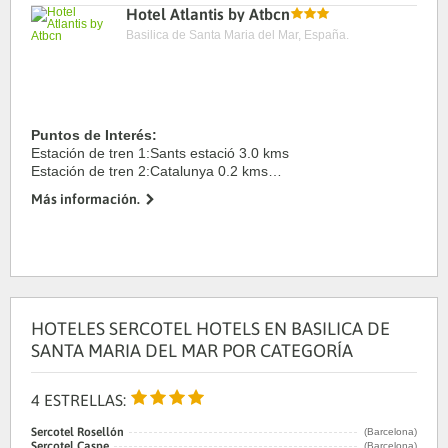
Hotel Atlantis by Atbcn
Basilica de Santa Maria del Mar, España.
Puntos de Interés:
Estación de tren 1:Sants estació 3.0 kms
Estación de tren 2:Catalunya 0.2 kms
Aeropuerto 1:El Prat 20.0 kms
Más información.
Puerto:Barcelona 2.0 kms
Centro Ciudad:BARCELONA 0.0 kms
Recinto ferial 1:Pl. Espanya 2.0 ...
HOTELES SERCOTEL HOTELS EN BASILICA DE
SANTA MARIA DEL MAR POR CATEGORÍA
4 ESTRELLAS:
Sercotel Rosellón
(Barcelona)
Sercotel Caspe
(Barcelona)