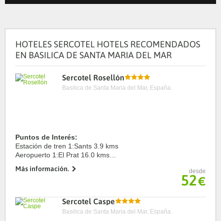
HOTELES SERCOTEL HOTELS RECOMENDADOS
EN BASILICA DE SANTA MARIA DEL MAR
Sercotel Rosellón
Basilica de Santa Maria del Mar, España.
Puntos de Interés:
Estación de tren 1:Sants 3.9 kms
Aeropuerto 1:El Prat 16.0 kms
Puerto:Barcelona 4.1 kms
Más información.
desde
Centro Ciudad:Plaça de Catalunya 2.7 kms
52
€
Recinto ferial 1:Fira 4.7 kms
Sercotel Caspe
Basilica de Santa Maria del Mar, España.