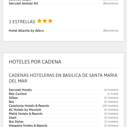
Sercotel Amister Art
(Barcelona)
3 ESTRELLAS:
Hotel Atlantis by Atbcn
(Barcelona)
HOTELES POR CADENA
CADENAS HOTELERAS EN BASILICA DE SANTA MARIA
DEL MAR
Sercotel Hotels
(4 hoteles)
Ritz-Carlton
(1 hotel)
Silken
(2 hoteles)
Ibis
(2 hoteles)
Catalonia Hotels & Resorts
(26 hoteles)
AC Hotels by Marriott
(4 hoteles)
Meliá Hotels & Resorts
(4 hoteles)
Zenit
(2 hoteles)
Ibis Styles
(2 hoteles)
Hesperia Hotels & Resorts
(2 hoteles)