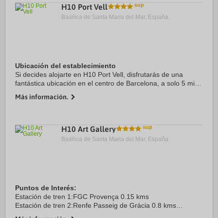
H10 Port Vell
Basilica de Santa Maria del Mar, España.
Ubicación del establecimiento
Si decides alojarte en H10 Port Vell, disfrutarás de una
fantástica ubicación en el centro de Barcelona, a solo 5 min
a pie de Puerto de Barcelona y a 9 min de Catedral de
Más información.
Barcelona. Además, este hotel de ...
H10 Art Gallery
Basilica de Santa Maria del Mar, España.
Puntos de Interés:
Estación de tren 1:FGC Provença 0.15 kms
Estación de tren 2:Renfe Passeig de Gràcia 0.8 kms
Aeropuerto 1:Barcelona El Prat 14.0 kms