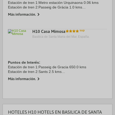
Estación de tren 1:Metro estación Urquinaona 0.06 kms
Estación de tren 2:Passeig de Gràcia 1.0 kms
Aeropuerto 1:Barcelona-El Prat 13.0 kms
Más información.
Puerto:Port de Barcelona 6.0 kms
Centro Ciudad:Plaça Catalunya 0.0 ...
H10 Casa Mimosa
Basilica de Santa Maria del Mar, España.
Puntos de Interés:
Estación de tren 1:Passeig de Gracia 650.0 kms
Estación de tren 2:Sants 2.5 kms
Aeropuerto 1:El Prat 13.0 kms
Más información.
Puerto:Puerto de Barcelona 3.5 kms
Recinto ferial 1:Fira Barcelona-Montjuïc 3.5 kms
Recinto ...
HOTELES H10 HOTELS EN BASILICA DE SANTA