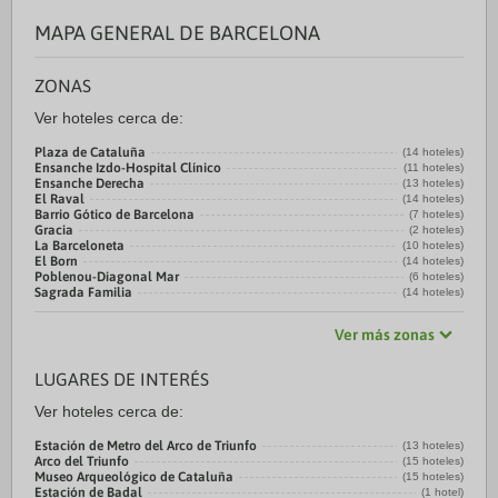
MAPA GENERAL DE BARCELONA
ZONAS
Ver hoteles cerca de:
Plaza de Cataluña
(14 hoteles)
Ensanche Izdo-Hospital Clínico
(11 hoteles)
Ensanche Derecha
(13 hoteles)
El Raval
(14 hoteles)
Barrio Gótico de Barcelona
(7 hoteles)
Gracia
(2 hoteles)
La Barceloneta
(10 hoteles)
El Born
(14 hoteles)
Poblenou-Diagonal Mar
(6 hoteles)
Sagrada Familia
(14 hoteles)
Ver más zonas
LUGARES DE INTERÉS
Ver hoteles cerca de:
Estación de Metro del Arco de Triunfo
(13 hoteles)
Arco del Triunfo
(15 hoteles)
Museo Arqueológico de Cataluña
(15 hoteles)
Estación de Badal
(1 hotel)