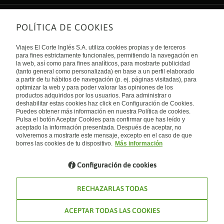
POLÍTICA DE COOKIES
Sobre nosotros
Quiénes somos
Viajes El Corte Inglés S.A. utiliza cookies propias y de terceros
Financiación
Enlaces de interés
para fines estrictamente funcionales, permitiendo la navegación en
Sostenibilidad
la web, así como para fines analíticos, para mostrarte publicidad
Turismo accesible
(tanto general como personalizada) en base a un perfil elaborado
Guías de viaje
Tarjeta El Corte Inglés
a partir de tu hábitos de navegación (p. ej. páginas visitadas), para
Catálogos
Trabaja con nosotros
Internacional
optimizar la web y para poder valorar las opiniones de los
Auto check-in
El Corte Inglés
productos adquiridos por los usuarios. Para administrar o
Condiciones Generales
Canal Ético
deshabilitar estas cookies haz click en Configuración de Cookies.
Política de privacidad
España
Política de cookies
Puedes obtener más información en nuestra Política de cookies.
Accesibilidad
Pulsa el botón Aceptar Cookies para confirmar que has leído y
Empresas/ Grupos
aceptado la información presentada. Después de aceptar, no
Visita nuestro blog
volveremos a mostrarte este mensaje, excepto en el caso de que
borres las cookies de tu dispositivo.
Más información
Blog de Viajes el Corte inglés
Configuración de cookies
RECHAZARLAS TODAS
ACEPTAR TODAS LAS COOKIES