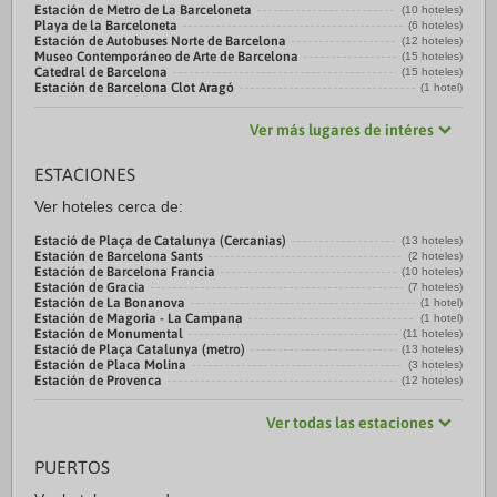
Estación de Metro de La Barceloneta
(10 hoteles)
Playa de la Barceloneta
(6 hoteles)
Estación de Autobuses Norte de Barcelona
(12 hoteles)
Museo Contemporáneo de Arte de Barcelona
(15 hoteles)
Catedral de Barcelona
(15 hoteles)
Estación de Barcelona Clot Aragó
(1 hotel)
Ver más lugares de intéres
ESTACIONES
Ver hoteles cerca de:
Estació de Plaça de Catalunya (Cercanias)
(13 hoteles)
Estación de Barcelona Sants
(2 hoteles)
Estación de Barcelona Francia
(10 hoteles)
Estación de Gracia
(7 hoteles)
Estación de La Bonanova
(1 hotel)
Estación de Magoria - La Campana
(1 hotel)
Estación de Monumental
(11 hoteles)
Estació de Plaça Catalunya (metro)
(13 hoteles)
Estación de Placa Molina
(3 hoteles)
Estación de Provenca
(12 hoteles)
Ver todas las estaciones
PUERTOS