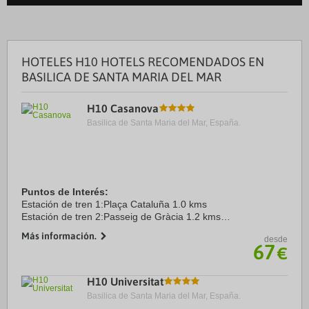
HOTELES H10 HOTELS RECOMENDADOS EN
BASILICA DE SANTA MARIA DEL MAR
H10 Casanova
Basilica de Santa Maria del Mar, España.
Puntos de Interés:
Estación de tren 1:Plaça Cataluña 1.0 kms
Estación de tren 2:Passeig de Gràcia 1.2 kms
Aeropuerto 1:Aeropuerto Barcelona El Prat 11.0 kms
Más información.
desde
Puerto:Puerto de Barcelona 4.6 kms
67
€
Centro Ciudad:Plaça Catalunya 1.0 ...
H10 Universitat
Basilica de Santa Maria del Mar, España.