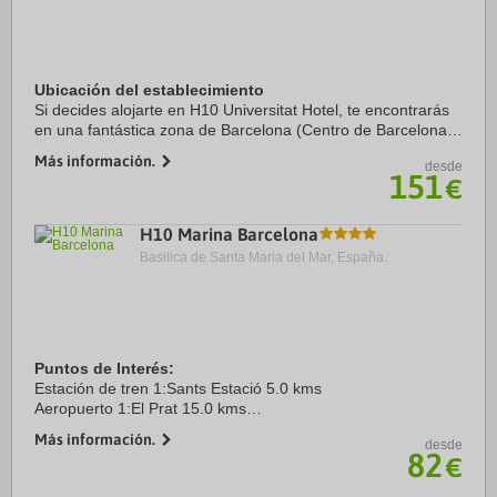
Ubicación del establecimiento
Si decides alojarte en H10 Universitat Hotel, te encontrarás
en una fantástica zona de Barcelona (Centro de Barcelona),
a solo cinco minutos a pie de La Rambla y Plaza de
Más información.
desde
Catalunya. Además, este hotel ...
151
€
H10 Marina Barcelona
Basilica de Santa Maria del Mar, España.
Puntos de Interés:
Estación de tren 1:Sants Estació 5.0 kms
Aeropuerto 1:El Prat 15.0 kms
Puerto:Port de Barcelona 3.5 kms
Más información.
desde
Centro Ciudad:Plaça Catalunya 2.5 kms
82
€
Recinto ferial 1:Fira Montjuïc 5.0 kms
Recinto ferial 2:Gran ...