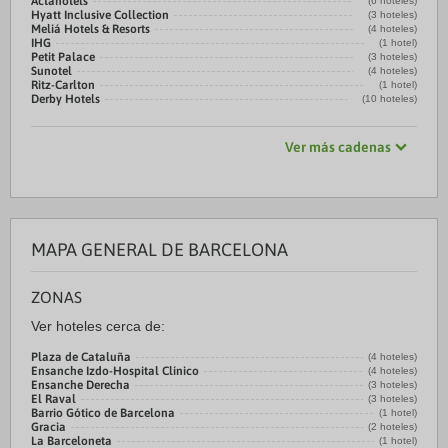
Actahotels
(6 hoteles)
Hyatt Inclusive Collection
(3 hoteles)
Meliá Hotels & Resorts
(4 hoteles)
IHG
(1 hotel)
Petit Palace
(3 hoteles)
Sunotel
(4 hoteles)
Ritz-Carlton
(1 hotel)
Derby Hotels
(10 hoteles)
Ver más cadenas
MAPA GENERAL DE BARCELONA
ZONAS
Ver hoteles cerca de:
Plaza de Cataluña
(4 hoteles)
Ensanche Izdo-Hospital Clínico
(4 hoteles)
Ensanche Derecha
(3 hoteles)
El Raval
(3 hoteles)
Barrio Gótico de Barcelona
(1 hotel)
Gracia
(2 hoteles)
La Barceloneta
(1 hotel)