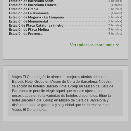
Estación de Barcelona Sants
(2 hoteles)
Estación de Barcelona Francia
(1 hotel)
Estación de Gracia
(2 hoteles)
Estación de La Bonanova
(1 hotel)
Estación de Magoria - La Campana
(2 hoteles)
Estación de Monumental
(2 hoteles)
Estació de Plaça Catalunya (metro)
(3 hoteles)
Estación de Placa Molina
(2 hoteles)
Estación de Provenca
(3 hoteles)
Ver todas las estaciones
Viajes El Corte Inglés te ofrece las mejores ofertas de hoteles
Barceló Hotel Group en Museo de Cera de Barcelona. Nuestra
selección de hoteles Barceló Hotel Group en Museo de Cera de
Barcelona te permite elegir aquel que más se ajusta a tus
necesidades entre la variedad de hoteles disponibles. Elige tu
hotel Barceló Hotel Group en Museo de Cera de Barcelona y
disfruta de toda la garantía y seguridad que te da reservar con
Viajes El Corte Inglés.