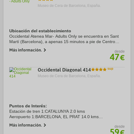
Museo de Cera de Barcelona, España.
Ubicación del establecimiento
Occidental Atenea Mar- Adults Only se encuentra en Sant
Martí (Barcelona), a apenas 15 minutos a pie de Centro
Comercial Diagonal Mar y Playa Bogatell. Además, este
Más información.
desde
hotel de playa se encuentra a 1,3 km de ...
47
€
Occidental Diagonal 414
Museo de Cera de Barcelona, España.
Puntos de Interés:
Estación de tren 1:CATALUNYA 2.0 kms
Aeropuerto 1:BARCELONA, EL PRAT 14.0 kms
Puerto:PUERTO DE BARCELONA 3.0 kms
Más información.
desde
59
€