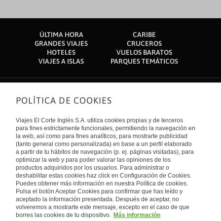
ÚLTIMA HORA
CARIBE
GRANDES VIAJES
CRUCEROS
HOTELES
VUELOS BARATOS
VIAJES A ISLAS
PARQUES TEMÁTICOS
POLÍTICA DE COOKIES
Sobre nosotros
Quiénes somos
Viajes El Corte Inglés S.A. utiliza cookies propias y de terceros
Financiación
Enlaces de interés
para fines estrictamente funcionales, permitiendo la navegación en
Sostenibilidad
la web, así como para fines analíticos, para mostrarte publicidad
Turismo accesible
(tanto general como personalizada) en base a un perfil elaborado
Guías de viaje
Tarjeta El Corte Inglés
a partir de tu hábitos de navegación (p. ej. páginas visitadas), para
Catálogos
Trabaja con nosotros
Internacional
optimizar la web y para poder valorar las opiniones de los
Auto check-in
El Corte Inglés
productos adquiridos por los usuarios. Para administrar o
Condiciones Generales
Canal Ético
deshabilitar estas cookies haz click en Configuración de Cookies.
Política de privacidad
España
Política de cookies
Puedes obtener más información en nuestra Política de cookies.
Accesibilidad
Pulsa el botón Aceptar Cookies para confirmar que has leído y
Empresas/ Grupos
aceptado la información presentada. Después de aceptar, no
Visita nuestro blog
volveremos a mostrarte este mensaje, excepto en el caso de que
borres las cookies de tu dispositivo.
Más información
Blog de Viajes el Corte inglés