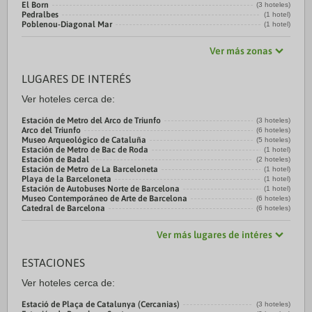
El Born
(3 hoteles)
Pedralbes
(1 hotel)
Poblenou-Diagonal Mar
(1 hotel)
Ver más zonas
LUGARES DE INTERÉS
Ver hoteles cerca de:
Estación de Metro del Arco de Triunfo
(3 hoteles)
Arco del Triunfo
(6 hoteles)
Museo Arqueológico de Cataluña
(5 hoteles)
Estación de Metro de Bac de Roda
(1 hotel)
Estación de Badal
(2 hoteles)
Estación de Metro de La Barceloneta
(1 hotel)
Playa de la Barceloneta
(1 hotel)
Estación de Autobuses Norte de Barcelona
(1 hotel)
Museo Contemporáneo de Arte de Barcelona
(6 hoteles)
Catedral de Barcelona
(6 hoteles)
Ver más lugares de intéres
ESTACIONES
Ver hoteles cerca de:
Estació de Plaça de Catalunya (Cercanias)
(3 hoteles)