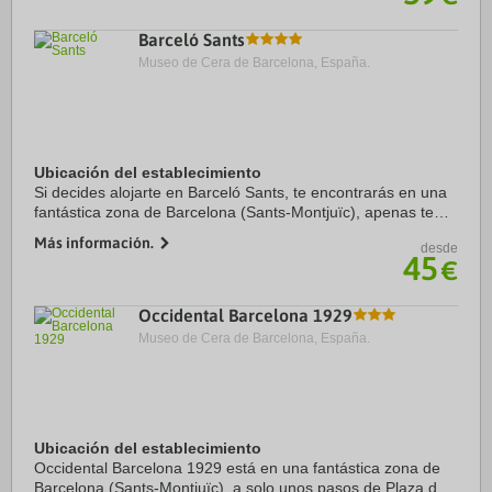
Barceló Sants
Museo de Cera de Barcelona, España.
Ubicación del establecimiento
Si decides alojarte en Barceló Sants, te encontrarás en una
fantástica zona de Barcelona (Sants-Montjuïc), apenas te
separarán 15 minutos a pie de Torres venecianas y Fira de
Más información.
desde
Barcelona Montjuïc. Además, ...
45
€
Occidental Barcelona 1929
Museo de Cera de Barcelona, España.
Ubicación del establecimiento
Occidental Barcelona 1929 está en una fantástica zona de
Barcelona (Sants-Montjuïc), a solo unos pasos de Plaza de