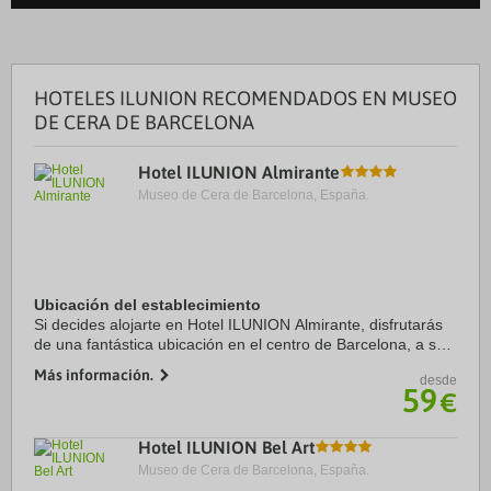
HOTELES ILUNION RECOMENDADOS EN MUSEO
DE CERA DE BARCELONA
Hotel ILUNION Almirante
Museo de Cera de Barcelona, España.
Ubicación del establecimiento
Si decides alojarte en Hotel ILUNION Almirante, disfrutarás
de una fantástica ubicación en el centro de Barcelona, a solo
cinco minutos a pie de Catedral de Barcelona y Palau de la
Más información.
desde
Música Catalana. Además, ...
59
€
Hotel ILUNION Bel Art
Museo de Cera de Barcelona, España.