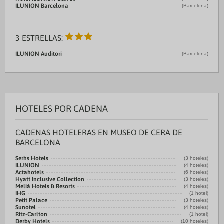
ILUNION Barcelona
(Barcelona)
3 ESTRELLAS:
ILUNION Auditori
(Barcelona)
HOTELES POR CADENA
CADENAS HOTELERAS EN MUSEO DE CERA DE
BARCELONA
Serhs Hotels
(3 hoteles)
ILUNION
(4 hoteles)
Actahotels
(6 hoteles)
Hyatt Inclusive Collection
(3 hoteles)
Meliá Hotels & Resorts
(4 hoteles)
IHG
(1 hotel)
Petit Palace
(3 hoteles)
Sunotel
(4 hoteles)
Ritz-Carlton
(1 hotel)
Derby Hotels
(10 hoteles)