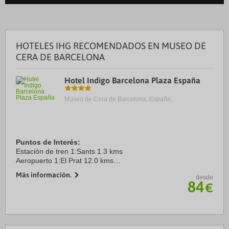
HOTELES IHG RECOMENDADOS EN MUSEO DE
CERA DE BARCELONA
Hotel Indigo Barcelona Plaza España
Museo de Cera de Barcelona, España.
Puntos de Interés:
Estación de tren 1:Sants 1.3 kms
Aeropuerto 1:El Prat 12.0 kms
Puerto:Barcelona 3.9 kms
Más información.
desde
Centro Ciudad:Plaça de Catalunya2.8 2.6 kms
84
€
Recinto ferial 1:Fira 0.0 kms