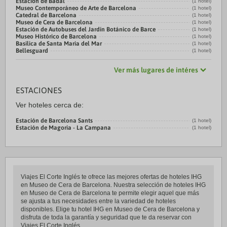
Estación de Badal
(1 hotel)
Museo Contemporáneo de Arte de Barcelona
(1 hotel)
Catedral de Barcelona
(1 hotel)
Museo de Cera de Barcelona
(1 hotel)
Estación de Autobuses del Jardín Botánico de Barce
(1 hotel)
Museo Histórico de Barcelona
(1 hotel)
Basilica de Santa Maria del Mar
(1 hotel)
Bellesguard
(1 hotel)
Ver más lugares de intéres
ESTACIONES
Ver hoteles cerca de:
Estación de Barcelona Sants
(1 hotel)
Estación de Magoria - La Campana
(1 hotel)
Viajes El Corte Inglés te ofrece las mejores ofertas de hoteles IHG
en Museo de Cera de Barcelona. Nuestra selección de hoteles IHG
en Museo de Cera de Barcelona te permite elegir aquel que más
se ajusta a tus necesidades entre la variedad de hoteles
disponibles. Elige tu hotel IHG en Museo de Cera de Barcelona y
disfruta de toda la garantía y seguridad que te da reservar con
Viajes El Corte Inglés.