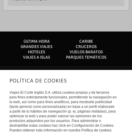
ÚLTIMA HORA
CARIBE
GRANDES VIAJES
CRUCEROS
HOTELES
VUELOS BARATOS
VIAJES A ISLAS
PARQUES TEMÁTICOS
POLÍTICA DE COOKIES
Sobre nosotros
Quiénes somos
Viajes El Corte Inglés S.A. utiliza cookies propias y de terceros
Financiación
Enlaces de interés
para fines estrictamente funcionales, permitiendo la navegación en
Sostenibilidad
la web, así como para fines analíticos, para mostrarte publicidad
Turismo accesible
(tanto general como personalizada) en base a un perfil elaborado
Guías de viaje
Tarjeta El Corte Inglés
a partir de tu hábitos de navegación (p. ej. páginas visitadas), para
Catálogos
Trabaja con nosotros
Internacional
optimizar la web y para poder valorar las opiniones de los
Auto check-in
El Corte Inglés
productos adquiridos por los usuarios. Para administrar o
Condiciones Generales
Canal Ético
deshabilitar estas cookies haz click en Configuración de Cookies.
Política de privacidad
España
Política de cookies
Puedes obtener más información en nuestra Política de cookies.