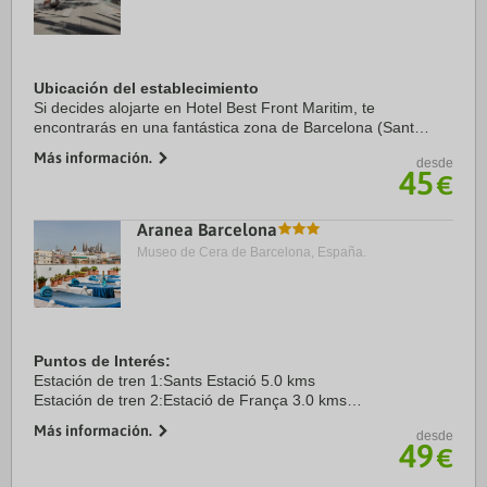
Ubicación del establecimiento
Si decides alojarte en Hotel Best Front Maritim, te
encontrarás en una fantástica zona de Barcelona (Sant
Martí) y estarás a menos de 1 min en coche de Centro de
Más información.
desde
Convenciones Internacional de Barcelona y a ...
45
€
Aranea Barcelona
Museo de Cera de Barcelona, España.
Puntos de Interés:
Estación de tren 1:Sants Estació 5.0 kms
Estación de tren 2:Estació de França 3.0 kms
Aeropuerto 1:Barcelona El Prat 19.0 kms
Más información.
desde
Aeropuerto 2:Girona 97.0 kms
49
€
Puerto:Port Vell 4.0 kms
Centro Ciudad:Plaça ...