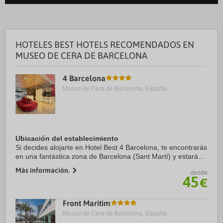
HOTELES BEST HOTELS RECOMENDADOS EN
MUSEO DE CERA DE BARCELONA
4 Barcelona
Museo de Cera de Barcelona, España.
Ubicación del establecimiento
Si decides alojarte en Hotel Best 4 Barcelona, te encontrarás
en una fantástica zona de Barcelona (Sant Martí) y estarás a
menos de cinco minutos en coche de Catedral de Barcelona
Más información.
desde
y Sagrada Familia. ...
45
€
Front Maritim
Museo de Cera de Barcelona, España.