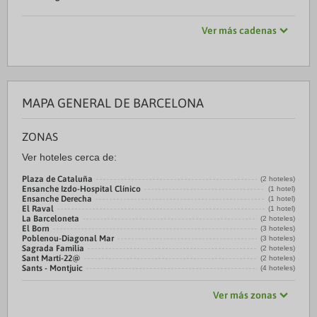
Ver más cadenas
MAPA GENERAL DE BARCELONA
ZONAS
Ver hoteles cerca de:
Plaza de Cataluña
(2 hoteles)
Ensanche Izdo-Hospital Clínico
(1 hotel)
Ensanche Derecha
(1 hotel)
El Raval
(1 hotel)
La Barceloneta
(2 hoteles)
El Born
(3 hoteles)
Poblenou-Diagonal Mar
(3 hoteles)
Sagrada Familia
(2 hoteles)
Sant Martí-22@
(2 hoteles)
Sants - Montjuic
(4 hoteles)
Ver más zonas