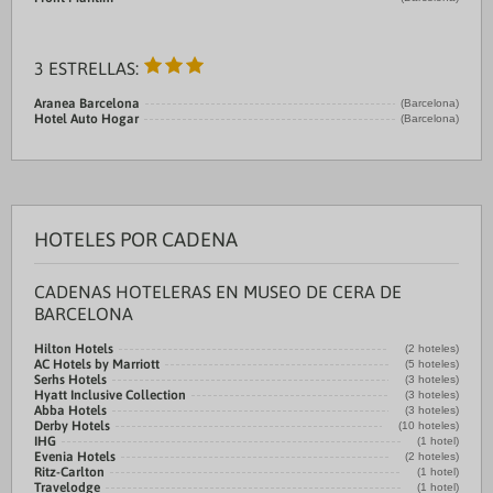
3 ESTRELLAS:
Aranea Barcelona
(Barcelona)
Hotel Auto Hogar
(Barcelona)
HOTELES POR CADENA
CADENAS HOTELERAS EN MUSEO DE CERA DE
BARCELONA
Hilton Hotels
(2 hoteles)
AC Hotels by Marriott
(5 hoteles)
Serhs Hotels
(3 hoteles)
Hyatt Inclusive Collection
(3 hoteles)
Abba Hotels
(3 hoteles)
Derby Hotels
(10 hoteles)
IHG
(1 hotel)
Evenia Hotels
(2 hoteles)
Ritz-Carlton
(1 hotel)
Travelodge
(1 hotel)