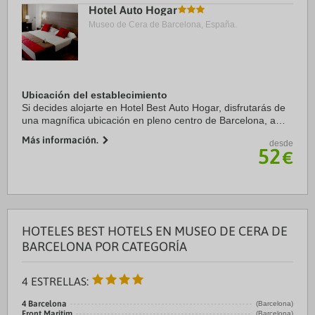
Hotel Auto Hogar
Museo de Cera de Barcelona, España.
Ubicación del establecimiento
Si decides alojarte en Hotel Best Auto Hogar, disfrutarás de
una magnífica ubicación en pleno centro de Barcelona, a
solo 15 minutos a pie de La Rambla y Mercado de la
Más información.
desde
Boquería. Además, este hotel ...
52
€
HOTELES BEST HOTELS EN MUSEO DE CERA DE
BARCELONA POR CATEGORÍA
4 ESTRELLAS:
4 Barcelona
(Barcelona)
Front Maritim
(Barcelona)