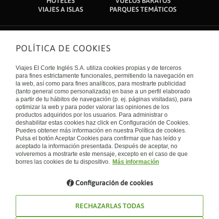
HOTELES
VUELOS BARATOS
VIAJES A ISLAS
PARQUES TEMÁTICOS
POLÍTICA DE COOKIES
Sobre nosotros
Quiénes somos
Viajes El Corte Inglés S.A. utiliza cookies propias y de terceros
Financiación
Enlaces de interés
para fines estrictamente funcionales, permitiendo la navegación en
Sostenibilidad
la web, así como para fines analíticos, para mostrarte publicidad
Turismo accesible
(tanto general como personalizada) en base a un perfil elaborado
Guías de viaje
Tarjeta El Corte Inglés
a partir de tu hábitos de navegación (p. ej. páginas visitadas), para
Catálogos
Trabaja con nosotros
Internacional
optimizar la web y para poder valorar las opiniones de los
Auto check-in
El Corte Inglés
productos adquiridos por los usuarios. Para administrar o
Condiciones Generales
Canal Ético
deshabilitar estas cookies haz click en Configuración de Cookies.
Política de privacidad
España
Política de cookies
Puedes obtener más información en nuestra Política de cookies.
Accesibilidad
Pulsa el botón Aceptar Cookies para confirmar que has leído y
Empresas/ Grupos
aceptado la información presentada. Después de aceptar, no
Visita nuestro blog
volveremos a mostrarte este mensaje, excepto en el caso de que
borres las cookies de tu dispositivo.
Más información
Blog de Viajes el Corte inglés
Configuración de cookies
RECHAZARLAS TODAS