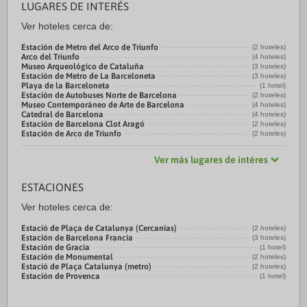
LUGARES DE INTERÉS
Ver hoteles cerca de:
Estación de Metro del Arco de Triunfo
(2 hoteles)
Arco del Triunfo
(4 hoteles)
Museo Arqueológico de Cataluña
(3 hoteles)
Estación de Metro de La Barceloneta
(3 hoteles)
Playa de la Barceloneta
(1 hotel)
Estación de Autobuses Norte de Barcelona
(2 hoteles)
Museo Contemporáneo de Arte de Barcelona
(4 hoteles)
Catedral de Barcelona
(4 hoteles)
Estación de Barcelona Clot Aragó
(2 hoteles)
Estación de Arco de Triunfo
(2 hoteles)
Ver más lugares de intéres
ESTACIONES
Ver hoteles cerca de:
Estació de Plaça de Catalunya (Cercanias)
(2 hoteles)
Estación de Barcelona Francia
(3 hoteles)
Estación de Gracia
(1 hotel)
Estación de Monumental
(2 hoteles)
Estació de Plaça Catalunya (metro)
(2 hoteles)
Estación de Provenca
(1 hotel)