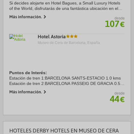
Si decides alojarte en Hotel Bagues, a Small Luxury Hotels
of the World, disfrutarás de una fantástica ubicación en el
centro de Barcelona, a unos pasos de La Rambla y a solo 5
Más información.
desde
min a pie de Catedral de ...
107
€
Hotel Astoria
Museo de Cera de Barcelona, España.
Puntos de Interés:
Estación de tren 1:BARCELONA SANTS-ESTACIO 1.0 kms
Estación de tren 2:BARCELONA PASSEIG DE GRACIA 0.5
kms
Más información.
desde
Aeropuerto 1:BARCELONA EL PRAT (BCN) 15.0 kms
44
€
Aeropuerto 2:GIRONA COSTA BRAVA (GRO) 80.0 ...
HOTELES DERBY HOTELS EN MUSEO DE CERA