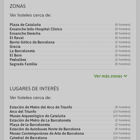
ZONAS
Ver hoteles cerca de:
Plaza de Cataluña
(8 hoteles)
Ensanche Izdo-Hospital Clínico
(9 hoteles)
Ensanche Derecha
(8 hoteles)
El Raval
(8 hoteles)
Barrio Gótico de Barcelona
(2 hoteles)
Gracia
(2 hoteles)
La Barceloneta
(2 hoteles)
El Born
(8 hoteles)
Pedralbes
(2 hoteles)
Sagrada Familia
(8 hoteles)
Ver más zonas
LUGARES DE INTERÉS
Ver hoteles cerca de:
Estación de Metro del Arco de Triunfo
(6 hoteles)
Arco del Triunfo
(10 hoteles)
Museo Arqueológico de Cataluña
(10 hoteles)
Estación de Metro de La Barceloneta
(2 hoteles)
Playa de la Barceloneta
(2 hoteles)
Estación de Autobuses Norte de Barcelona
(6 hoteles)
Museo Contemporáneo de Arte de Barcelona
(10 hoteles)
Catedral de Barcelona
(10 hoteles)