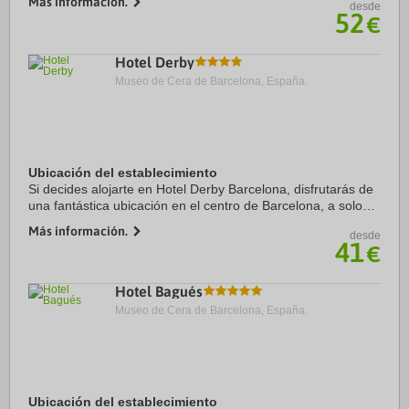
Más información.
desde
Milà y Paseo de Gracia. Además, ...
52
€
Hotel Derby
Museo de Cera de Barcelona, España.
Ubicación del establecimiento
Si decides alojarte en Hotel Derby Barcelona, disfrutarás de
una fantástica ubicación en el centro de Barcelona, a solo
cinco minutos en coche de Camp Nou y Plaza de Catalunya.
Más información.
desde
Además, este hotel se ...
41
€
Hotel Bagués
Museo de Cera de Barcelona, España.
Ubicación del establecimiento