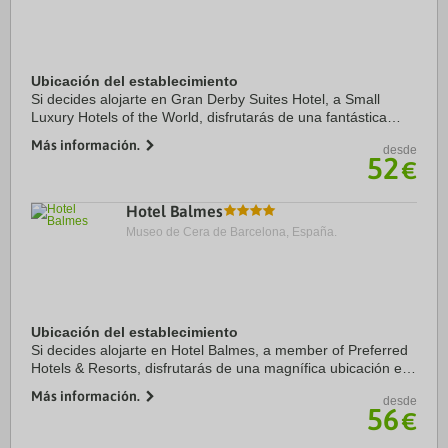
Ubicación del establecimiento
Si decides alojarte en Gran Derby Suites Hotel, a Small
Luxury Hotels of the World, disfrutarás de una fantástica
ubicación en el centro de Barcelona, a solo cinco minutos en
Más información.
desde
coche de Plaza de Catalunya y ...
52
€
Hotel Balmes
Museo de Cera de Barcelona, España.
Ubicación del establecimiento
Si decides alojarte en Hotel Balmes, a member of Preferred
Hotels & Resorts, disfrutarás de una magnífica ubicación en
pleno centro de Barcelona, a solo diez minutos a pie de
Más información.
desde
Casa Milà y Paseo de Gracia. ...
56
€