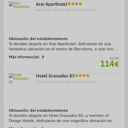
Arai Aparthotel
Museo de Cera de Barcelona, España.
Ubicación del establecimiento
Si decides alojarte en Arai Aparthotel, disfrutarás de una
fantástica ubicación en el centro de Barcelona, a solo cinco
minutos a pie de Catedral de Barcelona y La Rambla.
Más información.
desde
Además, este apartotel se ...
114
€
Hotel Granados 83
Museo de Cera de Barcelona, España.
Ubicación del establecimiento
Si decides alojarte en Hotel Granados 83, a member of
Design Hotels, disfrutarás de una magnífica ubicación en
pleno centro de Barcelona, a solo 15 minutos a pie de Casa