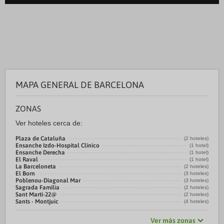
MAPA GENERAL DE BARCELONA
ZONAS
Ver hoteles cerca de:
Plaza de Cataluña
(2 hoteles)
Ensanche Izdo-Hospital Clínico
(1 hotel)
Ensanche Derecha
(1 hotel)
El Raval
(1 hotel)
La Barceloneta
(2 hoteles)
El Born
(3 hoteles)
Poblenou-Diagonal Mar
(3 hoteles)
Sagrada Familia
(2 hoteles)
Sant Martí-22@
(2 hoteles)
Sants - Montjuic
(4 hoteles)
Ver más zonas