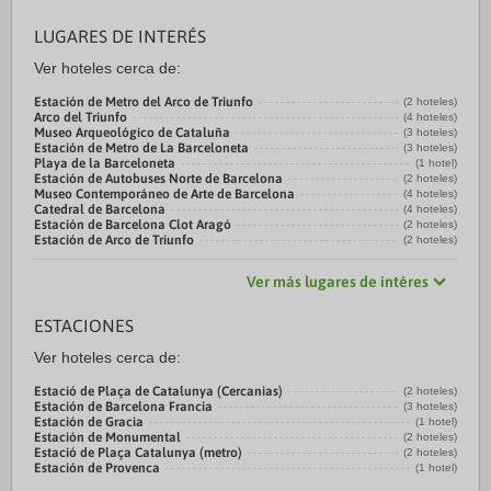
LUGARES DE INTERÉS
Ver hoteles cerca de:
Estación de Metro del Arco de Triunfo
(2 hoteles)
Arco del Triunfo
(4 hoteles)
Museo Arqueológico de Cataluña
(3 hoteles)
Estación de Metro de La Barceloneta
(3 hoteles)
Playa de la Barceloneta
(1 hotel)
Estación de Autobuses Norte de Barcelona
(2 hoteles)
Museo Contemporáneo de Arte de Barcelona
(4 hoteles)
Catedral de Barcelona
(4 hoteles)
Estación de Barcelona Clot Aragó
(2 hoteles)
Estación de Arco de Triunfo
(2 hoteles)
Ver más lugares de intéres
ESTACIONES
Ver hoteles cerca de:
Estació de Plaça de Catalunya (Cercanias)
(2 hoteles)
Estación de Barcelona Francia
(3 hoteles)
Estación de Gracia
(1 hotel)
Estación de Monumental
(2 hoteles)
Estació de Plaça Catalunya (metro)
(2 hoteles)
Estación de Provenca
(1 hotel)