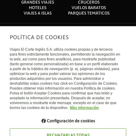
GRANDES VIAJES
CRUCEROS
HOTELES
VUELOS BARATOS
VIAJES A ISLAS
PARQUES TEMÁTICOS
POLÍTICA DE COOKIES
Sobre nosotros
Quiénes somos
Viajes El Corte Inglés S.A. utiliza cookies propias y de terceros
Financiación
Enlaces de interés
para fines estrictamente funcionales, permitiendo la navegación en
Sostenibilidad
la web, así como para fines analíticos, para mostrarte publicidad
Turismo accesible
(tanto general como personalizada) en base a un perfil elaborado
Guías de viaje
Tarjeta El Corte Inglés
a partir de tu hábitos de navegación (p. ej. páginas visitadas), para
Catálogos
Trabaja con nosotros
Internacional
optimizar la web y para poder valorar las opiniones de los
Auto check-in
El Corte Inglés
productos adquiridos por los usuarios. Para administrar o
Condiciones Generales
Canal Ético
deshabilitar estas cookies haz click en Configuración de Cookies.
Política de privacidad
España
Política de cookies
Puedes obtener más información en nuestra Política de cookies.
Accesibilidad
Pulsa el botón Aceptar Cookies para confirmar que has leído y
Empresas/ Grupos
aceptado la información presentada. Después de aceptar, no
Visita nuestro blog
volveremos a mostrarte este mensaje, excepto en el caso de que
borres las cookies de tu dispositivo.
Más información
Blog de Viajes el Corte inglés
Configuración de cookies
RECHAZARLAS TODAS