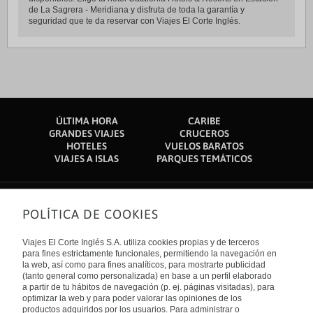
de La Sagrera - Meridiana y disfruta de toda la garantía y
seguridad que te da reservar con Viajes El Corte Inglés.
ÚLTIMA HORA
CARIBE
GRANDES VIAJES
CRUCEROS
HOTELES
VUELOS BARATOS
VIAJES A ISLAS
PARQUES TEMÁTICOS
POLÍTICA DE COOKIES
Sobre nosotros
Quiénes somos
Viajes El Corte Inglés S.A. utiliza cookies propias y de terceros
Financiación
Enlaces de interés
para fines estrictamente funcionales, permitiendo la navegación en
Sostenibilidad
la web, así como para fines analíticos, para mostrarte publicidad
Turismo accesible
(tanto general como personalizada) en base a un perfil elaborado
Guías de viaje
Tarjeta El Corte Inglés
a partir de tu hábitos de navegación (p. ej. páginas visitadas), para
Catálogos
Trabaja con nosotros
Internacional
optimizar la web y para poder valorar las opiniones de los
Auto check-in
El Corte Inglés
productos adquiridos por los usuarios. Para administrar o
Condiciones Generales