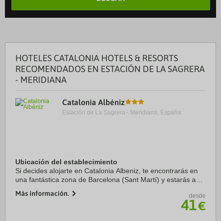
HOTELES CATALONIA HOTELS & RESORTS
RECOMENDADOS EN ESTACIÓN DE LA SAGRERA
- MERIDIANA
Catalonia Albéniz
Estación de La Sagrera - Meridiana, España.
Ubicación del establecimiento
Si decides alojarte en Catalonia Albeniz, te encontrarás en
una fantástica zona de Barcelona (Sant Martí) y estarás a
menos de cinco minutos en coche de Sagrada Familia y
Más información.
desde
Plaza de Catalunya. Además, este ...
41
€