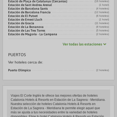
Estació de Plaça de Catalunya (Cercanias)
(16 hoteles)
Estación de Sant Andreu Arenal
(1 hotel)
Estación de Barcelona Sants
(4 hoteles)
Estación de Barcelona Francia
(12 hoteles)
Estación de El Putxet
(6 hoteles)
Estación de Ernest Lluch
(1 hotel)
Estación de Gracia
(11 hoteles)
Estación de La Bonanova
(8 hoteles)
Estación de Las Tres Torres
(5 hoteles)
Estación de Magoria - La Campana
(2 hoteles)
Ver todas las estaciones
PUERTOS
Ver hoteles cerca de:
Puerto Olímpico
(2 hoteles)
Viajes El Corte Inglés te ofrece las mejores ofertas de hoteles
Catalonia Hotels & Resorts en Estación de La Sagrera - Meridiana.
Nuestra selección de hoteles Catalonia Hotels & Resorts en
Estación de La Sagrera - Meridiana te permite elegir aquel que
más se ajusta a tus necesidades entre la variedad de hoteles
disponibles. Elige tu hotel Catalonia Hotels & Resorts en Estación