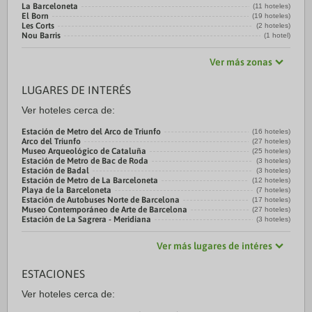
La Barceloneta
(11 hoteles)
El Born
(19 hoteles)
Les Corts
(2 hoteles)
Nou Barris
(1 hotel)
Ver más zonas
LUGARES DE INTERÉS
Ver hoteles cerca de:
Estación de Metro del Arco de Triunfo
(16 hoteles)
Arco del Triunfo
(27 hoteles)
Museo Arqueológico de Cataluña
(25 hoteles)
Estación de Metro de Bac de Roda
(3 hoteles)
Estación de Badal
(3 hoteles)
Estación de Metro de La Barceloneta
(12 hoteles)
Playa de la Barceloneta
(7 hoteles)
Estación de Autobuses Norte de Barcelona
(17 hoteles)
Museo Contemporáneo de Arte de Barcelona
(27 hoteles)
Estación de La Sagrera - Meridiana
(3 hoteles)
Ver más lugares de intéres
ESTACIONES
Ver hoteles cerca de: