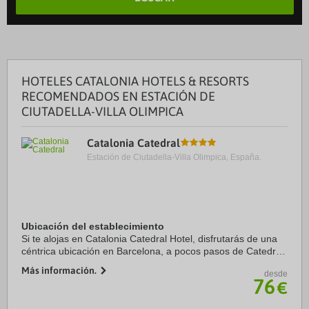
HOTELES CATALONIA HOTELS & RESORTS
RECOMENDADOS EN ESTACIÓN DE
CIUTADELLA-VILLA OLIMPICA
Catalonia Catedral
Estación de Ciutadella-Villa Olimpica, España.
Ubicación del establecimiento
Si te alojas en Catalonia Catedral Hotel, disfrutarás de una
céntrica ubicación en Barcelona, a pocos pasos de Catedral
de Barcelona y a cinco minutos a pie de La Rambla.
Más información.
desde
Además, este hotel sostenible se ...
76
€