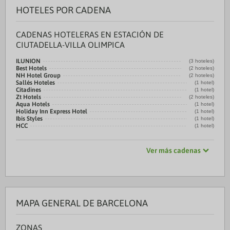
HOTELES POR CADENA
CADENAS HOTELERAS EN ESTACIÓN DE
CIUTADELLA-VILLA OLIMPICA
ILUNION
(3 hoteles)
Best Hotels
(2 hoteles)
NH Hotel Group
(2 hoteles)
Sallés Hoteles
(1 hotel)
Citadines
(1 hotel)
Zt Hotels
(2 hoteles)
Aqua Hotels
(1 hotel)
Holiday Inn Express Hotel
(1 hotel)
Ibis Styles
(1 hotel)
HCC
(1 hotel)
Ver más cadenas
MAPA GENERAL DE BARCELONA
ZONAS