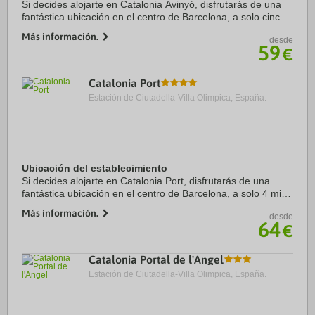
Si decides alojarte en Catalonia Avinyó, disfrutarás de una
fantástica ubicación en el centro de Barcelona, a solo cinco
minutos a pie de Catedral de Barcelona y La Rambla.
Más información.
desde
Además, este hotel sostenible se ...
59
€
Catalonia Port
Estación de Ciutadella-Villa Olimpica, España.
Ubicación del establecimiento
Si decides alojarte en Catalonia Port, disfrutarás de una
fantástica ubicación en el centro de Barcelona, a solo 4 min
a pie de La Rambla y a 9 min de Puerto de Barcelona.
Más información.
desde
Además, este hotel sostenible se ...
64
€
Catalonia Portal de l'Angel
Estación de Ciutadella-Villa Olimpica, España.