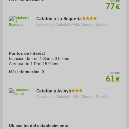
desde
este hotel de lujo se ...
77
€
Catalonia La Boquería
Estación de Ciutadella-Villa Olimpica, España.
Puntos de Interés:
Estación de tren 1:Sants 3.0 kms
Aeropuerto 1:Prat 15.0 kms
Centro Ciudad:Barcelona 1.0 kms
Más información.
desde
61
€
Catalonia Avinyó
Estación de Ciutadella-Villa Olimpica, España.
Ubicación del establecimiento