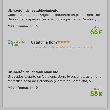
Ubicación del establecimiento
Catalonia Portal de l'Angel se encuentra en pleno centro de
Barcelona, a apenas cinco mintuos a pie de La Rambla y
Catedral de Barcelona. Además, este hotel se encuentra a
Más información.
desde
0,7 km de Plaza de ...
66
€
Catalonia Born
Estación de Ciutadella-Villa Olimpica, España.
Ubicación del establecimiento
Si decides alojarte en Catalonia Born, te encontrarás en una
fantástica zona de Barcelona (Centro de Barcelona) y
estarás a solo 3 min a pie de Arco de Triunfo y a 10 de
Más información.
desde
Catedral de Barcelona. Además, este ...
58
€