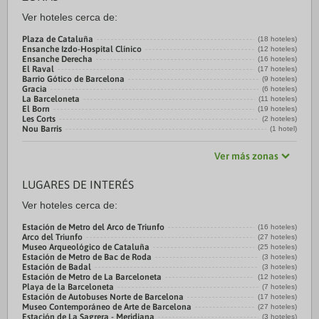
Ver hoteles cerca de:
Plaza de Cataluña
(18 hoteles)
Ensanche Izdo-Hospital Clínico
(12 hoteles)
Ensanche Derecha
(16 hoteles)
El Raval
(17 hoteles)
Barrio Gótico de Barcelona
(9 hoteles)
Gracia
(6 hoteles)
La Barceloneta
(11 hoteles)
El Born
(19 hoteles)
Les Corts
(2 hoteles)
Nou Barris
(1 hotel)
Ver más zonas
LUGARES DE INTERÉS
Ver hoteles cerca de:
Estación de Metro del Arco de Triunfo
(16 hoteles)
Arco del Triunfo
(27 hoteles)
Museo Arqueológico de Cataluña
(25 hoteles)
Estación de Metro de Bac de Roda
(3 hoteles)
Estación de Badal
(3 hoteles)
Estación de Metro de La Barceloneta
(12 hoteles)
Playa de la Barceloneta
(7 hoteles)
Estación de Autobuses Norte de Barcelona
(17 hoteles)
Museo Contemporáneo de Arte de Barcelona
(27 hoteles)
Estación de La Sagrera - Meridiana
(3 hoteles)