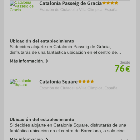
Catalonia Passeig de Gracia
Estación de Ciutadella-Villa Olimpica, España.
Ubicación del establecimiento
Si decides alojarte en Catalonia Passeig de Gràcia,
disfrutarás de una fantástica ubicación en el centro de
Barcelona, a solo 5 min a pie de Plaza de Catalunya y a 7
Más información.
desde
min de La Rambla. Además, este hotel de ...
76
€
Catalonia Square
Estación de Ciutadella-Villa Olimpica, España.
Ubicación del establecimiento
Si decides alojarte en Catalonia Square, disfrutarás de una
fantástica ubicación en el centro de Barcelona, a solo cinco
minutos a pie de Plaza de Catalunya y La Rambla. Además,
Más información.