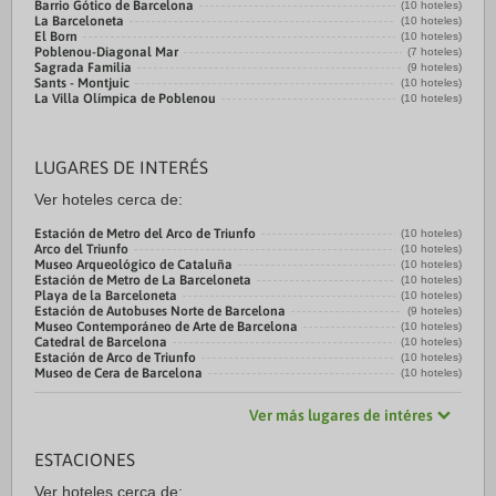
Barrio Gótico de Barcelona
(10 hoteles)
La Barceloneta
(10 hoteles)
El Born
(10 hoteles)
Poblenou-Diagonal Mar
(7 hoteles)
Sagrada Familia
(9 hoteles)
Sants - Montjuic
(10 hoteles)
La Villa Olímpica de Poblenou
(10 hoteles)
LUGARES DE INTERÉS
Ver hoteles cerca de:
Estación de Metro del Arco de Triunfo
(10 hoteles)
Arco del Triunfo
(10 hoteles)
Museo Arqueológico de Cataluña
(10 hoteles)
Estación de Metro de La Barceloneta
(10 hoteles)
Playa de la Barceloneta
(10 hoteles)
Estación de Autobuses Norte de Barcelona
(9 hoteles)
Museo Contemporáneo de Arte de Barcelona
(10 hoteles)
Catedral de Barcelona
(10 hoteles)
Estación de Arco de Triunfo
(10 hoteles)
Museo de Cera de Barcelona
(10 hoteles)
Ver más lugares de intéres
ESTACIONES
Ver hoteles cerca de: