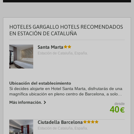
HOTELES GARGALLO HOTELS RECOMENDADOS
EN ESTACIÓN DE CATALUÑA
Santa Marta
Estación de Cataluña, España.
Ubicación del establecimiento
Si decides alojarte en Hotel Santa Marta, disfrutarás de una
magnífica ubicación en pleno centro de Barcelona, a solo
diez minutos a pie de Puerto de Barcelona y Museo Picasso.
Más información.
desde
Además, este hotel se ...
40
€
Ciutadella Barcelona
Estación de Cataluña, España.