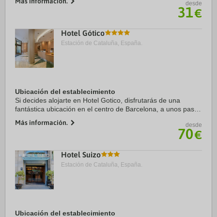
Más información.
desde
de Barcelona. Además, este hotel se ...
31
€
Hotel Gótico
Estación de Cataluña, España.
Ubicación del establecimiento
Si decides alojarte en Hotel Gotico, disfrutarás de una
fantástica ubicación en el centro de Barcelona, a unos pasos
de Catedral de Barcelona y a solo 6 min a pie de La Rambla.
Más información.
desde
Además, este hotel se ...
70
€
Hotel Suizo
Estación de Cataluña, España.
Ubicación del establecimiento