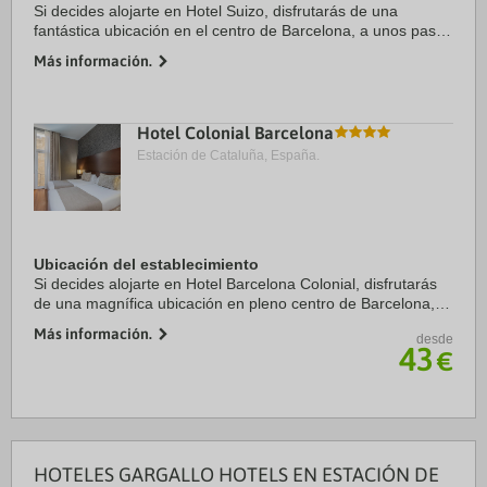
Si decides alojarte en Hotel Suizo, disfrutarás de una
fantástica ubicación en el centro de Barcelona, a unos pasos
de Catedral de Barcelona y a solo 7 min a pie de La Rambla.
Más información.
Además, este hotel se ...
Hotel Colonial Barcelona
Estación de Cataluña, España.
Ubicación del establecimiento
Si decides alojarte en Hotel Barcelona Colonial, disfrutarás
de una magnífica ubicación en pleno centro de Barcelona, a
solo diez minutos a pie de Catedral de Barcelona y Puerto
Más información.
desde
de Barcelona. Además, este ...
43
€
HOTELES GARGALLO HOTELS EN ESTACIÓN DE