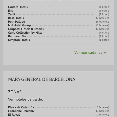
Guitart Hotels
(1 hotel)
Ibis
(1 hotel)
Zenit
(1 hotel)
Best Hotels
(2 hoteles)
Petit Palace
(3 hoteles)
NH Hotel Group
(3 hoteles)
Grupotel Hotels & Resorts
(2 hoteles)
Curio Collection by Hilton
(1 hotel)
Radisson Blu
(1 hotel)
Kimpton Hotels
(1 hotel)
Ver más cadenas
MAPA GENERAL DE BARCELONA
ZONAS
Ver hoteles cerca de:
Plaza de Cataluña
(10 hoteles)
Ensanche Derecha
(9 hoteles)
El Raval
(10 hoteles)