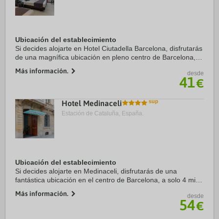
Ubicación del establecimiento
Si decides alojarte en Hotel Ciutadella Barcelona, disfrutarás
de una magnífica ubicación en pleno centro de Barcelona, a
solo diez minutos a pie de Puerto de Barcelona y Catedral
Más información.
desde
de Barcelona. Además, ...
41
€
Hotel Medinaceli
Estación de Cataluña, España.
Ubicación del establecimiento
Si decides alojarte en Medinaceli, disfrutarás de una
fantástica ubicación en el centro de Barcelona, a solo 4 min
a pie de La Rambla y a 9 min de Puerto de Barcelona.
Más información.
desde
Además, este hotel se encuentra a 0,8 ...
54
€