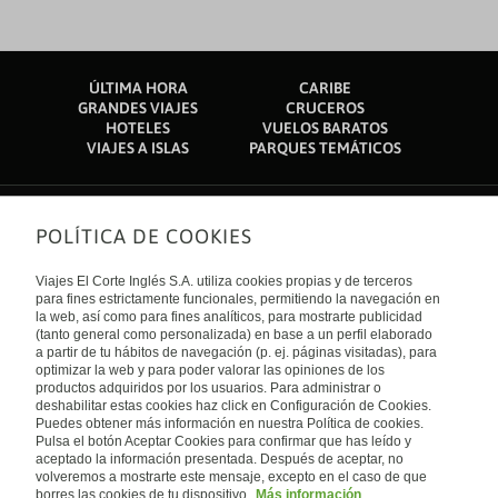
ÚLTIMA HORA
CARIBE
GRANDES VIAJES
CRUCEROS
HOTELES
VUELOS BARATOS
VIAJES A ISLAS
PARQUES TEMÁTICOS
POLÍTICA DE COOKIES
Sobre nosotros
Quiénes somos
Viajes El Corte Inglés S.A. utiliza cookies propias y de terceros
Financiación
Enlaces de interés
para fines estrictamente funcionales, permitiendo la navegación en
Sostenibilidad
la web, así como para fines analíticos, para mostrarte publicidad
Turismo accesible
(tanto general como personalizada) en base a un perfil elaborado
Guías de viaje
Tarjeta El Corte Inglés
a partir de tu hábitos de navegación (p. ej. páginas visitadas), para
Catálogos
Trabaja con nosotros
Internacional
optimizar la web y para poder valorar las opiniones de los
Auto check-in
El Corte Inglés
productos adquiridos por los usuarios. Para administrar o
Condiciones Generales
Canal Ético
deshabilitar estas cookies haz click en Configuración de Cookies.
Política de privacidad
España
Política de cookies
Puedes obtener más información en nuestra Política de cookies.
Accesibilidad
Pulsa el botón Aceptar Cookies para confirmar que has leído y
Empresas/ Grupos
aceptado la información presentada. Después de aceptar, no
Visita nuestro blog
volveremos a mostrarte este mensaje, excepto en el caso de que
borres las cookies de tu dispositivo.
Más información