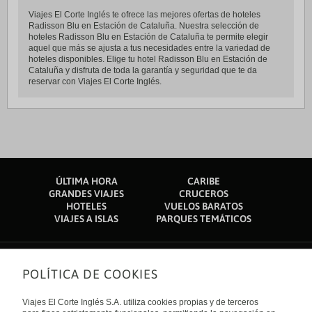
Viajes El Corte Inglés te ofrece las mejores ofertas de hoteles
Radisson Blu en Estación de Cataluña. Nuestra selección de
hoteles Radisson Blu en Estación de Cataluña te permite elegir
aquel que más se ajusta a tus necesidades entre la variedad de
hoteles disponibles. Elige tu hotel Radisson Blu en Estación de
Cataluña y disfruta de toda la garantía y seguridad que te da
reservar con Viajes El Corte Inglés.
ÚLTIMA HORA
CARIBE
GRANDES VIAJES
CRUCEROS
HOTELES
VUELOS BARATOS
VIAJES A ISLAS
PARQUES TEMÁTICOS
POLÍTICA DE COOKIES
Sobre nosotros
Quiénes somos
Viajes El Corte Inglés S.A. utiliza cookies propias y de terceros
Financiación