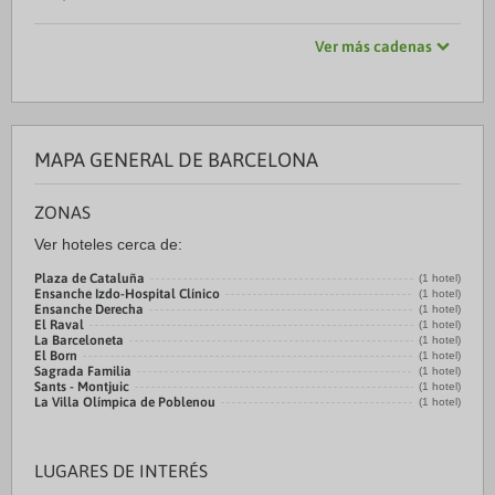
Ver más cadenas
MAPA GENERAL DE BARCELONA
ZONAS
Ver hoteles cerca de:
Plaza de Cataluña
(1 hotel)
Ensanche Izdo-Hospital Clínico
(1 hotel)
Ensanche Derecha
(1 hotel)
El Raval
(1 hotel)
La Barceloneta
(1 hotel)
El Born
(1 hotel)
Sagrada Familia
(1 hotel)
Sants - Montjuic
(1 hotel)
La Villa Olímpica de Poblenou
(1 hotel)
LUGARES DE INTERÉS