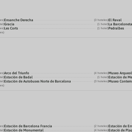
Ensanche Derecha
El Raval
les)
(3 hoteles)
Gracia
La Barcelonet
tel)
(1 hotel)
Les Corts
Pedralbes
les)
(1 hotel)
les)
Arco del Triunfo
Museo Arqueol
les)
(4 hoteles)
Estación de Badal
Estación de Me
tel)
(1 hotel)
Estación de Autobuses Norte de Barcelona
Museo Contemp
tel)
(3 hoteles)
les)
Estación de Barcelona Francia
Estación de Er
les)
(2 hoteles)
Estación de Monumental
Estació de Pla
tel)
(4 hoteles)