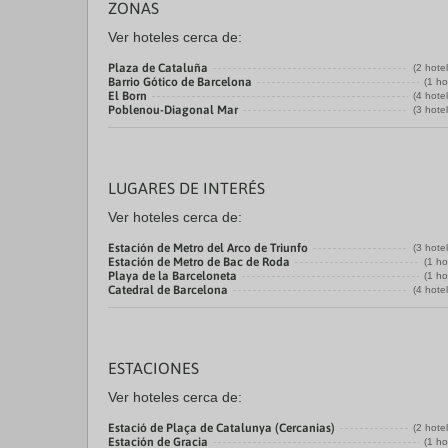
ZONAS
Ver hoteles cerca de:
Plaza de Cataluña
(2 hote
Barrio Gótico de Barcelona
(1 ho
El Born
(4 hote
Poblenou-Diagonal Mar
(3 hote
LUGARES DE INTERÉS
Ver hoteles cerca de:
Estación de Metro del Arco de Triunfo
(3 hote
Estación de Metro de Bac de Roda
(1 ho
Playa de la Barceloneta
(1 ho
Catedral de Barcelona
(4 hote
ESTACIONES
Ver hoteles cerca de:
Estació de Plaça de Catalunya (Cercanias)
(2 hote
Estación de Gracia
(1 ho