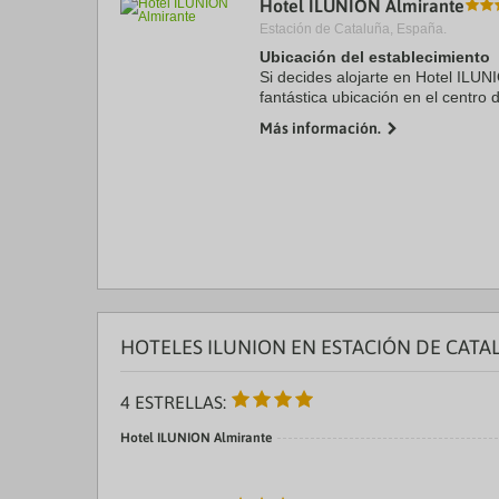
Hotel ILUNION Almirante
a
Estación de Cataluña, España.
da
P
Ubicación del establecimiento
th
Si decides alojarte en Hotel ILUN
qu
fantástica ubicación en el centro 
m
minutos a pie de Catedral de Bar
k
Más información.
Catalana. Además, ...
to
ge
th
k
sh
fo
c
da
HOTELES ILUNION EN ESTACIÓN DE CATA
4 ESTRELLAS:
Hotel ILUNION Almirante