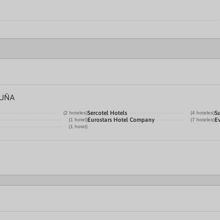
LUÑA
Sercotel Hotels
S
(2 hoteles)
(4 hoteles)
Eurostars Hotel Company
E
(1 hotel)
(7 hoteles)
(1 hotel)