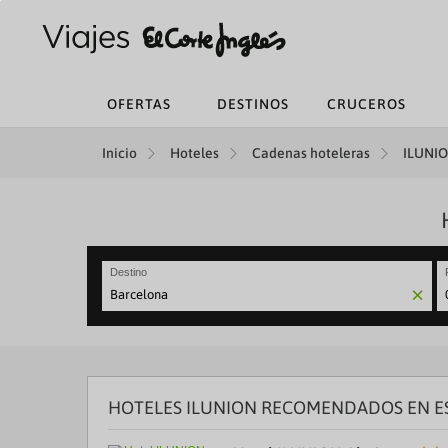
OFERTAS
DESTINOS
CRUCEROS
Inicio
Hoteles
Cadenas hoteleras
ILUNIO
Destino
N
fo
to
in
wi
th
HOTELES ILUNION RECOMENDADOS EN E
ca
a
se