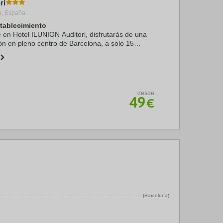
ri
a, España.
stablecimiento
e en Hotel ILUNION Auditori, disfrutarás de una
ón en pleno centro de Barcelona, a solo 15
Sagrada Familia y Arco de Triunfo. Además, este
desde
49
€
(Barcelona)