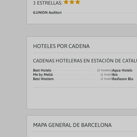
3 ESTRELLAS:
ILUNION Auditori
HOTELES POR CADENA
CADENAS HOTELERAS EN ESTACIÓN DE CATA
Best Hotels
Aqua Hotels
(2 hoteles)
Me by Meliá
Ibis
(1 hotel)
Best Western
Radisson Blu
(1 hotel)
MAPA GENERAL DE BARCELONA