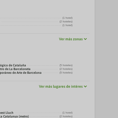
(1 hotel)
a
(2 hoteles)
(1 hotel)
Ver más zonas
ógico de Cataluña
(5 hoteles)
tro de La Barceloneta
(2 hoteles)
oráneo de Arte de Barcelona
(5 hoteles)
Ver más lugares de intéres
nest Lluch
(1 hotel)
ça Catalunya (metro)
(2 hoteles)