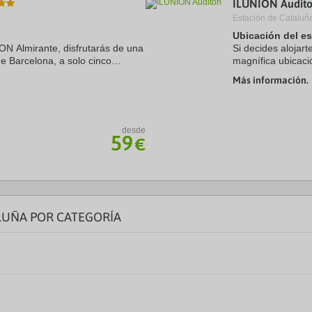
ILUNION Audito
a
Estación de Cataluñ
te.
date.
ress
Press
Ubicación del e
e
the
ION Almirante, disfrutarás de una
Si decides alojart
estion
question
de Barcelona, a solo cinco
magnífica ubicaci
ark
mark
celona y Palau de la Música
minutos a pie de 
ey
key
Más información.
hotel se ...
to
t
get
e
the
eyboard
keyboard
desde
ortcuts
shortcuts
59
€
r
for
hanging
changing
tes.
dates.
LUÑA POR CATEGORÍA