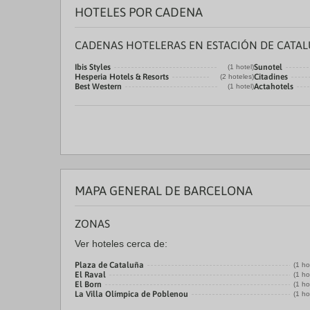
HOTELES POR CADENA
CADENAS HOTELERAS EN ESTACIÓN DE CATA
Ibis Styles
Sunotel
(1 hotel)
Hesperia Hotels & Resorts
Citadines
(2 hoteles)
Best Western
Actahotels
(1 hotel)
MAPA GENERAL DE BARCELONA
ZONAS
Ver hoteles cerca de:
Plaza de Cataluña
(1 ho
El Raval
(1 ho
El Born
(1 ho
La Villa Olímpica de Poblenou
(1 ho