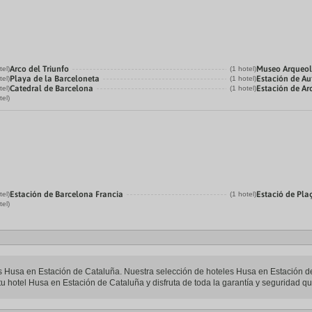
Arco del Triunfo
Museo Arqueol
tel)
(1 hotel)
Playa de la Barceloneta
Estación de Au
tel)
(1 hotel)
Catedral de Barcelona
Estación de Ar
tel)
(1 hotel)
tel)
Estación de Barcelona Francia
Estació de Pla
tel)
(1 hotel)
tel)
les Husa en Estación de Cataluña. Nuestra selección de hoteles Husa en Estación d
u hotel Husa en Estación de Cataluña y disfruta de toda la garantía y seguridad que