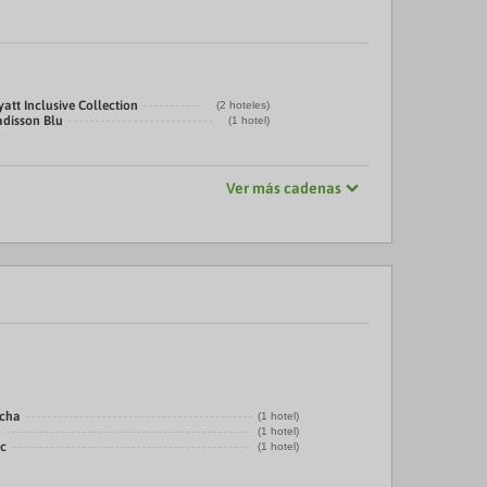
att Inclusive Collection
(2 hoteles)
adisson Blu
(1 hotel)
Ver más cadenas
echa
(1 hotel)
a
(1 hotel)
ic
(1 hotel)