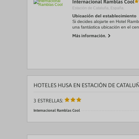
Internacional Ramblas Cool
a
Estación de Cataluña, España.
da
P
Ubicación del establecimiento
th
Si decides alojarte en Hotel Rambl
qu
una fantástica ubicación en el ce
m
de La Rambla y a solo 6 min a pi
k
Más información.
Además, este ...
to
ge
th
k
sh
fo
c
da
HOTELES HUSA EN ESTACIÓN DE CATALU
3 ESTRELLAS:
Internacional Ramblas Cool