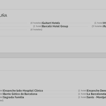
LUÑA
Guitart Hotels
Hy
(4 hoteles)
(1 hotel)
Barceló Hotel Group
R
(1 hotel)
(3 hoteles)
(4 hoteles)
Ensanche Izdo-Hospital Clínico
Ensanche Der
tel)
(1 hotel)
Barrio Gótico de Barcelona
La Barcelonet
tel)
(1 hotel)
Sagrada Familia
Sants - Montju
tel)
(1 hotel)
tel)