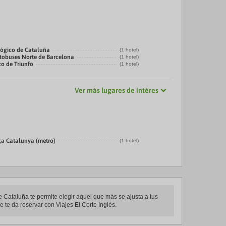
ógico de Cataluña
(1 hotel)
tobuses Norte de Barcelona
(1 hotel)
co de Triunfo
(1 hotel)
Ver más lugares de intéres
ça Catalunya (metro)
(1 hotel)
e Cataluña te permite elegir aquel que más se ajusta a tus
 te da reservar con Viajes El Corte Inglés.