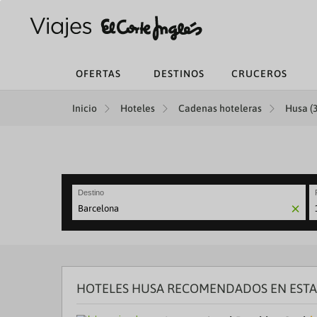
OFERTAS
DESTINOS
CRUCEROS
Inicio
Hoteles
Cadenas hoteleras
Husa (3
Destino
N
fo
to
in
wi
th
HOTELES HUSA RECOMENDADOS EN ESTA
ca
a
se