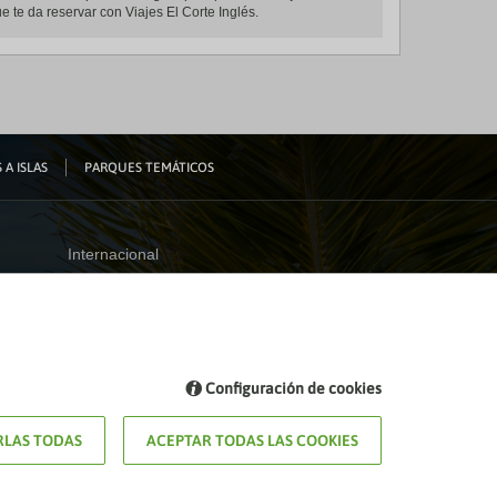
e te da reservar con Viajes El Corte Inglés.
 A ISLAS
PARQUES TEMÁTICOS
Internacional
España
Visita nuestro blog
Configuración de cookies
Blog de Viajes el Corte inglés
LAS TODAS
ACEPTAR TODAS LAS COOKIES