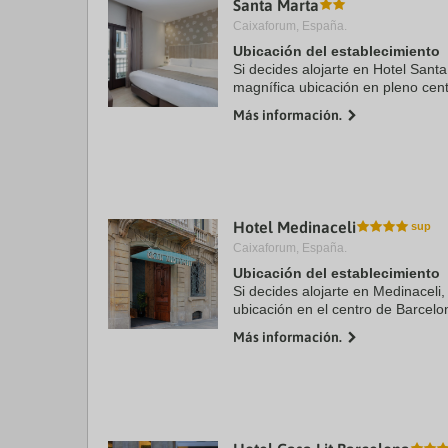
Santa Marta
a
Caixaforum, España.
da
P
Ubicación del establecimiento
th
Si decides alojarte en Hotel Santa
qu
magnífica ubicación en pleno cent
m
minutos a pie de Puerto de Barc
k
Más información.
este hotel se ...
to
ge
th
k
sh
fo
c
Hotel Medinaceli
da
Caixaforum, España.
Ubicación del establecimiento
Si decides alojarte en Medinaceli,
ubicación en el centro de Barcelo
Rambla y a 9 min de Puerto de Ba
Más información.
encuentra a 0,8 ...