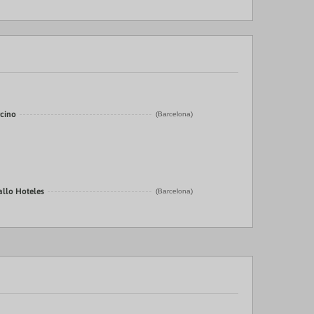
rcino
(Barcelona)
allo Hoteles
(Barcelona)