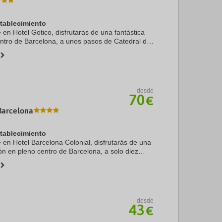
stablecimiento
e en Hotel Gotico, disfrutarás de una fantástica
entro de Barcelona, a unos pasos de Catedral de
o 6 min a pie de La Rambla. Además, este hotel
desde
70
€
Barcelona
stablecimiento
e en Hotel Barcelona Colonial, disfrutarás de una
ón en pleno centro de Barcelona, a solo diez
Catedral de Barcelona y Puerto de Barcelona.
desde
43
€