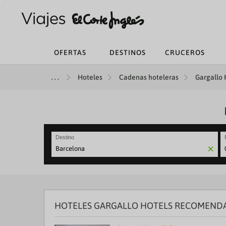
OFERTAS
DESTINOS
CRUCEROS
Hoteles
Cadenas hoteleras
Gargallo 
Destino
N
fo
to
in
wi
th
HOTELES GARGALLO HOTELS RECOMEND
ca
a
se