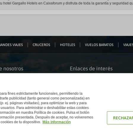
u hotel Gargallo Hotels en Caixaforum y disfruta de toda la garantía y seguridad qu
ANDES VIAJES
CRUCEROS
HOTELES
VUELOS BARATOS
VIAJES
e nosotros
Enlaces de interés
s somos
Guías de viaje
iación
Catálogos
bilidad
Auto check-in
o accesible
Condiciones Generales
 para fines estrictamente funcionales, permitiendo la
 El Corte Inglés
Política de privacidad
trarte publicidad (tanto general como personalizada) en
a con nosotros
Política de cookies
(p. ej. páginas visitadas), para optimizar la web y para
e Inglés
Accesibilidad
 usuarios. Para administrar o deshabilitar estas cookies
Ético
Empresas/ Grupos
ormación en nuestra Política de cookies. Pulsa el botón
nformación presentada. Después de aceptar, no volveremos
RECHAZAR
cookies de tu dispositivo.
Más información