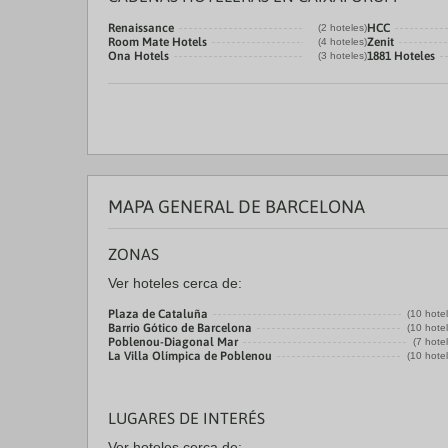
Renaissance
HCC
(2 hoteles)
Room Mate Hotels
Zenit
(4 hoteles)
Ona Hotels
1881 Hoteles
(3 hoteles)
MAPA GENERAL DE BARCELONA
ZONAS
Ver hoteles cerca de:
Plaza de Cataluña
(10 hote
Barrio Gótico de Barcelona
(10 hote
Poblenou-Diagonal Mar
(7 hote
La Villa Olímpica de Poblenou
(10 hote
LUGARES DE INTERÉS
Ver hoteles cerca de: