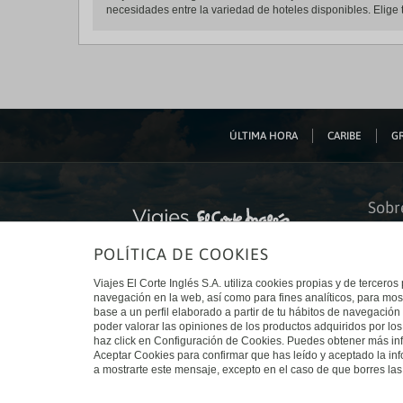
necesidades entre la variedad de hoteles disponibles. Elige t
ÚLTIMA HORA
CARIBE
GR
Sobr
Quiéne
POLÍTICA DE COOKIES
Financ
Sosteni
Turism
Viajes El Corte Inglés S.A. utiliza cookies propias y de terceros
Tarjeta
navegación en la web, así como para fines analíticos, para mos
Trabaj
base a un perfil elaborado a partir de tu hábitos de navegación 
El Cort
poder valorar las opiniones de los productos adquiridos por los
Canal 
haz click en Configuración de Cookies. Puedes obtener más inf
Aceptar Cookies para confirmar que has leído y aceptado la i
a mostrarte este mensaje, excepto en el caso de que borres las 
© Viajes El Corte Inglés 2026. Todos los derechos reservados