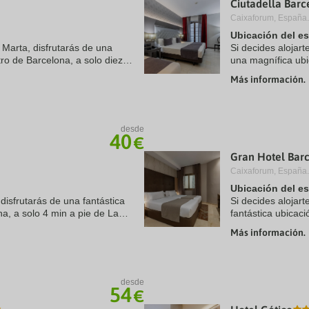
Ciutadella Barc
a
Caixaforum, España.
te.
date.
ress
Press
Ubicación del e
e
the
 Marta, disfrutarás de una
Si decides alojart
estion
question
ro de Barcelona, a solo diez
una magnífica ubi
ark
mark
elona y Museo Picasso. Además,
minutos a pie de 
ey
key
Más información.
Además, ...
to
t
get
e
the
eyboard
keyboard
desde
ortcuts
shortcuts
40
€
r
for
hanging
changing
Gran Hotel Bar
tes.
dates.
Caixaforum, España.
Ubicación del e
 disfrutarás de una fantástica
Si decides alojart
na, a solo 4 min a pie de La
fantástica ubicac
rcelona. Además, este hotel se
Catedral de Barce
Más información.
Además, este hotel
desde
54
€