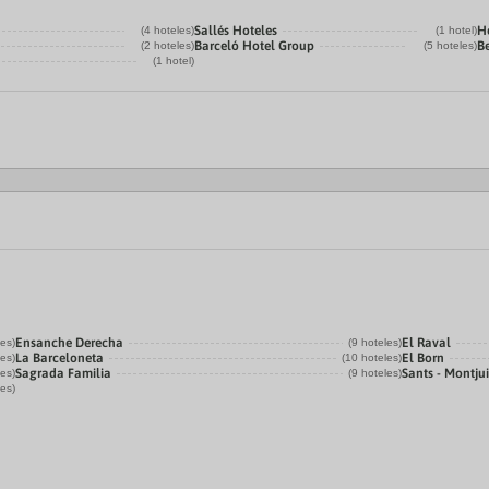
Sallés Hoteles
He
(4 hoteles)
(1 hotel)
Barceló Hotel Group
Be
(2 hoteles)
(5 hoteles)
(1 hotel)
Ensanche Derecha
El Raval
les)
(9 hoteles)
La Barceloneta
El Born
les)
(10 hoteles)
Sagrada Familia
Sants - Montju
les)
(9 hoteles)
les)