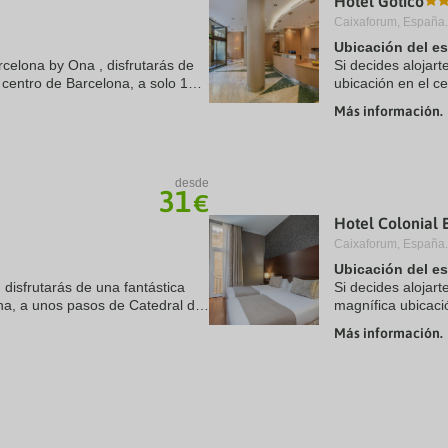
Hotel Gótico
Caixaforum, España.
Ubicación del e
rcelona by Ona , disfrutarás de
Si decides alojart
 centro de Barcelona, a solo 15
ubicación en el c
tedral de Barcelona. Además,
Barcelona y a sol
Más información.
se ...
desde
31
€
Hotel Colonial 
Caixaforum, España.
Ubicación del e
, disfrutarás de una fantástica
Si decides alojart
ona, a unos pasos de Catedral de
magnífica ubicaci
e La Rambla. Además, este hotel
minutos a pie de 
Más información.
Además, este ...