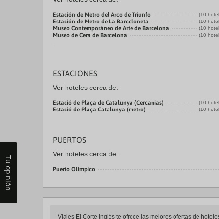
Estación de Metro del Arco de Triunfo
(10 hote
Estación de Metro de La Barceloneta
(10 hote
Museo Contemporáneo de Arte de Barcelona
(10 hote
Museo de Cera de Barcelona
(10 hote
ESTACIONES
Ver hoteles cerca de:
Estació de Plaça de Catalunya (Cercanias)
(10 hote
Estació de Plaça Catalunya (metro)
(10 hote
PUERTOS
Ver hoteles cerca de:
Tu opinión
Puerto Olímpico
Viajes El Corte Inglés te ofrece las mejores ofertas de hote