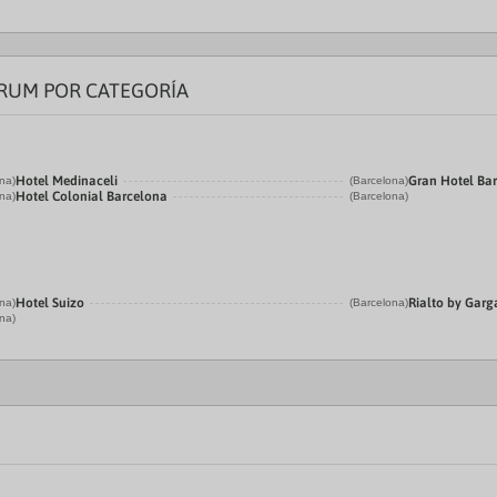
RUM POR CATEGORÍA
Hotel Medinaceli
Gran Hotel Ba
na)
(Barcelona)
Hotel Colonial Barcelona
na)
(Barcelona)
Hotel Suizo
Rialto by Garg
na)
(Barcelona)
na)