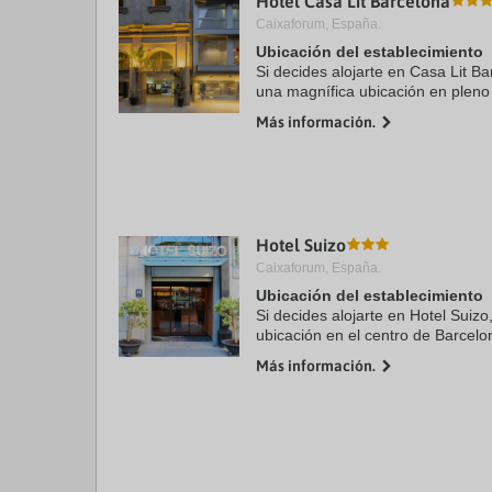
Hotel Casa Lit Barcelona
Caixaforum, España.
Ubicación del establecimiento
Si decides alojarte en Casa Lit Ba
una magnífica ubicación en pleno
minutos a pie de La Rambla y Ca
Más información.
este hotel se ...
Hotel Suizo
Caixaforum, España.
Ubicación del establecimiento
Si decides alojarte en Hotel Suizo
ubicación en el centro de Barcel
Barcelona y a solo 7 min a pie d
Más información.
se ...