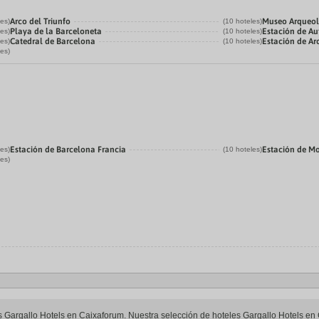
Arco del Triunfo
Museo Arqueol
les)
(10 hoteles)
Playa de la Barceloneta
Estación de Au
les)
(10 hoteles)
Catedral de Barcelona
Estación de Ar
les)
(10 hoteles)
les)
Estación de Barcelona Francia
Estación de M
les)
(10 hoteles)
les)
les Gargallo Hotels en Caixaforum. Nuestra selección de hoteles Gargallo Hotels en