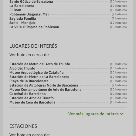
Barrio Gótico de Barcelona
(10 hoteles)
La Barceloneta
(10 hoteles)
El Born
(10 hoteles)
Poblenou-Diagonal Mar
(7 hoteles)
Sagrada Familia
(9 hoteles)
Sants - Montjuic
(10 hoteles)
La Villa Olímpica de Poblenou
(10 hoteles)
LUGARES DE INTERÉS
Ver hoteles cerca de:
Estación de Metro del Arco de Triunfo
(10 hoteles)
Arco del Triunfo
(10 hoteles)
Museo Arqueológico de Cataluña
(10 hoteles)
Estación de Metro de La Barceloneta
(10 hoteles)
Playa de la Barceloneta
(10 hoteles)
Estación de Autobuses Norte de Barcelona
(9 hoteles)
Museo Contemporáneo de Arte de Barcelona
(10 hoteles)
Catedral de Barcelona
(10 hoteles)
Estación de Arco de Triunfo
(10 hoteles)
Museo de Cera de Barcelona
(10 hoteles)
Ver más lugares de intéres
ESTACIONES
Ver hoteles cerca de: