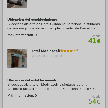
Ubicación del establecimiento
Si decides alojarte en Hotel Ciutadella Barcelona, disfrutarás
de una magnífica ubicación en pleno centro de Barcelona, a
solo diez minutos a pie de Puerto de Barcelona y Catedral
Más información.
desde
de Barcelona. Además, ...
41
€
Hotel Medinaceli
Palau Sant Jordi, España.
Ubicación del establecimiento
Si decides alojarte en Medinaceli, disfrutarás de una
fantástica ubicación en el centro de Barcelona, a solo 4 min
a pie de La Rambla y a 9 min de Puerto de Barcelona.
Más información.
desde
Además, este hotel se encuentra a 0,8 ...
54
€