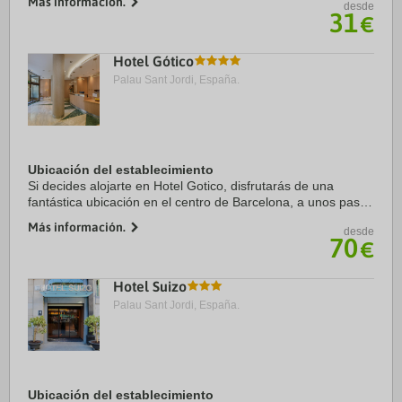
Más información.
desde
de Barcelona. Además, este hotel se ...
31
€
Hotel Gótico
Palau Sant Jordi, España.
Ubicación del establecimiento
Si decides alojarte en Hotel Gotico, disfrutarás de una
fantástica ubicación en el centro de Barcelona, a unos pasos
de Catedral de Barcelona y a solo 6 min a pie de La Rambla.
Más información.
desde
Además, este hotel se ...
70
€
Hotel Suizo
Palau Sant Jordi, España.
Ubicación del establecimiento