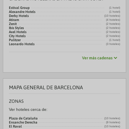
Estival Group
(1 hotel)
Alexandre Hotels
(1 hotel)
Derby Hotels
(10 hoteles)
Atiram
(4 hoteles)
Zenit
(2 hoteles)
Ibis Styles
(2 hoteles)
Axel Hotels
(2 hoteles)
City Hotels
(2 hoteles)
Pulitzer
(1 hotel)
Leonardo Hotels
(3 hoteles)
Ver más cadenas
MAPA GENERAL DE BARCELONA
ZONAS
Ver hoteles cerca de:
Plaza de Cataluña
(10 hoteles)
Ensanche Derecha
(9 hoteles)
El Raval
(10 hoteles)