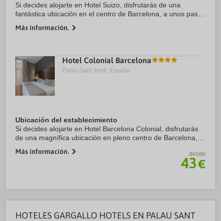
Si decides alojarte en Hotel Suizo, disfrutarás de una
fantástica ubicación en el centro de Barcelona, a unos pasos
de Catedral de Barcelona y a solo 7 min a pie de La Rambla.
Más información.
Además, este hotel se ...
Hotel Colonial Barcelona
Palau Sant Jordi, España.
Ubicación del establecimiento
Si decides alojarte en Hotel Barcelona Colonial, disfrutarás
de una magnífica ubicación en pleno centro de Barcelona, a
solo diez minutos a pie de Catedral de Barcelona y Puerto
Más información.
desde
de Barcelona. Además, este ...
43
€
HOTELES GARGALLO HOTELS EN PALAU SANT