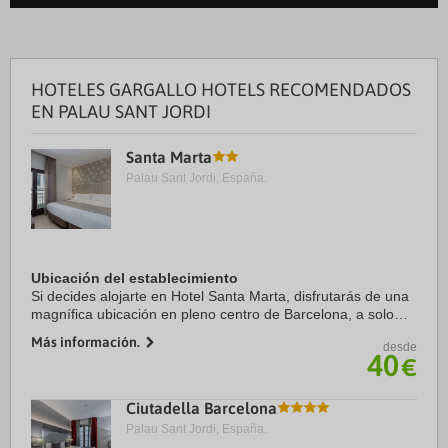
HOTELES GARGALLO HOTELS RECOMENDADOS
EN PALAU SANT JORDI
Santa Marta
Palau Sant Jordi, España.
Ubicación del establecimiento
Si decides alojarte en Hotel Santa Marta, disfrutarás de una
magnífica ubicación en pleno centro de Barcelona, a solo
diez minutos a pie de Puerto de Barcelona y Museo Picasso.
Más información.
desde
Además, este hotel se ...
40
€
Ciutadella Barcelona
Palau Sant Jordi, España.