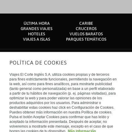
ÚLTIMA HORA
CARIBE
GRANDES VIAJES
CRUCEROS
HOTELES
VUELOS BARATOS
VIAJES A ISLAS
PARQUES TEMÁTICOS
POLÍTICA DE COOKIES
Sobre nosotros
Quiénes somos
Viajes El Corte Inglés S.A. utiliza cookies propias y de terceros
Financiación
Enlaces de interés
para fines estrictamente funcionales, permitiendo la navegación en
Sostenibilidad
la web, así como para fines analíticos, para mostrarte publicidad
Turismo accesible
(tanto general como personalizada) en base a un perfil elaborado
Guías de viaje
Tarjeta El Corte Inglés
a partir de tu hábitos de navegación (p. ej. páginas visitadas), para
Catálogos
Trabaja con nosotros
Internacional
optimizar la web y para poder valorar las opiniones de los
Auto check-in
El Corte Inglés
productos adquiridos por los usuarios. Para administrar o
Condiciones Generales
Canal Ético
deshabilitar estas cookies haz click en Configuración de Cookies.
Política de privacidad
España
Política de cookies
Puedes obtener más información en nuestra Política de cookies.
Accesibilidad
Pulsa el botón Aceptar Cookies para confirmar que has leído y
Empresas/ Grupos
aceptado la información presentada. Después de aceptar, no
Visita nuestro blog
volveremos a mostrarte este mensaje, excepto en el caso de que
borres las cookies de tu dispositivo.
Más información