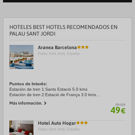
HOTELES BEST HOTELS RECOMENDADOS EN
PALAU SANT JORDI
Aranea Barcelona
Palau Sant Jordi, España.
Puntos de Interés:
Estación de tren 1:Sants Estació 5.0 kms
Estación de tren 2:Estació de França 3.0 kms
Aeropuerto 1:Barcelona El Prat 19.0 kms
Más información.
desde
Aeropuerto 2:Girona 97.0 kms
49
€
Puerto:Port Vell 4.0 kms
Centro Ciudad:Plaça ...
Hotel Auto Hogar
Palau Sant Jordi, España.