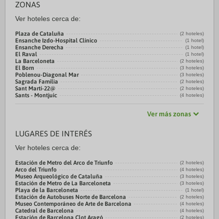
ZONAS
Ver hoteles cerca de:
Plaza de Cataluña
(2 hoteles)
Ensanche Izdo-Hospital Clínico
(1 hotel)
Ensanche Derecha
(1 hotel)
El Raval
(1 hotel)
La Barceloneta
(2 hoteles)
El Born
(3 hoteles)
Poblenou-Diagonal Mar
(3 hoteles)
Sagrada Familia
(2 hoteles)
Sant Martí-22@
(2 hoteles)
Sants - Montjuic
(4 hoteles)
Ver más zonas
LUGARES DE INTERÉS
Ver hoteles cerca de:
Estación de Metro del Arco de Triunfo
(2 hoteles)
Arco del Triunfo
(4 hoteles)
Museo Arqueológico de Cataluña
(3 hoteles)
Estación de Metro de La Barceloneta
(3 hoteles)
Playa de la Barceloneta
(1 hotel)
Estación de Autobuses Norte de Barcelona
(2 hoteles)
Museo Contemporáneo de Arte de Barcelona
(4 hoteles)
Catedral de Barcelona
(4 hoteles)
Estación de Barcelona Clot Aragó
(2 hoteles)