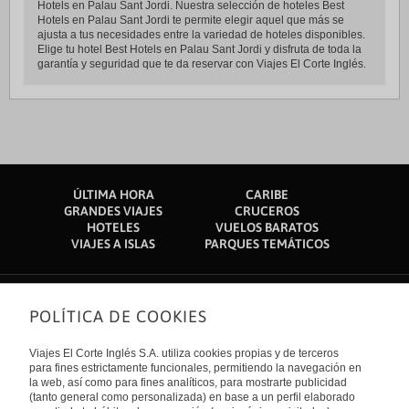
Hotels en Palau Sant Jordi. Nuestra selección de hoteles Best
Hotels en Palau Sant Jordi te permite elegir aquel que más se
ajusta a tus necesidades entre la variedad de hoteles disponibles.
Elige tu hotel Best Hotels en Palau Sant Jordi y disfruta de toda la
garantía y seguridad que te da reservar con Viajes El Corte Inglés.
ÚLTIMA HORA
CARIBE
GRANDES VIAJES
CRUCEROS
HOTELES
VUELOS BARATOS
VIAJES A ISLAS
PARQUES TEMÁTICOS
POLÍTICA DE COOKIES
Sobre nosotros
Quiénes somos
Viajes El Corte Inglés S.A. utiliza cookies propias y de terceros
Financiación
Enlaces de interés
para fines estrictamente funcionales, permitiendo la navegación en
Sostenibilidad
la web, así como para fines analíticos, para mostrarte publicidad
Turismo accesible
(tanto general como personalizada) en base a un perfil elaborado
Guías de viaje
Tarjeta El Corte Inglés