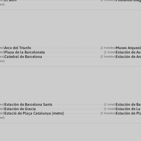
El Born
Poblenou-Dia
les)
Arco del Triunfo
Museo Arqueol
tel)
(2 hoteles)
Playa de la Barceloneta
Estación de Au
tel)
(1 hotel)
Catedral de Barcelona
Estación de Ar
les)
(2 hoteles)
les)
Estación de Barcelona Sants
Estación de Ba
les)
(1 hotel)
Estación de Gracia
Estación de L
tel)
(1 hotel)
Estació de Plaça Catalunya (metro)
Estación de P
tel)
(2 hoteles)
tel)