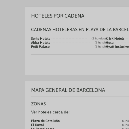
HOTELES POR CADENA
CADENAS HOTELERAS EN PLAYA DE LA BARCE
Serhs Hotels
K & K Hotels
(2 hoteles)
Abba Hotels
Husa
(1 hotel)
Petit Palace
Hyatt Inclusive
(1 hotel)
MAPA GENERAL DE BARCELONA
ZONAS
Ver hoteles cerca de:
Plaza de Cataluña
(1 ho
El Raval
(1 ho
(1 ho