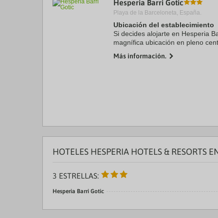
Hesperia Barri Gotic
a
Playa de la Barceloneta, España.
da
P
Ubicación del establecimiento
th
Si decides alojarte en Hesperia Ba
qu
magnífica ubicación en pleno cent
m
minutos a pie de La Rambla y Pu
k
Más información.
hotel sostenible ...
to
ge
th
k
sh
fo
c
da
HOTELES HESPERIA HOTELS & RESORTS E
3 ESTRELLAS:
Hesperia Barri Gotic