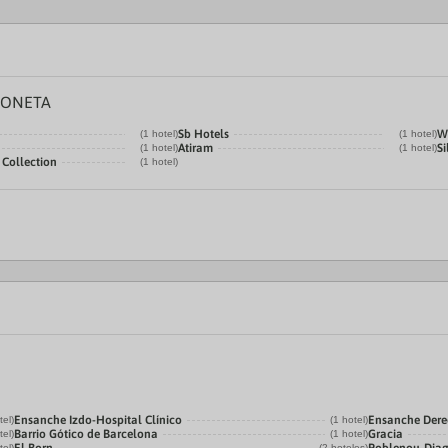
LONETA
Sb Hotels
W
(1 hotel)
(1 hotel)
Atiram
Si
(1 hotel)
(1 hotel)
 Collection
(1 hotel)
Ensanche Izdo-Hospital Clínico
Ensanche Der
tel)
(1 hotel)
Barrio Gótico de Barcelona
Gracia
tel)
(1 hotel)
tel)
(2 hoteles)