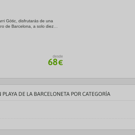
a
te.
date.
ress
Press
e
the
rri Gòtic, disfrutarás de una
estion
question
ro de Barcelona, a solo diez
ark
mark
erto de Barcelona. Además, este
ey
key
to
t
get
e
the
eyboard
keyboard
desde
ortcuts
shortcuts
68
€
r
for
hanging
changing
tes.
dates.
N PLAYA DE LA BARCELONETA POR CATEGORÍA