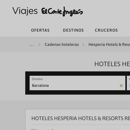
OFERTAS
DESTINOS
CRUCEROS
Cadenas hoteleras
Hesperia Hotels & Reso
HOTELES HE
Destino
N
fo
to
in
wi
th
HOTELES HESPERIA HOTELS & RESORTS 
ca
a
se