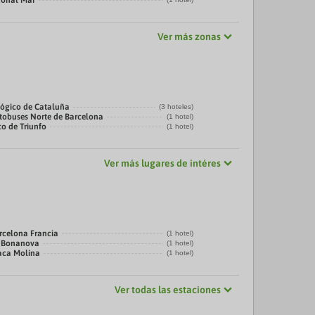
gonal Mar
Ver más zonas
ógico de Cataluña
(3 hoteles)
tobuses Norte de Barcelona
(1 hotel)
co de Triunfo
(1 hotel)
Ver más lugares de intéres
rcelona Francia
(1 hotel)
a Bonanova
(1 hotel)
laca Molina
(1 hotel)
Ver todas las estaciones