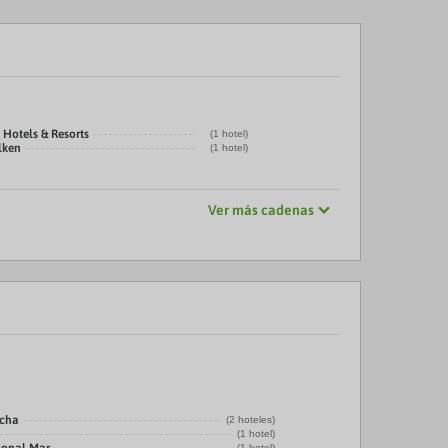
 Hotels & Resorts
(1 hotel)
lken
(1 hotel)
Ver más cadenas
echa
(2 hoteles)
(1 hotel)
(1 hotel)