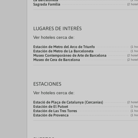
La Barceloneta
Sagrada Familia
(2 hote
LUGARES DE INTERÉS
Ver hoteles cerca de:
Estación de Metro del Arco de Triunfo
(1 ho
Estación de Metro de La Barceloneta
(1 ho
Museo Contemporáneo de Arte de Barcelona
(2 hote
Museo de Cera de Barcelona
(2 hote
ESTACIONES
Ver hoteles cerca de:
Estació de Plaça de Catalunya (Cercanias)
(2 hote
Estación de El Putxet
(1 ho
Estación de Las Tres Torres
(1 ho
Estación de Provenca
(1 ho