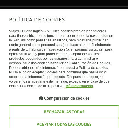
POLÍTICA DE COOKIES
Sobre nosotros
Quiénes somos
Viajes El Corte Inglés S.A. utiliza cookies propias y de terceros
Financiación
Enlaces de interés
para fines estrictamente funcionales, permitiendo la navegación en
Sostenibilidad
la web, así como para fines analíticos, para mostrarte publicidad
Turismo accesible
(tanto general como personalizada) en base a un perfil elaborado
Guías de viaje
Tarjeta El Corte Inglés
a partir de tu hábitos de navegación (p. ej. páginas visitadas), para
Catálogos
Trabaja con nosotros
Internacional
optimizar la web y para poder valorar las opiniones de los
Auto check-in
El Corte Inglés
productos adquiridos por los usuarios. Para administrar o
Condiciones Generales
Canal Ético
deshabilitar estas cookies haz click en Configuración de Cookies.
Política de privacidad
España
Política de cookies
Puedes obtener más información en nuestra Política de cookies.
Accesibilidad
Pulsa el botón Aceptar Cookies para confirmar que has leído y
Empresas/ Grupos
aceptado la información presentada. Después de aceptar, no
Visita nuestro blog
volveremos a mostrarte este mensaje, excepto en el caso de que
borres las cookies de tu dispositivo.
Más información
Blog de Viajes el Corte inglés
Configuración de cookies
RECHAZARLAS TODAS
ACEPTAR TODAS LAS COOKIES