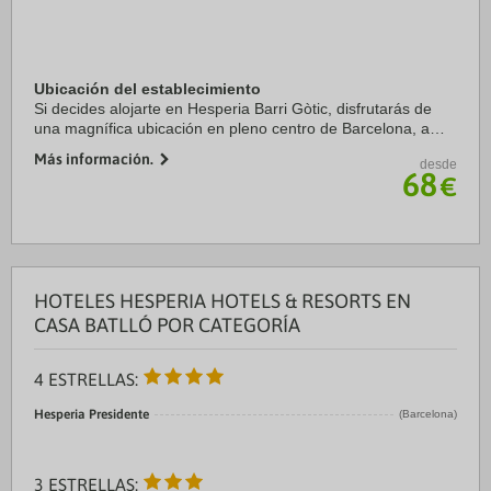
Ubicación del establecimiento
Si decides alojarte en Hesperia Barri Gòtic, disfrutarás de
una magnífica ubicación en pleno centro de Barcelona, a
solo diez minutos a pie de La Rambla y Puerto de
Más información.
desde
Barcelona. Además, este hotel sostenible ...
68
€
HOTELES HESPERIA HOTELS & RESORTS EN
CASA BATLLÓ POR CATEGORÍA
4 ESTRELLAS:
Hesperia Presidente
(Barcelona)
3 ESTRELLAS: