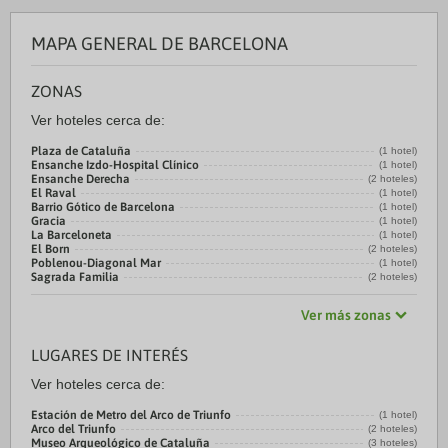
MAPA GENERAL DE BARCELONA
ZONAS
Ver hoteles cerca de:
Plaza de Cataluña
(1 hotel)
Ensanche Izdo-Hospital Clínico
(1 hotel)
Ensanche Derecha
(2 hoteles)
El Raval
(1 hotel)
Barrio Gótico de Barcelona
(1 hotel)
Gracia
(1 hotel)
La Barceloneta
(1 hotel)
El Born
(2 hoteles)
Poblenou-Diagonal Mar
(1 hotel)
Sagrada Familia
(2 hoteles)
Ver más zonas
LUGARES DE INTERÉS
Ver hoteles cerca de:
Estación de Metro del Arco de Triunfo
(1 hotel)
Arco del Triunfo
(2 hoteles)
Museo Arqueológico de Cataluña
(3 hoteles)