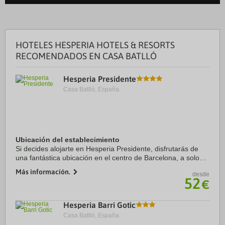
HOTELES HESPERIA HOTELS & RESORTS
RECOMENDADOS EN CASA BATLLÓ
Hesperia Presidente
Casa Batlló, España.
Ubicación del establecimiento
Si decides alojarte en Hesperia Presidente, disfrutarás de
una fantástica ubicación en el centro de Barcelona, a solo
cinco minutos en coche de Plaza de Catalunya y La Rambla.
Más información.
desde
Además, este hotel sostenible ...
52
€
Hesperia Barri Gotic
Casa Batlló, España.