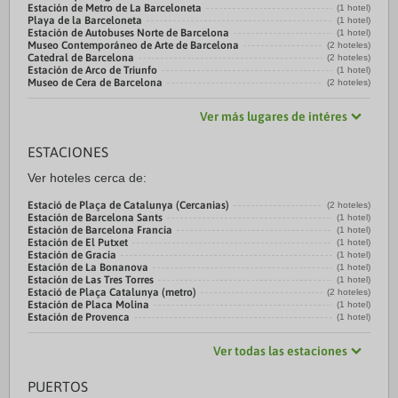
Estación de Metro de La Barceloneta
(1 hotel)
Playa de la Barceloneta
(1 hotel)
Estación de Autobuses Norte de Barcelona
(1 hotel)
Museo Contemporáneo de Arte de Barcelona
(2 hoteles)
Catedral de Barcelona
(2 hoteles)
Estación de Arco de Triunfo
(1 hotel)
Museo de Cera de Barcelona
(2 hoteles)
Ver más lugares de intéres
ESTACIONES
Ver hoteles cerca de:
Estació de Plaça de Catalunya (Cercanias)
(2 hoteles)
Estación de Barcelona Sants
(1 hotel)
Estación de Barcelona Francia
(1 hotel)
Estación de El Putxet
(1 hotel)
Estación de Gracia
(1 hotel)
Estación de La Bonanova
(1 hotel)
Estación de Las Tres Torres
(1 hotel)
Estació de Plaça Catalunya (metro)
(2 hoteles)
Estación de Placa Molina
(1 hotel)
Estación de Provenca
(1 hotel)
Ver todas las estaciones
PUERTOS