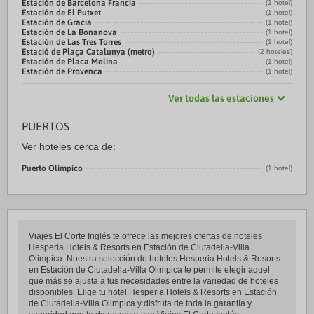
Estación de Barcelona Francia
(1 hotel)
Estación de El Putxet
(1 hotel)
Estación de Gracia
(1 hotel)
Estación de La Bonanova
(1 hotel)
Estación de Las Tres Torres
(1 hotel)
Estació de Plaça Catalunya (metro)
(2 hoteles)
Estación de Placa Molina
(1 hotel)
Estación de Provenca
(1 hotel)
Ver todas las estaciones
PUERTOS
Ver hoteles cerca de:
Puerto Olímpico
(1 hotel)
Viajes El Corte Inglés te ofrece las mejores ofertas de hoteles
Hesperia Hotels & Resorts en Estación de Ciutadella-Villa
Olimpica. Nuestra selección de hoteles Hesperia Hotels & Resorts
en Estación de Ciutadella-Villa Olimpica te permite elegir aquel
que más se ajusta a tus necesidades entre la variedad de hoteles
disponibles. Elige tu hotel Hesperia Hotels & Resorts en Estación
de Ciutadella-Villa Olimpica y disfruta de toda la garantía y