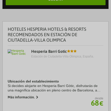
HOTELES HESPERIA HOTELS & RESORTS
RECOMENDADOS EN ESTACIÓN DE
CIUTADELLA-VILLA OLIMPICA
Hesperia Barri Gotic
Estación de Ciutadella-Villa Olimpica, España.
Ubicación del establecimiento
Si decides alojarte en Hesperia Barri Gòtic, disfrutarás de
una magnífica ubicación en pleno centro de Barcelona, a
solo diez minutos a pie de La Rambla y Puerto de
Más información.
desde
Barcelona. Además, este hotel sostenible ...
68
€