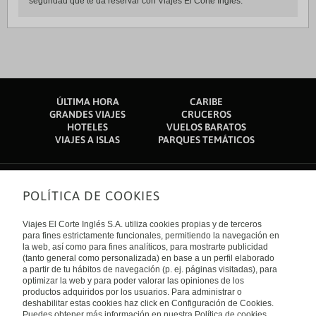
seguridad que te da reservar con Viajes El Corte Inglés.
ÚLTIMA HORA
CARIBE
GRANDES VIAJES
CRUCEROS
HOTELES
VUELOS BARATOS
VIAJES A ISLAS
PARQUES TEMÁTICOS
POLÍTICA DE COOKIES
Sobre nosotros
Quiénes somos
Viajes El Corte Inglés S.A. utiliza cookies propias y de terceros
Financiación
Enlaces de interés
para fines estrictamente funcionales, permitiendo la navegación en
Sostenibilidad
la web, así como para fines analíticos, para mostrarte publicidad
Turismo accesible
(tanto general como personalizada) en base a un perfil elaborado
Guías de viaje
Tarjeta El Corte Inglés
a partir de tu hábitos de navegación (p. ej. páginas visitadas), para
Catálogos
Trabaja con nosotros
Internacional
optimizar la web y para poder valorar las opiniones de los
Auto check-in
El Corte Inglés
productos adquiridos por los usuarios. Para administrar o
Condiciones Generales
Canal Ético
deshabilitar estas cookies haz click en Configuración de Cookies.
Política de privacidad
España
Política de cookies
Puedes obtener más información en nuestra Política de cookies.