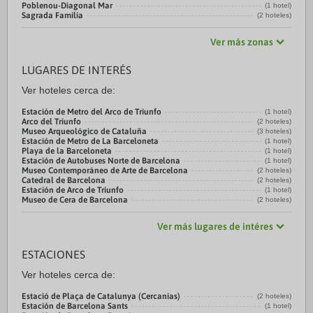
Poblenou-Diagonal Mar
(1 hotel)
Sagrada Familia
(2 hoteles)
Ver más zonas
LUGARES DE INTERÉS
Ver hoteles cerca de:
Estación de Metro del Arco de Triunfo
(1 hotel)
Arco del Triunfo
(2 hoteles)
Museo Arqueológico de Cataluña
(3 hoteles)
Estación de Metro de La Barceloneta
(1 hotel)
Playa de la Barceloneta
(1 hotel)
Estación de Autobuses Norte de Barcelona
(1 hotel)
Museo Contemporáneo de Arte de Barcelona
(2 hoteles)
Catedral de Barcelona
(2 hoteles)
Estación de Arco de Triunfo
(1 hotel)
Museo de Cera de Barcelona
(2 hoteles)
Ver más lugares de intéres
ESTACIONES
Ver hoteles cerca de:
Estació de Plaça de Catalunya (Cercanias)
(2 hoteles)
Estación de Barcelona Sants
(1 hotel)