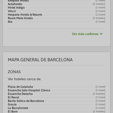
Kimpton Hotels
(1 hotel)
Actahotels
(2 hoteles)
Hotel Indigo
(1 hotel)
Vincci
(1 hotel)
Hesperia Hotels & Resorts
(1 hotel)
Room Mate Hotels
(2 hoteles)
Ibis
(1 hotel)
Ver más cadenas
MAPA GENERAL DE BARCELONA
ZONAS
Ver hoteles cerca de:
Plaza de Cataluña
(1 hotel)
Ensanche Izdo-Hospital Clínico
(1 hotel)
Ensanche Derecha
(2 hoteles)
El Raval
(1 hotel)
Barrio Gótico de Barcelona
(1 hotel)
Gracia
(1 hotel)
La Barceloneta
(1 hotel)
El Born
(2 hoteles)