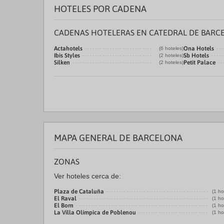
HOTELES POR CADENA
CADENAS HOTELERAS EN CATEDRAL DE BARC
Actahotels
Ona Hotels
(6 hoteles)
Ibis Styles
Sb Hotels
(2 hoteles)
Silken
Petit Palace
(2 hoteles)
MAPA GENERAL DE BARCELONA
ZONAS
Ver hoteles cerca de:
Plaza de Cataluña
(1 ho
El Raval
(1 ho
El Born
(1 ho
La Villa Olímpica de Poblenou
(1 ho