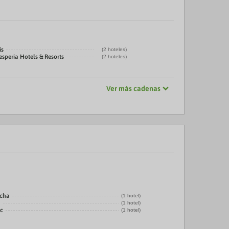
is
(2 hoteles)
speria Hotels & Resorts
(2 hoteles)
Ver más cadenas
echa
(1 hotel)
a
(1 hotel)
ic
(1 hotel)