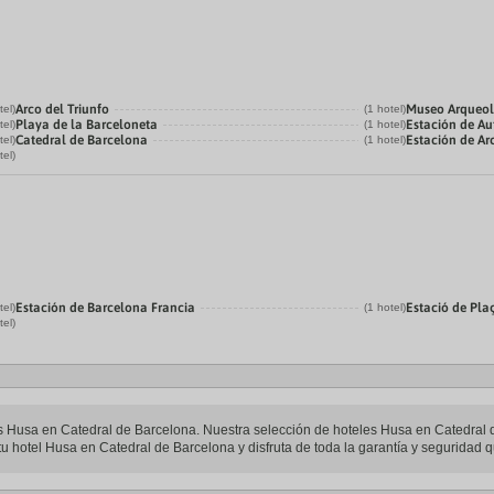
Arco del Triunfo
Museo Arqueol
tel)
(1 hotel)
Playa de la Barceloneta
Estación de Au
tel)
(1 hotel)
Catedral de Barcelona
Estación de Ar
tel)
(1 hotel)
tel)
Estación de Barcelona Francia
Estació de Pla
tel)
(1 hotel)
tel)
les Husa en Catedral de Barcelona. Nuestra selección de hoteles Husa en Catedral 
u hotel Husa en Catedral de Barcelona y disfruta de toda la garantía y seguridad qu