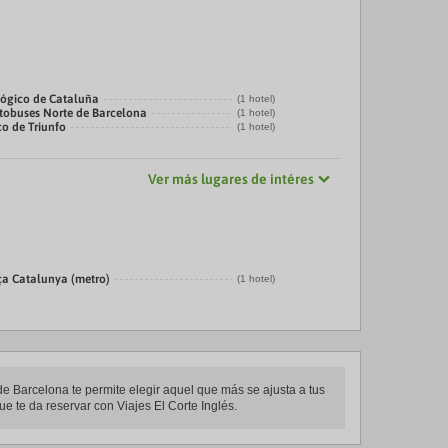
ógico de Cataluña
(1 hotel)
tobuses Norte de Barcelona
(1 hotel)
co de Triunfo
(1 hotel)
Ver más lugares de intéres
ça Catalunya (metro)
(1 hotel)
de Barcelona te permite elegir aquel que más se ajusta a tus
e te da reservar con Viajes El Corte Inglés.