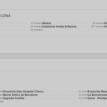
ELONA
Atiram
Ib
(3 hoteles)
(4 hoteles)
Catalonia Hotels & Resorts
He
(4 hoteles)
(27 hoteles)
(3 hoteles)
Ensanche Izdo-Hospital Clínico
Ensanche Der
tel)
(1 hotel)
Barrio Gótico de Barcelona
La Barcelonet
tel)
(1 hotel)
Sagrada Familia
Sants - Montju
tel)
(1 hotel)
tel)