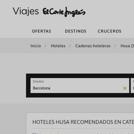
OFERTAS
DESTINOS
CRUCEROS
Inicio
Hoteles
Cadenas hoteleras
Husa (3
Destino
N
fo
to
in
wi
th
HOTELES HUSA RECOMENDADOS EN CAT
ca
a
se