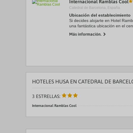
Internacional Ramblas Cool
a
Catedral de Barcelona, España.
da
P
Ubicación del establecimiento
th
Si decides alojarte en Hotel Rambl
qu
una fantástica ubicación en el ce
m
de La Rambla y a solo 6 min a pi
k
Más información.
Además, este ...
to
ge
th
k
sh
fo
c
da
HOTELES HUSA EN CATEDRAL DE BARCEL
3 ESTRELLAS:
Internacional Ramblas Cool