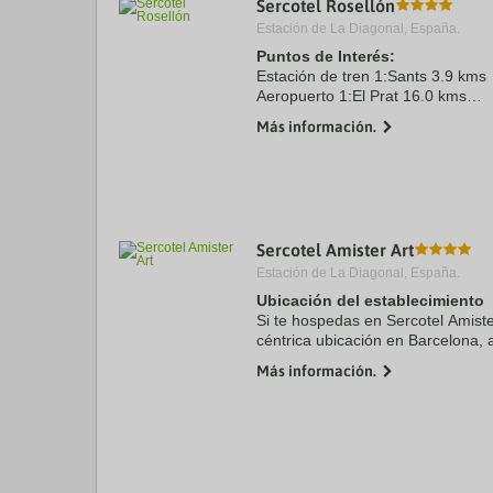
Sercotel Rosellón
a
Estación de La Diagonal, España.
da
P
Puntos de Interés:
th
Estación de tren 1:Sants 3.9 kms
qu
Aeropuerto 1:El Prat 16.0 kms
m
Puerto:Barcelona 4.1 kms
k
Más información.
Centro Ciudad:Plaça de Cataluny
to
Recinto ferial 1:Fira 4.7 kms
ge
th
k
sh
fo
c
Sercotel Amister Art
da
Estación de La Diagonal, España.
Ubicación del establecimiento
Si te hospedas en Sercotel Amister
céntrica ubicación en Barcelona, 
Mercado Mercat del Ninot y Parq
Más información.
hotel se ...