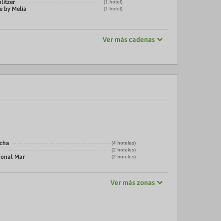
litzer
(1 hotel)
e by Meliá
(1 hotel)
Ver más cadenas
echa
(4 hoteles)
a
(2 hoteles)
gonal Mar
(2 hoteles)
Ver más zonas