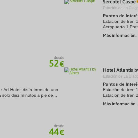
Sercotel Caspe
a
Estación de La Diag
te.
date.
ress
Press
Puntos de Interé
e
the
Estación de tren 
estion
question
Aeropuerto 1:Pra
ark
mark
Puerto:De Barcel
ey
key
Más información.
a 2.7 kms
Centro Ciudad:Pl
to
Recinto ferial 1:
t
get
e
the
eyboard
keyboard
desde
ortcuts
shortcuts
52
€
r
for
hanging
changing
Hotel Atlantis 
tes.
dates.
Estación de La Diag
Puntos de Interé
 Art Hotel, disfrutarás de una
Estación de tren 
a solo diez minutos a pie de
Estación de tren 
ue de Joan Miró. Además, este
Aeropuerto 1:El P
Más información.
Puerto:Barcelona
Centro Ciudad:B
Recinto ferial 1:Pl
desde
44
€