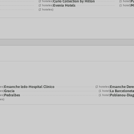
Curio Collection by Hilton
Pu
(2 hoteles)
(1 hotel)
Evenia Hotels
M
(2 hoteles)
(1 hotel)
(2 hoteles)
Ensanche Izdo-Hospital Clínico
Ensanche Der
les)
(2 hoteles)
Gracia
La Barcelonet
les)
(1 hotel)
Pedralbes
Poblenou-Dia
les)
(1 hotel)
les)