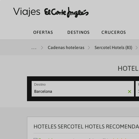
OFERTAS
DESTINOS
CRUCEROS
Cadenas hoteleras
Sercotel Hotels (83)
HOTEL
Destino
N
fo
to
in
wi
th
HOTELES SERCOTEL HOTELS RECOMENDAD
ca
a
se