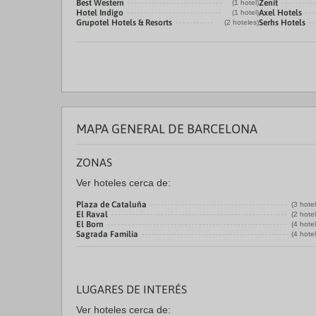
Best Western
Zenit
(1 hotel)
Hotel Indigo
Axel Hotels
(1 hotel)
Grupotel Hotels & Resorts
Serhs Hotels
(2 hoteles)
MAPA GENERAL DE BARCELONA
ZONAS
Ver hoteles cerca de:
Plaza de Cataluña
(3 hote
El Raval
(2 hote
El Born
(4 hote
Sagrada Familia
(4 hote
LUGARES DE INTERÉS
Ver hoteles cerca de: