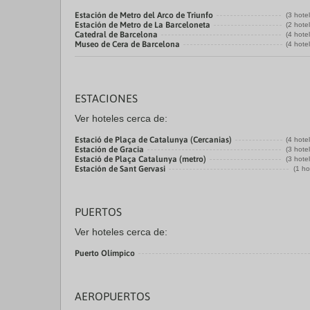
Estación de Metro del Arco de Triunfo
(3 hote
Estación de Metro de La Barceloneta
(2 hote
Catedral de Barcelona
(4 hote
Museo de Cera de Barcelona
(4 hote
ESTACIONES
Ver hoteles cerca de:
Estació de Plaça de Catalunya (Cercanias)
(4 hote
Estación de Gracia
(3 hote
Estació de Plaça Catalunya (metro)
(3 hote
Estación de Sant Gervasi
(1 ho
PUERTOS
Ver hoteles cerca de:
Puerto Olímpico
AEROPUERTOS