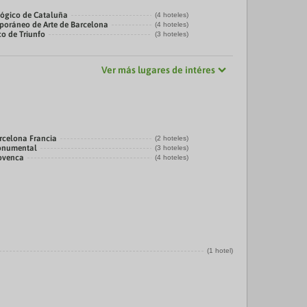
ógico de Cataluña
(4 hoteles)
oráneo de Arte de Barcelona
(4 hoteles)
co de Triunfo
(3 hoteles)
Ver más lugares de intéres
rcelona Francia
(2 hoteles)
onumental
(3 hoteles)
rovenca
(4 hoteles)
(1 hotel)