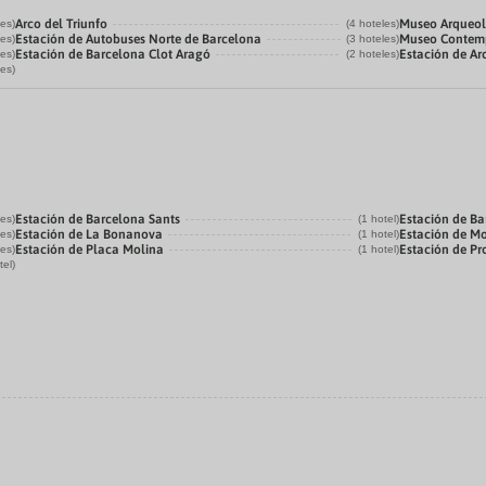
Arco del Triunfo
Museo Arqueol
les)
(4 hoteles)
Estación de Autobuses Norte de Barcelona
Museo Contemp
les)
(3 hoteles)
Estación de Barcelona Clot Aragó
Estación de Ar
les)
(2 hoteles)
les)
Estación de Barcelona Sants
Estación de Ba
les)
(1 hotel)
Estación de La Bonanova
Estación de M
les)
(1 hotel)
Estación de Placa Molina
Estación de P
les)
(1 hotel)
tel)