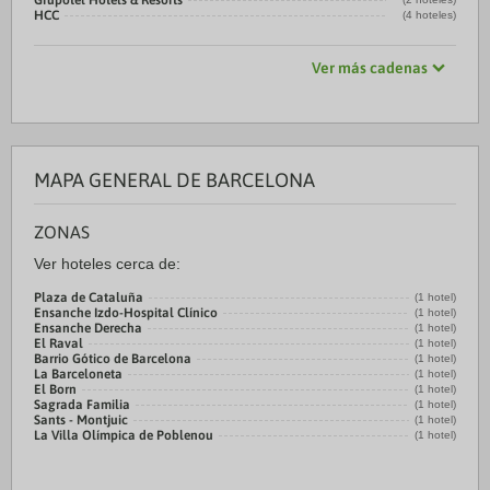
Grupotel Hotels & Resorts
HCC
(4 hoteles)
Ver más cadenas
MAPA GENERAL DE BARCELONA
ZONAS
Ver hoteles cerca de:
Plaza de Cataluña
(1 hotel)
Ensanche Izdo-Hospital Clínico
(1 hotel)
Ensanche Derecha
(1 hotel)
El Raval
(1 hotel)
Barrio Gótico de Barcelona
(1 hotel)
La Barceloneta
(1 hotel)
El Born
(1 hotel)
Sagrada Familia
(1 hotel)
Sants - Montjuic
(1 hotel)
La Villa Olímpica de Poblenou
(1 hotel)