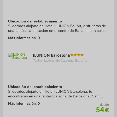
Ubicación del establecimiento
Si decides alojarte en Hotel ILUNION Bel Art, disfrutarás de
una fantástica ubicación en el centro de Barcelona, a solo
cinco minutos en coche de Sagrada Familia y Plaza de
Más información.
Catalunya. Además, este hotel se ...
ILUNION Barcelona
Teatro Nacional de Cataluña, España.
Ubicación del establecimiento
Si decides alojarte en Hotel ILUNION Barcelona, te
encontrarás en una fantástica zona de Barcelona (Sant
Martí) y estarás a menos de cinco minutos en coche de
Más información.
desde
Sagrada Familia y Plaza de Catalunya. Además, ...
54
€