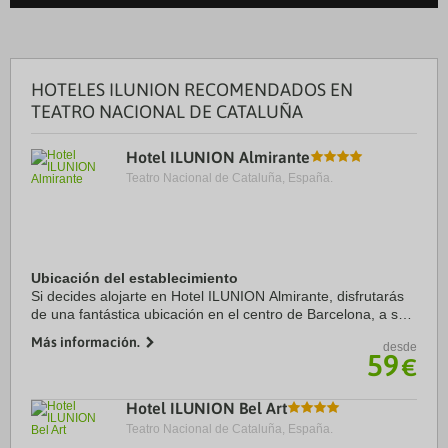
HOTELES ILUNION RECOMENDADOS EN
TEATRO NACIONAL DE CATALUÑA
Hotel ILUNION Almirante
Teatro Nacional de Cataluña, España.
Ubicación del establecimiento
Si decides alojarte en Hotel ILUNION Almirante, disfrutarás
de una fantástica ubicación en el centro de Barcelona, a solo
cinco minutos a pie de Catedral de Barcelona y Palau de la
Más información.
desde
Música Catalana. Además, ...
59
€
Hotel ILUNION Bel Art
Teatro Nacional de Cataluña, España.