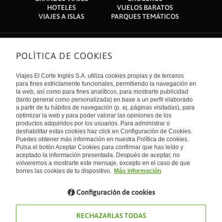
HOTELES
VUELOS BARATOS
VIAJES A ISLAS
PARQUES TEMÁTICOS
POLÍTICA DE COOKIES
Sobre nosotros
Quiénes somos
Viajes El Corte Inglés S.A. utiliza cookies propias y de terceros
Financiación
Enlaces de interés
para fines estrictamente funcionales, permitiendo la navegación en
Sostenibilidad
la web, así como para fines analíticos, para mostrarte publicidad
Turismo accesible
(tanto general como personalizada) en base a un perfil elaborado
Guías de viaje
Tarjeta El Corte Inglés
a partir de tu hábitos de navegación (p. ej. páginas visitadas), para
Catálogos
Trabaja con nosotros
Internacional
optimizar la web y para poder valorar las opiniones de los
Auto check-in
El Corte Inglés
productos adquiridos por los usuarios. Para administrar o
Condiciones Generales
Canal Ético
deshabilitar estas cookies haz click en Configuración de Cookies.
Política de privacidad
España
Política de cookies
Puedes obtener más información en nuestra Política de cookies.
Accesibilidad
Pulsa el botón Aceptar Cookies para confirmar que has leído y
Empresas/ Grupos
aceptado la información presentada. Después de aceptar, no
Visita nuestro blog
volveremos a mostrarte este mensaje, excepto en el caso de que
borres las cookies de tu dispositivo.
Más información
Blog de Viajes el Corte inglés
Configuración de cookies
RECHAZARLAS TODAS