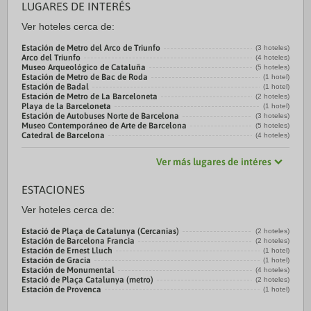
LUGARES DE INTERÉS
Ver hoteles cerca de:
Estación de Metro del Arco de Triunfo
(3 hoteles)
Arco del Triunfo
(4 hoteles)
Museo Arqueológico de Cataluña
(5 hoteles)
Estación de Metro de Bac de Roda
(1 hotel)
Estación de Badal
(1 hotel)
Estación de Metro de La Barceloneta
(2 hoteles)
Playa de la Barceloneta
(1 hotel)
Estación de Autobuses Norte de Barcelona
(3 hoteles)
Museo Contemporáneo de Arte de Barcelona
(5 hoteles)
Catedral de Barcelona
(4 hoteles)
Ver más lugares de intéres
ESTACIONES
Ver hoteles cerca de:
Estació de Plaça de Catalunya (Cercanias)
(2 hoteles)
Estación de Barcelona Francia
(2 hoteles)
Estación de Ernest Lluch
(1 hotel)
Estación de Gracia
(1 hotel)
Estación de Monumental
(4 hoteles)
Estació de Plaça Catalunya (metro)
(2 hoteles)
Estación de Provenca
(1 hotel)