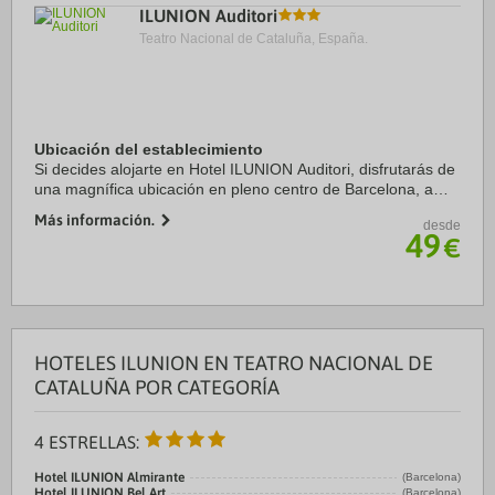
ILUNION Auditori
Teatro Nacional de Cataluña, España.
Ubicación del establecimiento
Si decides alojarte en Hotel ILUNION Auditori, disfrutarás de
una magnífica ubicación en pleno centro de Barcelona, a
solo 15 minutos a pie de Sagrada Familia y Arco de Triunfo.
Más información.
desde
Además, este hotel se ...
49
€
HOTELES ILUNION EN TEATRO NACIONAL DE
CATALUÑA POR CATEGORÍA
4 ESTRELLAS:
Hotel ILUNION Almirante
(Barcelona)
Hotel ILUNION Bel Art
(Barcelona)